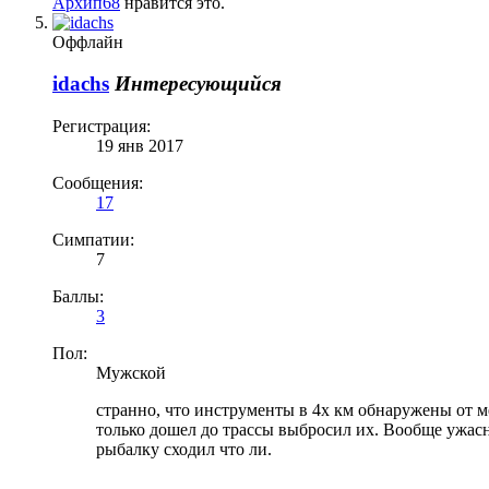
Архип68
нравится это.
Оффлайн
idachs
Интересующийся
Регистрация:
19 янв 2017
Сообщения:
17
Симпатии:
7
Баллы:
3
Пол:
Мужской
странно, что инструменты в 4х км обнаружены от м
только дошел до трассы выбросил их. Вообще ужасн
рыбалку сходил что ли.