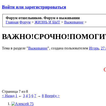
Войти или зарегистрироваться
Форум отшельников. Форум о выживании
Главная
Форум
>
ЖИЗНЬ И БЫТ
>
Выживание
>
ВАЖНО!СРОЧНО!ПОМОГИ
Тема в разделе "
Выживание
", создана пользователем
Игорь
,
27 
Страница 7 из 8
< Назад
1
←
3
4
5
6
7
→
8
Вперёд >