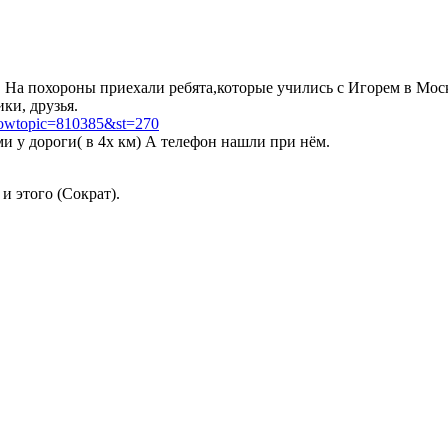
. На похороны приехали ребята,которые учились с Игорем в Мос
ки, друзья.
showtopic=810385&st=270
 у дороги( в 4х км) А телефон нашли при нём.
 и этого (Сократ).