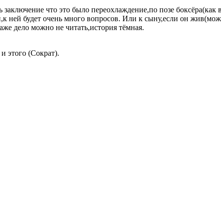
ь заключение что это было переохлаждение,по позе боксёра(как в
й,к ней будет очень много вопросов. Или к сыну,если он жив(мож
 даже дело можно не читать,история тёмная.
 и этого (Сократ).