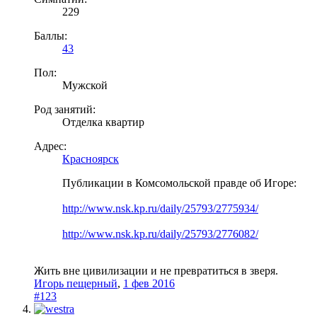
229
Баллы:
43
Пол:
Мужской
Род занятий:
Отделка квартир
Адрес:
Красноярск
Публикации в Комсомольской правде об Игоре:
http://www.nsk.kp.ru/daily/25793/2775934/
http://www.nsk.kp.ru/daily/25793/2776082/
Жить вне цивилизации и не превратиться в зверя.
Игорь пещерный
,
1 фев 2016
#123