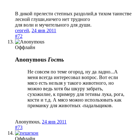
В дикой прелести степных раздолий,в тихом таинстве
лесной глуши,ничего нет трудного
для воли и мучительного для души.
сергей
,
24 янв 2011
#72
Оффлайн
Anonymous
Гость
Не совсем по теме огород, ну да ладно...А
меня всегда интересовал вопрос. Вот если
мясо есть нельзя у такого животного, но
можно ведь хотя бы шкуру забрать,
сухожилие, к примеру для тетивы лука, рога,
кости и т.д. А мясо можно использовать как
приманку для животных -падальщиков.
Anonymous
,
24 янв 2011
#73
Оффлайн