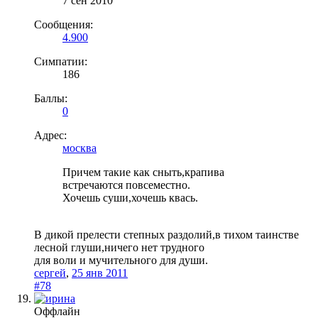
7 сен 2010
Сообщения:
4.900
Симпатии:
186
Баллы:
0
Адрес:
москва
Причем такие как сныть,крапива
встречаются повсеместно.
Хочешь суши,хочешь квась.
В дикой прелести степных раздолий,в тихом таинстве
лесной глуши,ничего нет трудного
для воли и мучительного для души.
сергей
,
25 янв 2011
#78
Оффлайн