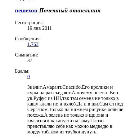
пешехон
Почетный отшельник
Регистрация:
19 янв 2011
Сообщения:
1.763
Симпатии:
37
Баллы:
0
Значит.Амарант.Спасибо.Его кролики и
куры на раз съедают.А почему не есть.Вон
ув.Руфус из НН,так там семена не только в
кашу клали но и вхлеб.Да и в щи.Сам ел под
Сергачом.Только на нижнем рисунке больше
похожа.А зелень не только в щи,она и
квасится как капуста на зиму.Плохо
представляю себе как можно медведю в
морду табаком из трубки дунуть.