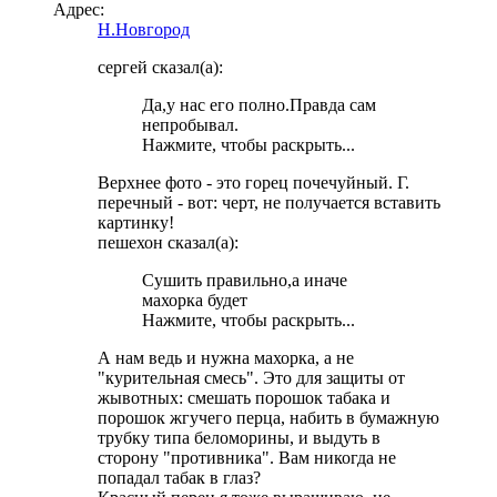
Адрес:
Н.Новгород
сергей сказал(а):
Да,у нас его полно.Правда сам
непробывал.
Нажмите, чтобы раскрыть...
Верхнее фото - это горец почечуйный. Г.
перечный - вот: черт, не получается вставить
картинку!
пешехон сказал(а):
Сушить правильно,а иначе
махорка будет
Нажмите, чтобы раскрыть...
А нам ведь и нужна махорка, а не
"курительная смесь". Это для защиты от
жывотных: смешать порошок табака и
порошок жгучего перца, набить в бумажную
трубку типа беломорины, и выдуть в
сторону "противника". Вам никогда не
попадал табак в глаз?