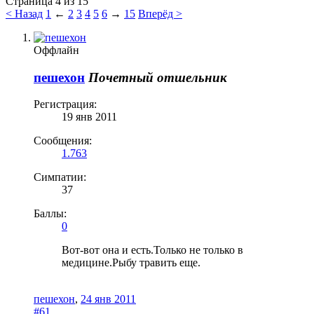
Страница 4 из 15
< Назад
1
←
2
3
4
5
6
→
15
Вперёд >
Оффлайн
пешехон
Почетный отшельник
Регистрация:
19 янв 2011
Сообщения:
1.763
Симпатии:
37
Баллы:
0
Вот-вот она и есть.Только не только в
медицине.Рыбу травить еще.
пешехон
,
24 янв 2011
#61