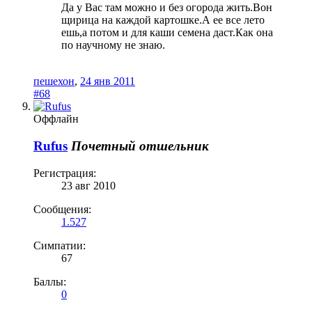
Да у Вас там можно и без огорода жить.Вон
щирица на каждой картошке.А ее все лето
ешь,а потом и для каши семена даст.Как она
по научному не знаю.
пешехон
,
24 янв 2011
#68
Оффлайн
Rufus
Почетный отшельник
Регистрация:
23 авг 2010
Сообщения:
1.527
Симпатии:
67
Баллы:
0