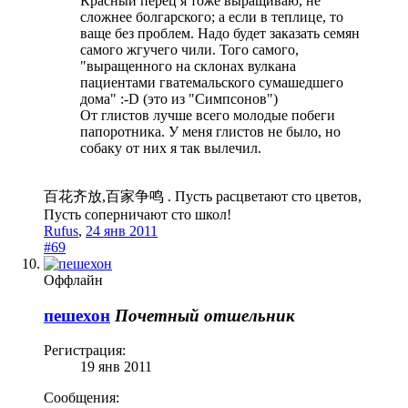
Красный перец я тоже выращиваю, не
сложнее болгарского; а если в теплице, то
ваще без проблем. Надо будет заказать семян
самого жгучего чили. Того самого,
"выращенного на склонах вулкана
пациентами гватемальского сумашедшего
дома" :-D (это из "Симпсонов")
От глистов лучше всего молодые побеги
папоротника. У меня глистов не было, но
собаку от них я так вылечил.
百花齐放,百家争鸣 . Пусть расцветают сто цветов,
Пусть соперничают сто школ!
Rufus
,
24 янв 2011
#69
Оффлайн
пешехон
Почетный отшельник
Регистрация:
19 янв 2011
Сообщения: