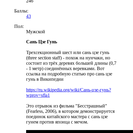
246
Баллы:
43
Пол:
Мужской
Сань Цзе Гунь
Трехсекционный шест или сань цзе гунь
(three section staff) - похож на нунчаки, но
состоит из трёх деревях большей длины (0,7
- 1 метр) соединённых веревками. Вот
ссылка на подробную статью про сань цзе
гунь в Википедии
https://ru.wikipedia.org/wiki/Сань-цзе-гунь?
wprov=sfla1
Это отрывок из фильма "Бесстрашный"
(Fearless, 2006), в котором демонстрируется
поединок китайского мастера с сань цзе
гунем против японца с мечом.