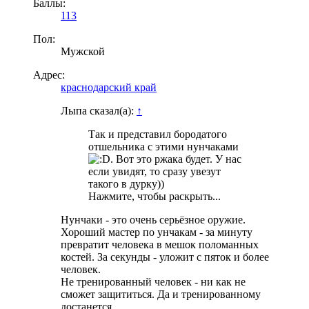
Баллы:
113
Пол:
Мужской
Адрес:
краснодарский край
Лыпа сказал(а):
↑
Так и представил бородатого
отшельника с этими нунчаками
. Вот это ржака будет. У нас
если увидят, то сразу увезут
такого в дурку))
Нажмите, чтобы раскрыть...
Нунчаки - это очень серьёзное оружие.
Хороший мастер по унчакам - за минуту
превратит человека в мешок поломанных
костей. За секунды - уложит с пяток и более
человек.
Не тренированный человек - ни как не
сможет защититься. Да и тренированному
достанется.