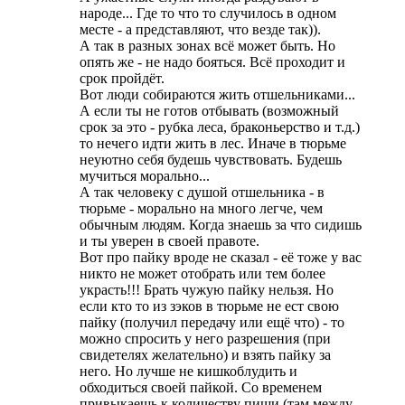
народе... Где то что то случилось в одном
месте - а представляют, что везде так)).
А так в разных зонах всё может быть. Но
опять же - не надо бояться. Всё проходит и
срок пройдёт.
Вот люди собираются жить отшельниками...
А если ты не готов отбывать (возможный
срок за это - рубка леса, браконьерство и т.д.)
то нечего идти жить в лес. Иначе в тюрьме
неуютно себя будешь чувствовать. Будешь
мучиться морально...
А так человеку с душой отшельника - в
тюрьме - морально на много легче, чем
обычным людям. Когда знаешь за что сидишь
и ты уверен в своей правоте.
Вот про пайку вроде не сказал - её тоже у вас
никто не может отобрать или тем более
украсть!!! Брать чужую пайку нельзя. Но
если кто то из зэков в тюрьме не ест свою
пайку (получил передачу или ещё что) - то
можно спросить у него разрешения (при
свидетелях желательно) и взять пайку за
него. Но лучше не кишкоблудить и
обходиться своей пайкой. Со временем
привыкаешь к количеству пищи (там между