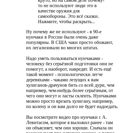
круто, но на самом деле почему-
то не используют люди это в
качестве оружия для
самообороны. Это всё сказки.
Нажмите, чтобы раскрыть...
Ну почему же не используют - в 90-е
нунчаки в России были очень даже
популярны. В США чаки просто обожают,
их легализовали во многих штатах.
Надо уметь пользоваться нунчаками -
человеку без серьёзной подготовки они не
помогут, а наоборот, навредят. И есть ещё
такой момент - психологически легче
деревяхами - чаками лезущих к вам
хулиганов-драчунов бить со всей дури, чем
например, чем-нибудь более серьёзным, от
чего они могут и ласты склеить. Нунчаками
можно просто врезать хулигану, например,
по колену и он вам долго не будет надоедать.
Вы посмотрите видео про нунчаки с А.
Левитасом, которое я выложил ранее - там
он объясняет, чем они хороши. Сначала он