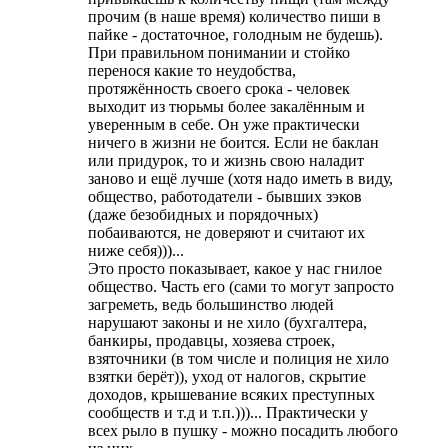
прочим (в наше время) количество пиши в
пайке - достаточное, голодным не будешь).
При правильном понимании и стойко
перенося какие то неудобства,
протяжённость своего срока - человек
выходит из тюрьмы более закалённым и
уверенным в себе. Он уже практически
ничего в жизни не боится. Если не баклан
или придурок, то и жизнь свою наладит
заново и ещё лучше (хотя надо иметь в виду,
общество, работодатели - бывших зэков
(даже безобидных и порядочных)
побаиваются, не доверяют и считают их
ниже себя)))...
Это просто показывает, какое у нас гнилое
общество. Часть его (сами то могут запросто
загреметь, ведь большинство людей
нарушают законы и не хило (бухгалтера,
банкиры, продавцы, хозяева строек,
взяточники (в том числе и полиция не хило
взятки берёт)), уход от налогов, скрытие
доходов, крышевание всяких преступных
сообществ и т.д и т.п.)))... Практически у
всех рыло в пушку - можно посадить любого