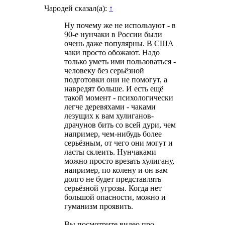
Чародей сказал(а):
↑
Ну почему же не используют - в
90-е нунчаки в России были
очень даже популярны. В США
чаки просто обожают. Надо
только уметь ими пользоваться -
человеку без серьёзной
подготовки они не помогут, а
навредят больше. И есть ещё
такой момент - психологически
легче деревяхами - чаками
лезущих к вам хулиганов-
драчунов бить со всей дури, чем
например, чем-нибудь более
серьёзным, от чего они могут и
ласты склеить. Нунчаками
можно просто врезать хулигану,
например, по колену и он вам
долго не будет представлять
серьёзной угрозы. Когда нет
большой опасности, можно и
гуманизм проявить.
Вы посмотрите видео про