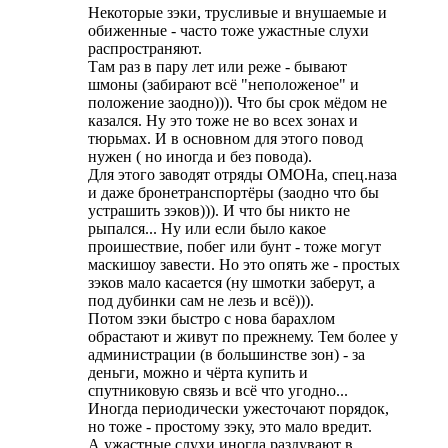
Некоторые зэки, трусливые и внушаемые и
обиженные - часто тоже ужастные слухи
распространяют.
Там раз в пару лет или реже - бывают
шмоны (забирают всё "неположеное" и
положение заодно))). Что бы срок мёдом не
казался. Ну это тоже не во всех зонах и
тюрьмах. И в основном для этого повод
нужен ( но иногда и без повода).
Для этого заводят отряды ОМОНа, спец.наза
и даже бронетранспортёры (заодно что бы
устрашить зэков))). И что бы никто не
рыпался... Ну или если было какое
проишествие, побег или бунт - тоже могут
маскишоу завести. Но это опять же - простых
зэков мало касается (ну шмотки заберут, а
под дубинки сам не лезь и всё))).
Потом зэки быстро с нова барахлом
обрастают и живут по прежнему. Тем более у
администрации (в большинстве зон) - за
деньги, можно и чёрта купить и
спутниковую связь и всё что угодно...
Иногда периодически ужесточают порядок,
но тоже - простому зэку, это мало вредит.
А ужастные слухи иногда раздувают в