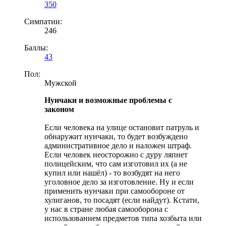
350
Симпатии:
246
Баллы:
43
Пол:
Мужской
Нунчаки и возможные проблемы с
законом
Если человека на улице остановит патруль и
обнаружит нунчаки, то будет возбуждено
административное дело и наложен штраф.
Если человек неосторожно с дуру ляпнет
полицейским, что сам изготовил их (а не
купил или нашёл) - то возбудят на него
уголовное дело за изготовление. Ну и если
применить нунчаки при самообороне от
хулиганов, то посадят (если найдут). Кстати,
у нас в стране любая самооборона с
использованием предметов типа хозбыта или