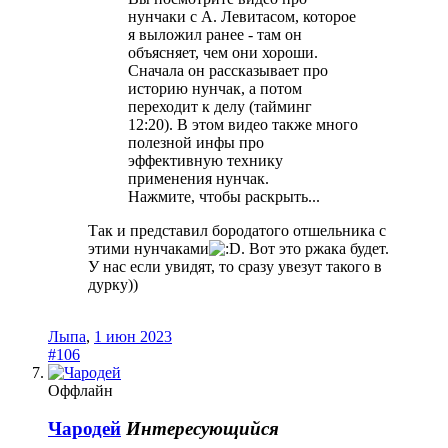
нунчаки с А. Левитасом, которое
я выложил ранее - там он
объясняет, чем они хороши.
Сначала он рассказывает про
историю нунчак, а потом
переходит к делу (тайминг
12:20). В этом видео также много
полезной инфы про
эффективную технику
применения нунчак.
Нажмите, чтобы раскрыть...
Так и представил бородатого отшельника с
этими нунчаками
. Вот это ржака будет.
У нас если увидят, то сразу увезут такого в
дурку))
Лыпа
,
1 июн 2023
#106
Оффлайн
Чародей
Интересующийся