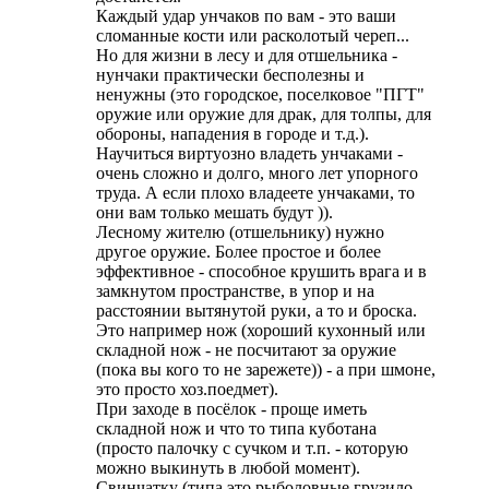
Каждый удар унчаков по вам - это ваши
сломанные кости или расколотый череп...
Но для жизни в лесу и для отшельника -
нунчаки практически бесполезны и
ненужны (это городское, поселковое "ПГТ"
оружие или оружие для драк, для толпы, для
обороны, нападения в городе и т.д.).
Научиться виртуозно владеть унчаками -
очень сложно и долго, много лет упорного
труда. А если плохо владеете унчаками, то
они вам только мешать будут )).
Лесному жителю (отшельнику) нужно
другое оружие. Более простое и более
эффективное - способное крушить врага и в
замкнутом пространстве, в упор и на
расстоянии вытянутой руки, а то и броска.
Это например нож (хороший кухонный или
складной нож - не посчитают за оружие
(пока вы кого то не зарежете)) - а при шмоне,
это просто хоз.поедмет).
При заходе в посёлок - проще иметь
складной нож и что то типа куботана
(просто палочку с сучком и т.п. - которую
можно выкинуть в любой момент).
Свинчатку (типа это рыболовные грузило,