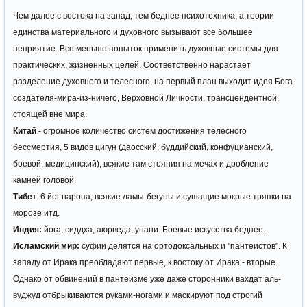
Чем далее с востока на запад, тем беднее психотехника, а теории
единства материального и духовного вызывают все большее
неприятие. Все меньше попыток применить духовные системы для
практических, жизненных целей. Соответственно нарастает
разделение духовного и телесного, на первый план выходит идея Бога-
создателя-мира-из-ничего, Верховной Личности, трансцендентной,
стоящей вне мира.
Китай
- огромное количество систем достижения телесного
бессмертия, 5 видов цигун (даосский, буддийский, конфуцианский,
боевой, медицинский), всякие там стояния на мечах и дробление
камней головой.
Тибет
: 6 йог наропа, всякие ламы-бегуны и сушащие мокрые тряпки на
морозе итд.
Индия:
йога, сиддха, аюрведа, унани. Боевые искусства беднее.
Исламский мир:
суфии делятся на ортодоксальных и "пантеистов". К
западу от Ирака преобладают первые, к востоку от Ирака - вторые.
Однако от обвинений в пантеизме уже даже сторонники вахдат аль-
вуджуд отбрыкиваются руками-ногами и маскируют под строгий