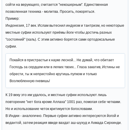
сойти на верующего, считается "некошерным". Единственная
позволенная техника - молитва. Просить, покоряться.
Пример:
Индонезия, 17 век. Ислам вытеснил индуизм и тантризм, но некоторые
местные суфии используют приёмы йоги чтобы достичь разных
"состояний" (халь). С этим активно борятся сами ортодоксальные
суфии.
Покайся в пристрастьи к науке лесной... Не думай, что обитает
Господь за сердцем или в легких твоих... Глаза закатив, Истины не
обрести, ты ж непристойно крутишь пупком и только
Возлюбленную гневишь!
К 19 веку это им удалось, и местные суфии используют лишь
повторение "нет бога кроме Аллаха" 1001 раз, помогая себе четками.
Но и использование четок критикуется богословами.
В Индии - аналогично. Первые суфии активно интересуются йогой и
ведантой, затем реакция ввиде вахдат аш-шухуд и Ахмада Сирхинди.