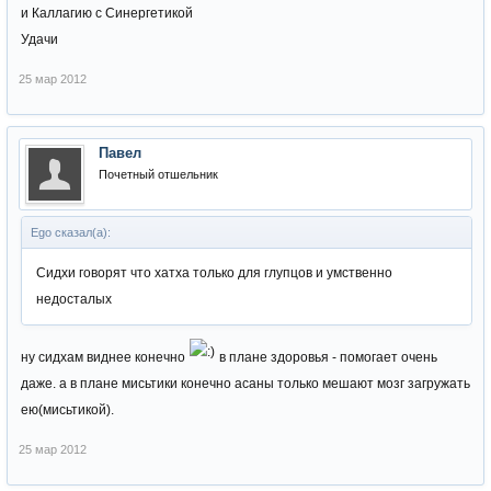
и Каллагию с Синергетикой
Удачи
25 мар 2012
Павел
Почетный отшельник
Ego сказал(а):
Сидхи говорят что хатха только для глупцов и умственно
недосталых
ну сидхам виднее конечно
в плане здоровья - помогает очень
даже. а в плане мисьтики конечно асаны только мешают мозг загружать
ею(мисьтикой).
25 мар 2012