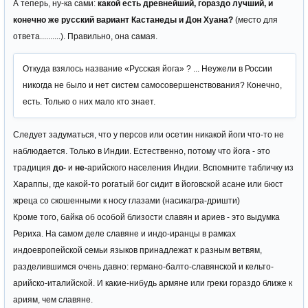
А теперь, ну-ка сами:
какой есть древнейший, гораздо лучший, и
конечно же русский вариант Кастанеды и Дон Хуана?
(место для
ответа..........). Правильно, она самая.
Откуда взялось название «Русская йога» ? ... Неужели в России
никогда не было и нет систем самосовершенствования? Конечно,
есть. Только о них мало кто знает.
Следует задуматься, что у персов или осетин никакой йоги что-то не
наблюдается. Только в Индии. Естественно, потому что йога - это
традиция
до-
и
не-
арийского населения Индии. Вспомните табличку из
Хараппы, где какой-то рогатый бог сидит в йоговской асане или бюст
жреца со скошенными к носу глазами (насикагра-дришти)
Кроме того, байка об особой близости славян и ариев - это выдумка
Рериха. На самом деле славяне и индо-иранцы в рамках
индоевропейской семьи языков принадлежат к разным ветвям,
разделившимся очень давно: германо-балто-славянской и кельто-
арийско-италийской. И какие-нибудь армяне или греки гораздо ближе к
ариям, чем славяне.