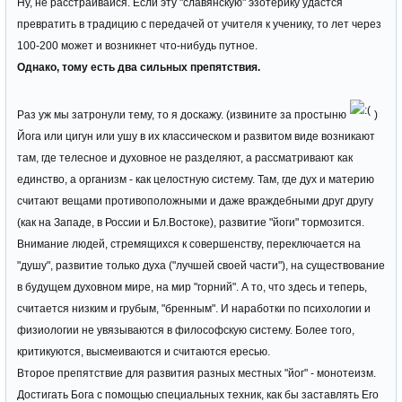
Ну, не расстраивайся. Если эту "славянскую" эзотерику удастся
превратить в традицию с передачей от учителя к ученику, то лет через
100-200 может и возникнет что-нибудь путное.
Однако, тому есть два сильных препятствия.
Раз уж мы затронули тему, то я доскажу. (извините за простыню
)
Йога или цигун или ушу в их классическом и развитом виде возникают
там, где телесное и духовное не разделяют, а рассматривают как
единство, а организм - как целостную систему. Там, где дух и материю
считают вещами противоположными и даже враждебными друг другу
(как на Западе, в России и Бл.Востоке), развитие "йоги" тормозится.
Внимание людей, стремящихся к совершенству, переключается на
"душу", развитие только духа ("лучшей своей части"), на существование
в будущем духовном мире, на мир "горний". А то, что здесь и теперь,
считается низким и грубым, "бренным". И наработки по психологии и
физиологии не увязываются в философскую систему. Более того,
критикуются, высмеиваются и считаются ересью.
Второе препятствие для развития разных местных "йог" - монотеизм.
Достигать Бога с помощью специальных техник, как бы заставлять Его