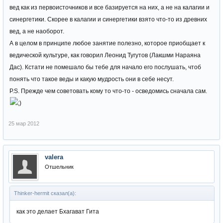
вед как из первоисточников и все базируется на них, а не на калагии и
синергетики. Скорее в калагии и синергетики взято что-то из древних
вед, а не наоборот.
А в целом в принципе любое занятие полезно, которое приобщает к
ведической культуре, как говорил Леонид Тугутов (Лакшми Нараяна
Дас). Кстати не помешало бы тебе для начало его послушать, чтоб
понять что такое веды и какую мудрость они в себе несут.
P.S. Прежде чем советовать кому то что-то - осведомись сначала сам.
25 мар 2012
valera
Отшельник
Thinker-hermit сказал(а):
как это делает Бхагават Гита