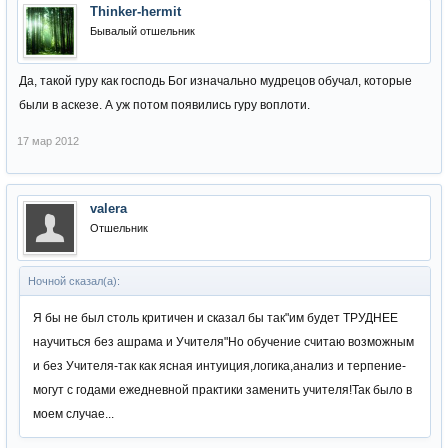
Thinker-hermit
Бывалый отшельник
Да, такой гуру как господь Бог изначально мудрецов обучал, которые
были в аскезе. А уж потом появились гуру воплоти.
17 мар 2012
valera
Отшельник
Ночной сказал(а):
Я бы не был столь критичен и сказал бы так"им будет ТРУДНЕЕ
научиться без ашрама и Учителя"Но обучение считаю возможным
и без Учителя-так как ясная интуиция,логика,анализ и терпение-
могут с годами ежедневной практики заменить учителя!Так было в
моем случае...