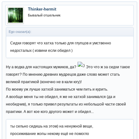
Thinker-hermit
Бывалый отшельник
Ego сказал(а):
Сидхи говорят что хатха только для глупцов и умственно
недосталых ( извини если обидел )
Ну а водка для настоящих мужиков, да?
Это что ж за сидхи такое
говорят? По мнению древних мудрецов даже слово может стать
великой практикой (конечно не в кали югу)!
По моему уж лучше хатхой заниматься чем пить и курить.
А вообще меня ты не обидел, я же не хатхой занимался (да и
необидчив), я только привел результаты из небольшой части своей
практики. А вот кое кого другого может и обидел...
ты сильно сидишь на этом) на ненужной веще,
просиживание жопы некому ещё не помогло