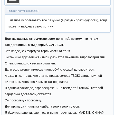
Thinker-hermit сказал(а):
Главное использовать все разумно (а разум - брат мудрости), тогда
может и найдешь свою истину.
Все мы разные (это думаю всем понятно), потому что путь у
каждого свой - а ты добрый.
САПАСИБ.
Это вроде, как формула терпимости от тебя.
Ты так и не врубаешься - иной у азиатов механизм мировосприятия.
От европейского - весьма отличен.
Если возражения имеешь - попробуй с кошкой договориться.
А ежели , сочтешь, что она не права, сожрав ТВОЮ сардельку - ей
объяснить, чтоб она больше так не делала.
В данном раскладе, европеец очень не всегда той кошкой, которой
сарделька досталась, окажется.
Уж постольку - поскольку.
Для примера - глянь на лэйбел своих своих трусов.
Я буду изрядно удивлен, если ты не прочитаешь -MADE IN CHINA?