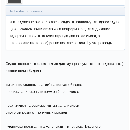
Thinker-hermit сказал(а):
Я в падмасане около 2-х часов сидел и пранаяму - чандрабхеду на
цикл 12/48/24 почти около часа непрерывно делал. Дыхание
задерживал почти на 4мин (правда давно это было), а в
ширшасане (на голове) ровно пол часа стоял. Ну это рекорды.
Сидхи говорят что хатха только для глупцов и умственно недосталых (
извини если обидел )
ты сильно сидишь на этом) на ненужной веще,
просиживание жопы некому ещё не помогло
практикуйся на социуме, читай , анализируй
отключай мозги от ненужных мыслей
Гурджиева почитай , п д успенский -- в поисках Чудесного