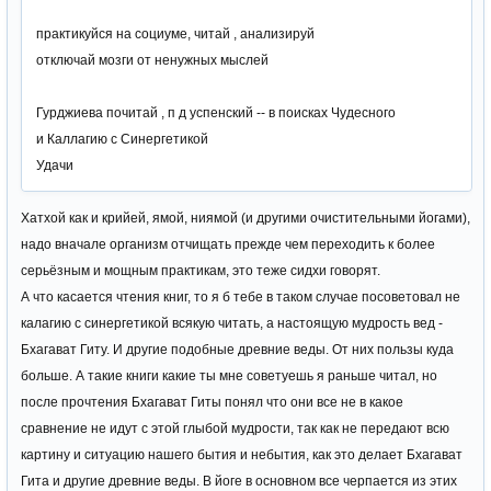
практикуйся на социуме, читай , анализируй
отключай мозги от ненужных мыслей
Гурджиева почитай , п д успенский -- в поисках Чудесного
и Каллагию с Синергетикой
Удачи
Хатхой как и крийей, ямой, ниямой (и другими очистительными йогами),
надо вначале организм отчищать прежде чем переходить к более
серьёзным и мощным практикам, это теже сидхи говорят.
А что касается чтения книг, то я б тебе в таком случае посоветовал не
калагию с синергетикой всякую читать, а настоящую мудрость вед -
Бхагават Гиту. И другие подобные древние веды. От них пользы куда
больше. А такие книги какие ты мне советуешь я раньше читал, но
после прочтения Бхагават Гиты понял что они все не в какое
сравнение не идут с этой глыбой мудрости, так как не передают всю
картину и ситуацию нашего бытия и небытия, как это делает Бхагават
Гита и другие древние веды. В йоге в основном все черпается из этих