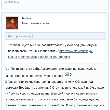
18 мар 2012
Rufus
Почетный отшельник
Dzhuzeppe сказал(а):
Эх славяне,что бы еще позаимствовать у чужеродцев?Чему бы
поклониться?Что бы скопипастить?
http://www.slavyanskaya-
kultura.ru/blogs/ruskaja-ioga/ruskaja-ioga.html
Ага. Почитал я этот сайт. Астрология - это, конечно, вещь глубоко
славянская, а не спёрнутая у Зап.Европы.
О "славянских единоборствах" и говорить не хочу. Сётакан под
гармошку. Вообще, не замечали? Стоит возникнуть какой-нибудь моде -
на йогу, на ушу, иглоукалывание, фэн-шуй - как тут же появляются
чудики, заявляющие, что у русских все это давно было, еще лучше,
древнее, "Только о них мало кто знает". :lol: И пекут книжки как пирожки.