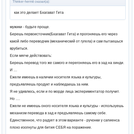
Thinker-hermit сказал(а):
как это делает Бхагават Гита
мужики - будьте проще.
Берешь первоисточник(Бхагават Гита) и прогоняешь его через
какой либо переводчик (механический от гугела) и сам пытаешься
врубиться.
Если мягче действовать:
Берешь перевод того же самого и перегоняешь его в зад на хинди.
И ....
Ежели имеешь в наличии носителя языка и культуры,
предъявляешь продукт и наблюдаешь за ним.
Я не удивлюсь, если и по морде лица экспериментатор получит.
Но .....
Ежели не имеешь оного носителя языка и культуры - используешь
механизм перевода в зад и предъявляешь самому себе.
Единственное, что радует в этом варианте - ручонки у сапиенса
плохо изогнуты для бития СЕБЯ на поражение.