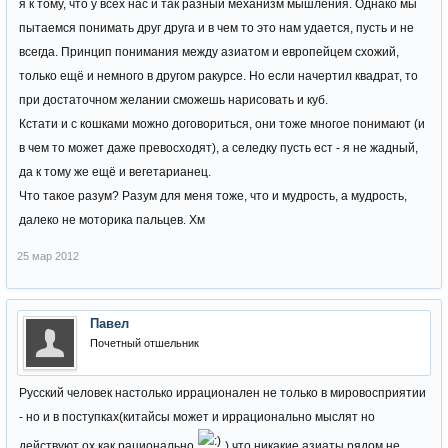
я к тому, что у всех нас и так разный механизм мышления. Однако мы
пытаемся понимать друг друга и в чем то это нам удается, пусть и не
всегда. Принцип понимания между азиатом и европейцем схожий,
только ещё и немного в другом ракурсе. Но если начертил квадрат, то
при достаточном желании сможешь нарисовать и куб.
Кстати и с кошками можно договориться, они тоже многое понимают (и
в чем то может даже превосходят), а селедку пусть ест - я не жадный,
да к тому же ещё и вегетарианец.
Что такое разум? Разум для меня тоже, что и мудрость, а мудрость,
далеко не моторика пальцев. Хм
25 мар 2012
Павел
Почетный отшельник
Русский человек настолько иррационален не только в мировосприятии
- но и в поступках(китайсы может и иррационально мыслят но
действуют ох как рационально
) что никакие азиаты рядом не