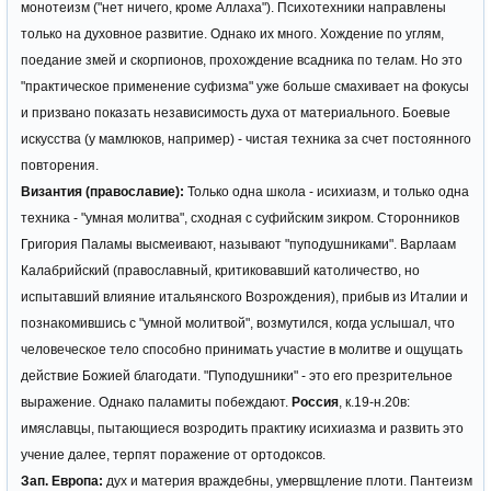
монотеизм ("нет ничего, кроме Аллаха"). Психотехники направлены
только на духовное развитие. Однако их много. Хождение по углям,
поедание змей и скорпионов, прохождение всадника по телам. Но это
"практическое применение суфизма" уже больше смахивает на фокусы
и призвано показать независимость духа от материального. Боевые
искусства (у мамлюков, например) - чистая техника за счет постоянного
повторения.
Византия (православие):
Только одна школа - исихиазм, и только одна
техника - "умная молитва", сходная с суфийским зикром. Сторонников
Григория Паламы высмеивают, называют "пуподушниками". Варлаам
Калабрийский (православный, критиковавший католичество, но
испытавший влияние итальянского Возрождения), прибыв из Италии и
познакомившись с "умной молитвой", возмутился, когда услышал, что
человеческое тело способно принимать участие в молитве и ощущать
действие Божией благодати. "Пуподушники" - это его презрительное
выражение. Однако паламиты побеждают.
Россия
, к.19-н.20в:
имяславцы, пытающиеся возродить практику исихиазма и развить это
учение далее, терпят поражение от ортодоксов.
Зап. Европа:
дух и материя враждебны, умервщление плоти. Пантеизм