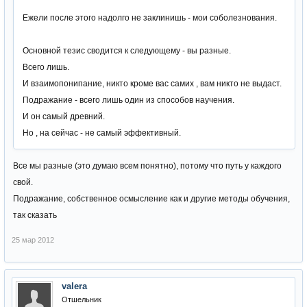
Ежели после этого надолго не заклинишь - мои соболезнования.
Основной тезис сводится к следующему - вы разные.
Всего лишь.
И взаимопонипание, никто кроме вас самих , вам никто не выдаст.
Подражание - всего лишь один из способов научения.
И он самый древний.
Но , на сейчас - не самый эффективный.
Все мы разные (это думаю всем понятно), потому что путь у каждого
свой.
Подражание, собственное осмысление как и другие методы обучения,
так сказать
25 мар 2012
valera
Отшельник