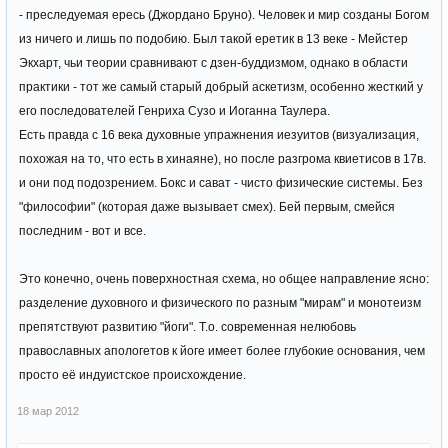
- преследуемая ересь (Джордано Бруно). Человек и мир созданы Богом
из ничего и лишь по подобию. Был такой еретик в 13 веке - Мейстер
Экхарт, чьи теории сравнивают с дзен-буддизмом, однако в области
практики - тот же самый старый добрый аскетизм, особенно жесткий у
его последователей Генриха Сузо и Иоганна Таулера.
Есть правда с 16 века духовные упражнения иезуитов (визуализация,
похожая на то, что есть в хинаяне), но после разгрома квиетисов в 17в.
и они под подозрением. Бокс и сават - чисто физические системы. Без
"философии" (которая даже вызывает смех). Бей первым, смейся
последним - вот и все.
Это конечно, очень поверхностная схема, но общее направление ясно:
разделение духовного и физического по разным "мирам" и монотеизм
препятствуют развитию "йоги". Т.о. современная нелюбовь
православных апологетов к йоге имеет более глубокие основания, чем
просто её индуистское происхождение.
18 мар 2012