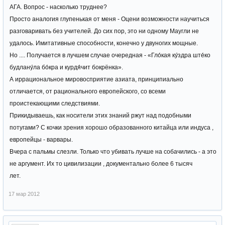
АГА. Вопрос - насколько труднее?
Просто аналогия глупенькая от меня - Оцени возможности научиться
разговаривать без учителей. До сих пор, это ни одному Маугли не
удалось. Имитативные способности, конечно у двуногих мощные.
Но .... Получается в лучшем случае очередная - «Гло́кая ку́здра ште́ко
будлану́ла бо́кра и курдя́чит бокрёнка».
А иррациональное мировосприятие азиата, принципиально
отличается, от рационального европейского, со всеми
проистекающими следствиями.
Прикидываешь, как носители этих знаний ржут над подобными
потугами? С кочки зрения хорошо образованного китайца или индуса ,
европейцы - варвары.
Вчера с пальмы слезли. Только что убивать лучше на собачились - а это
не аргумент. Их то цивилизации , документально более 6 тысяч
лет.
17 мар 2012