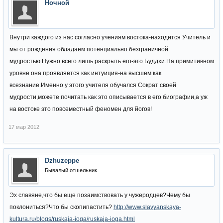
Ночной
Внутри каждого из нас согласно учениям востока-находится Учитель и
мы от рождения обладаем потенциально безграничной
мудростью.Нужно всего лишь раскрыть его-это Буддхи.На примитивном
уровне она проявляется как интуиция-на высшем как
всезнание.Именно у этого учителя обучался Сократ своей
мудрости,можете почитать как это описывается в его биографии,а уж
на востоке это повсеместный феномен для йогов!
17 мар 2012
Dzhuzeppe
Бывалый отшельник
Эх славяне,что бы еще позаимствовать у чужеродцев?Чему бы
поклониться?Что бы скопипастить?
http://www.slavyanskaya-
kultura.ru/blogs/ruskaja-ioga/ruskaja-ioga.html