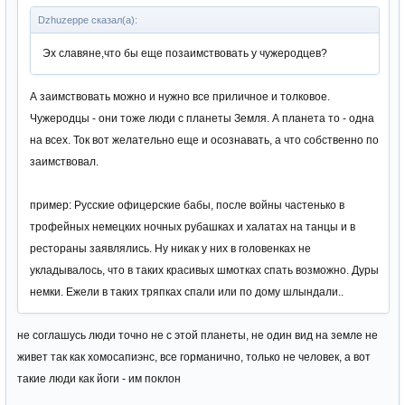
Dzhuzeppe сказал(а):
Эх славяне,что бы еще позаимствовать у чужеродцев?
А заимствовать можно и нужно все приличное и толковое.
Чужеродцы - они тоже люди с планеты Земля. А планета то - одна
на всех. Ток вот желательно еще и осознавать, а что собственно по
заимствовал.
пример: Русские офицерские бабы, после войны частенько в
трофейных немецких ночных рубашках и халатах на танцы и в
рестораны заявлялись. Ну никак у них в головенках не
укладывалось, что в таких красивых шмотках спать возможно. Дуры
немки. Ежели в таких тряпках спали или по дому шлындали..
не соглашусь люди точно не с этой планеты, не один вид на земле не
живет так как хомосапиэнс, все горманично, только не человек, а вот
такие люди как йоги - им поклон