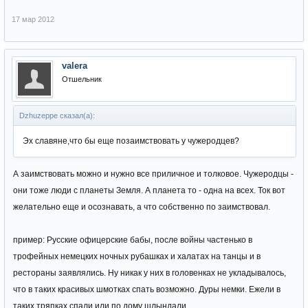
17 мар 2012
valera
Отшельник
Dzhuzeppe сказал(а):
Эх славяне,что бы еще позаимствовать у чужеродцев?
А заимствовать можно и нужно все приличное и толковое. Чужеродцы -
они тоже люди с планеты Земля. А планета то - одна на всех. Ток вот
желательно еще и осознавать, а что собственно по заимствовал.
пример: Русские офицерские бабы, после войны частенько в
трофейных немецких ночных рубашках и халатах на танцы и в
рестораны заявлялись. Ну никак у них в головенках не укладывалось,
что в таких красивых шмотках спать возможно. Дуры немки. Ежели в
таких тряпках спали или по дому шлындали..