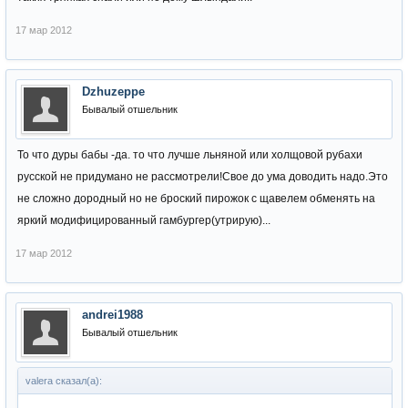
17 мар 2012
Dzhuzeppe
Бывалый отшельник
То что дуры бабы -да. то что лучше льняной или холщовой рубахи
русской не придумано не рассмотрели!Свое до ума доводить надо.Это
не сложно дородный но не броский пирожок с щавелем обменять на
яркий модифицированный гамбургер(утрирую)...
17 мар 2012
andrei1988
Бывалый отшельник
valera сказал(а):