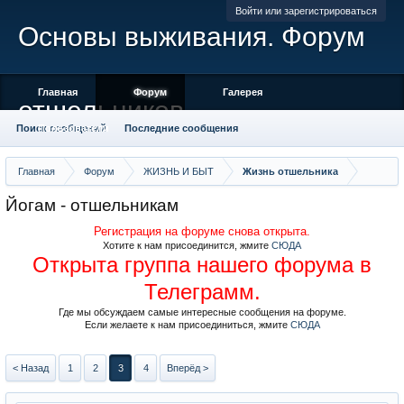
Войти или зарегистрироваться
Основы выживания. Форум
Главная
Форум
Галерея
отшельников
Поиск сообщений
Пользователи
Последние сообщения
Главная
Форум
ЖИЗНЬ И БЫТ
Жизнь отшельника
Йогам - отшельникам
Регистрация на форуме снова открыта.
Хотите к нам присоединится, жмите
СЮДА
Открыта группа нашего форума в
Телеграмм.
Где мы обсуждаем самые интересные сообщения на форуме.
Если желаете к нам присоединиться, жмите
СЮДА
< Назад
1
2
3
4
Вперёд >