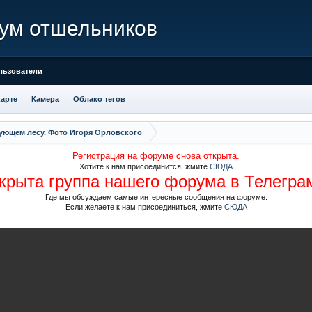
ум отшельников
льзователи
карте
Камера
Облако тегов
ующем лесу. Фото Игоря Орловского
Регистрация на форуме снова открыта.
Хотите к нам присоединится, жмите
СЮДА
крыта группа нашего форума в Телегра
Где мы обсуждаем самые интересные сообщения на форуме.
Если желаете к нам присоединиться, жмите
СЮДА