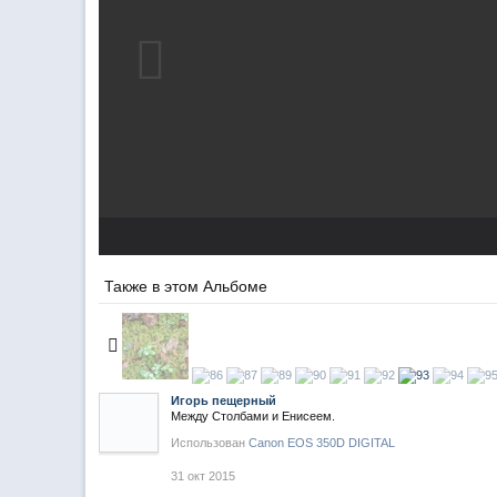
Также в этом Альбоме
Игорь пещерный
Между Столбами и Енисеем.
Использован
Canon EOS 350D DIGITAL
31 окт 2015