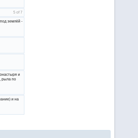
5 of 7
под землёй -
монастыря и
, рыла по
нание) и на