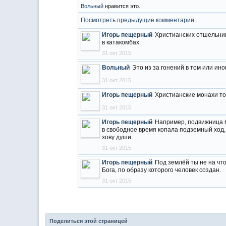
Вольный
нравится это.
Посмотреть предыдущие комментарии...
Игорь пещерный
Христианских отшельник
в катакомбах.
31 окт 2015
Вольный
Это из за гонений в том или ино
31 окт 2015
Игорь пещерный
Христианские монахи то
31 окт 2015
Игорь пещерный
Например, подвижница 
в свободное время копала подземный ход,
зову души.
31 окт 2015
Игорь пещерный
Под землёй ты не на что
Бога, по образу которого человек создан.
31 окт 2015
Поделиться этой страницей