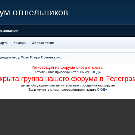
ум отшельников
льзователи
карте
Камера
Облако тегов
ующем лесу. Фото Игоря Орловского
Регистрация на форуме снова открыта.
Хотите к нам присоединится, жмите
СЮДА
крыта группа нашего форума в Телегра
Где мы обсуждаем самые интересные сообщения на форуме.
Если желаете к нам присоединиться, жмите
СЮДА