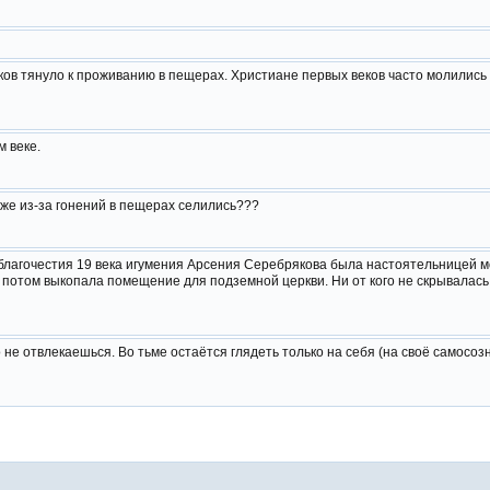
ов тянуло к проживанию в пещерах. Христиане первых веков часто молились 
м веке.
же из-за гонений в пещерах селились???
благочестия 19 века игумения Арсения Серебрякова была настоятельницей 
 потом выкопала помещение для подземной церкви. Ни от кого не скрывалась
 не отвлекаешься. Во тьме остаётся глядеть только на себя (на своё самосоз