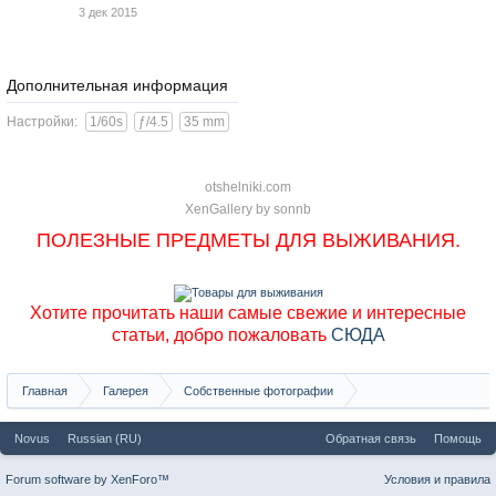
3 дек 2015
Дополнительная информация
Настройки:
1/60s
ƒ/4.5
35 mm
otshelniki.com
XenGallery by
sonnb
ПОЛЕЗНЫЕ ПРЕДМЕТЫ ДЛЯ ВЫЖИВАНИЯ.
Хотите прочитать наши самые свежие и интересные
статьи, добро пожаловать
СЮДА
Главная
Галерея
Собственные фотографии
Торгашинская пещера (окрестности Красноярска), фото Игоря Орловского
Novus
Russian (RU)
Обратная связь
Помощь
Forum software by XenForo™
Условия и правила