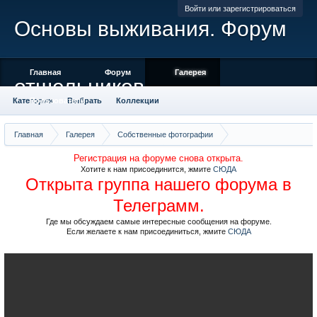
Войти или зарегистрироваться
Основы выживания. Форум
Главная
Форум
Галерея
отшельников
Категории
Пользователи
Выбрать
Коллекции
Места отмеченные на карте
Камера
Облако тегов
Главная
Галерея
Собственные фотографии
Торгашинская пещера (окрестности Красноярска), фото Игоря Орловского
Регистрация на форуме снова открыта.
Хотите к нам присоединится, жмите
СЮДА
Открыта группа нашего форума в
Телеграмм.
Где мы обсуждаем самые интересные сообщения на форуме.
Если желаете к нам присоединиться, жмите
СЮДА