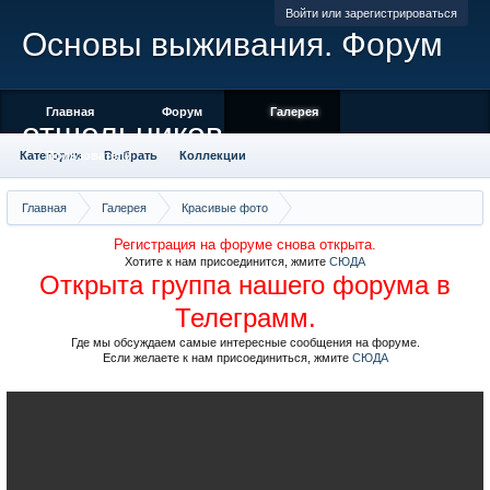
Войти или зарегистрироваться
Основы выживания. Форум
Главная
Форум
Галерея
отшельников
Категории
Пользователи
Выбрать
Коллекции
Места отмеченные на карте
Камера
Облако тегов
Главная
Галерея
Красивые фото
Саяны, хребет Ергаки, фото Матниной
Регистрация на форуме снова открыта.
Хотите к нам присоединится, жмите
СЮДА
Открыта группа нашего форума в
Телеграмм.
Где мы обсуждаем самые интересные сообщения на форуме.
Если желаете к нам присоединиться, жмите
СЮДА