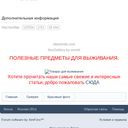
Дополнительная информация
Настройки:
1/250s
ƒ/11
18 mm
otshelniki.com
XenGallery by
sonnb
ПОЛЕЗНЫЕ ПРЕДМЕТЫ ДЛЯ ВЫЖИВАНИЯ.
Хотите прочитать наши самые свежие и интересные
статьи, добро пожаловать
СЮДА
Главная
Галерея
Красивые фото
Саяны, хребет Ергаки, фото Матниной
Novus
Russian (RU)
Обратная связь
Помощь
Forum software by XenForo™
Условия и правила