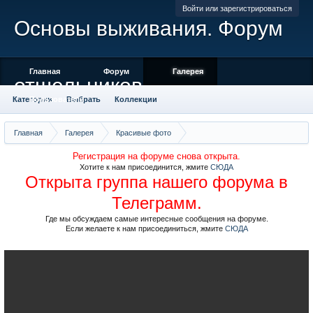
Войти или зарегистрироваться
Основы выживания. Форум
Главная
Форум
Галерея
отшельников
Категории
Пользователи
Выбрать
Коллекции
Места отмеченные на карте
Камера
Облако тегов
Главная
Галерея
Красивые фото
Саяны, хребет Ергаки, фото Матниной
Регистрация на форуме снова открыта.
Хотите к нам присоединится, жмите
СЮДА
Открыта группа нашего форума в
Телеграмм.
Где мы обсуждаем самые интересные сообщения на форуме.
Если желаете к нам присоединиться, жмите
СЮДА