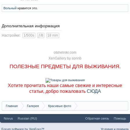
Вольный
нравится это.
Дополнительная информация
Настройки:
1/500s
ƒ/8
18 mm
otshelniki.com
XenGallery by
sonnb
ПОЛЕЗНЫЕ ПРЕДМЕТЫ ДЛЯ ВЫЖИВАНИЯ.
Хотите прочитать наши самые свежие и интересные
статьи, добро пожаловать
СЮДА
Главная
Галерея
Красивые фото
Саяны, хребет Ергаки, фото Матниной
Novus
Russian (RU)
Обратная связь
Помощь
Forum software by XenForo™
Условия и правила