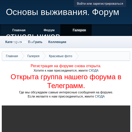
Войти или зарегистрироваться
Основы выживания. Форум
Главная
Форум
Галерея
отшельников
Категории
Пользователи
Выбрать
Коллекции
Места отмеченные на карте
Камера
Облако тегов
Главная
Галерея
Красивые фото
Саяны, хребет Ергаки, фото Матниной
Регистрация на форуме снова открыта.
Хотите к нам присоединится, жмите
СЮДА
Открыта группа нашего форума в
Телеграмм.
Где мы обсуждаем самые интересные сообщения на форуме.
Если желаете к нам присоединиться, жмите
СЮДА