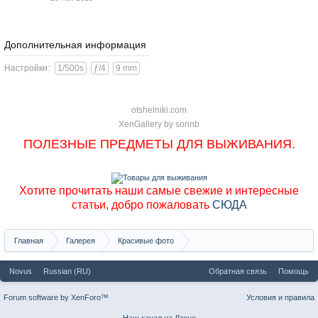
Дополнительная информация
Настройки:
1/500s
ƒ/4
9 mm
otshelniki.com
XenGallery by
sonnb
ПОЛЕЗНЫЕ ПРЕДМЕТЫ ДЛЯ ВЫЖИВАНИЯ.
Хотите прочитать наши самые свежие и интересные
статьи, добро пожаловать
СЮДА
Главная
Галерея
Красивые фото
Саяны, хребет Ергаки, фото Матниной
Novus
Russian (RU)
Обратная связь
Помощь
Forum software by XenForo™
Условия и правила