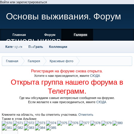
Войти или зарегистрироваться
Основы выживания. Форум
Главная
Форум
Галерея
отшельников
Категории
Пользователи
Выбрать
Коллекции
Места отмеченные на карте
Камера
Облако тегов
Главная
Галерея
Красивые фото
Саяны, хребет Ергаки, фото Матниной
Регистрация на форуме снова открыта.
Хотите к нам присоединится, жмите
СЮДА
Открыта группа нашего форума в
Телеграмм.
Где мы обсуждаем самые интересные сообщения на форуме.
Если желаете к нам присоединиться, жмите
СЮДА
Кликните на область, что бы отметить участника.
Отметить
Также в этом Альбоме