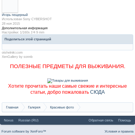
Игорь пещерный
Использован
Sony CYBERSHOT
28 ноя 2015
Дополнительная информация
Настройки:
1/160s
ƒ/4
9 mm
Поделиться этой страницей
otshelniki.com
XenGallery by
sonnb
ПОЛЕЗНЫЕ ПРЕДМЕТЫ ДЛЯ ВЫЖИВАНИЯ.
Хотите прочитать наши самые свежие и интересные
статьи, добро пожаловать
СЮДА
Главная
Галерея
Красивые фото
Саяны, хребет Ергаки, фото Матниной
Novus
Russian (RU)
Обратная связь
Помощь
Forum software by XenForo™
Условия и правила