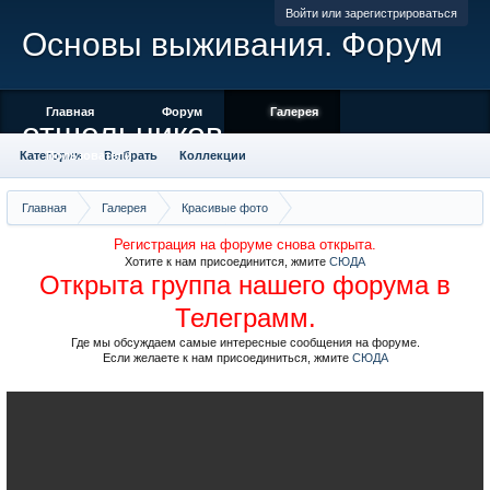
Войти или зарегистрироваться
Основы выживания. Форум
Главная
Форум
Галерея
отшельников
Категории
Пользователи
Выбрать
Коллекции
Места отмеченные на карте
Камера
Облако тегов
Главная
Галерея
Красивые фото
Красивые фото со всего мира
Регистрация на форуме снова открыта.
Хотите к нам присоединится, жмите
СЮДА
Открыта группа нашего форума в
Телеграмм.
Где мы обсуждаем самые интересные сообщения на форуме.
Если желаете к нам присоединиться, жмите
СЮДА