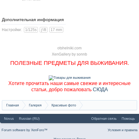
Дополнительная информация
Настройки:
1/125s
ƒ/8
17 mm
otshelniki.com
XenGallery by
sonnb
ПОЛЕЗНЫЕ ПРЕДМЕТЫ ДЛЯ ВЫЖИВАНИЯ.
Хотите прочитать наши самые свежие и интересные
статьи, добро пожаловать
СЮДА
Главная
Галерея
Красивые фото
Хакасия. Взгляд сквозь тысячелетия
Novus
Russian (RU)
Обратная связь
Помощь
Forum software by XenForo™
Условия и правила