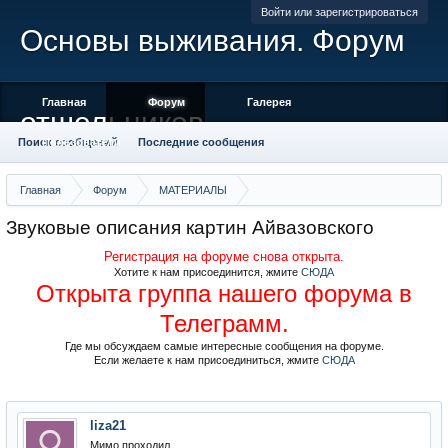
Войти или зарегистрироваться
Основы выживания. Форум
Главная
Форум
Галерея
отшельников
Поиск сообщений
Пользователи
Последние сообщения
Главная
Форум
МАТЕРИАЛЫ
Живопись, фотографии, музыка
Звуковые описания картин Айвазовского
Регистрация на форуме снова открыта.
Хотите к нам присоединится, жмите
СЮДА
Открыта группа нашего форума в
Телеграмм.
Где мы обсуждаем самые интересные сообщения на форуме.
Если желаете к нам присоединиться, жмите
СЮДА
liza21
Мимо проходил