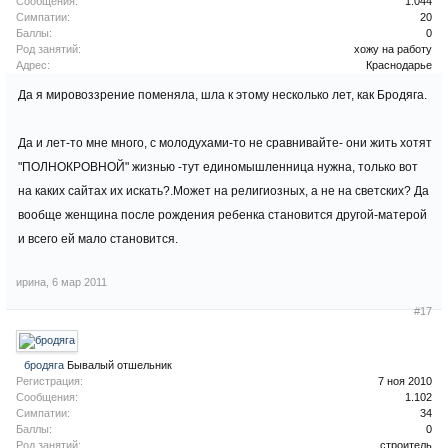
Сообщения:
1.044
Симпатии:
20
Баллы:
0
Род занятий:
хожу на работу
Адрес:
Краснодарье
Да я мировоззрение поменяла, шла к этому несколько лет, как Бродяга.
Да и лет-то мне много, с молодухами-то не сравнивайте- они жить хотят
"ПОЛНОКРОВНОЙ" жизнью -тут единомышленница нужна, только вот
на каких сайтах их искать?.Может на религиозных, а не на светских? Да
вообще женщина после рождения ребенка становится другой-матерой
и всего ей мало становится.
ирина
,
6 мар 2011
#17
бродяга
Бывалый отшельник
Регистрация:
7 ноя 2010
Сообщения:
1.102
Симпатии:
34
Баллы:
0
Род занятий:
строитель