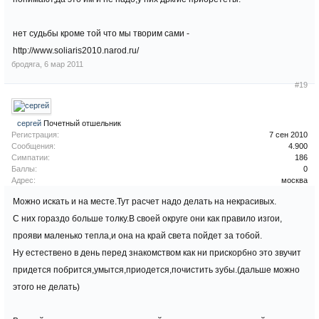
нет судьбы кроме той что мы творим сами -
http://www.soliaris2010.narod.ru/
бродяга
,
6 мар 2011
#19
сергей
Почетный отшельник
Регистрация:
7 сен 2010
Сообщения:
4.900
Симпатии:
186
Баллы:
0
Адрес:
москва
Можно искать и на месте.Тут расчет надо делать на некрасивых.
С них гораздо больше толку.В своей округе они как правило изгои,
прояви маленько тепла,и она на край света пойдет за тобой.
Ну естествено в день перед знакомством как ни прискорбно это звучит
придется побрится,умытся,приодется,почистить зубы.(дальше можно
этого не делать)