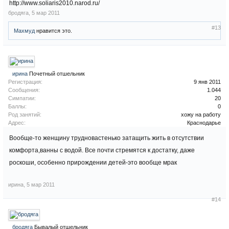
http://www.soliaris2010.narod.ru/
бродяга
,
5 мар 2011
#13
Махмуд
нравится это.
ирина
Почетный отшельник
Регистрация:
9 янв 2011
Сообщения:
1.044
Симпатии:
20
Баллы:
0
Род занятий:
хожу на работу
Адрес:
Краснодарье
Вообще-то женщину трудновастенько затащить жить в отсутствии
комфорта,ванны с водой. Все почти стремятся к достатку, даже
роскоши, особенно прирождении детей-это вообще мрак
ирина
,
5 мар 2011
#14
бродяга
Бывалый отшельник