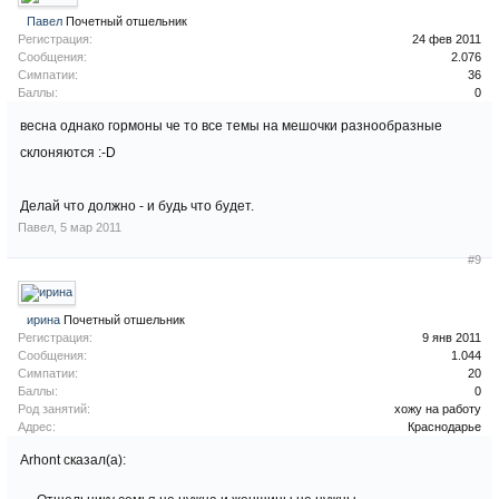
Павел
Почетный отшельник
Регистрация:
24 фев 2011
Сообщения:
2.076
Симпатии:
36
Баллы:
0
весна однако гормоны че то все темы на мешочки разнообразные
склоняются :-D
Делай что должно - и будь что будет.
Павел
,
5 мар 2011
#9
ирина
Почетный отшельник
Регистрация:
9 янв 2011
Сообщения:
1.044
Симпатии:
20
Баллы:
0
Род занятий:
хожу на работу
Адрес:
Краснодарье
Arhont сказал(а):