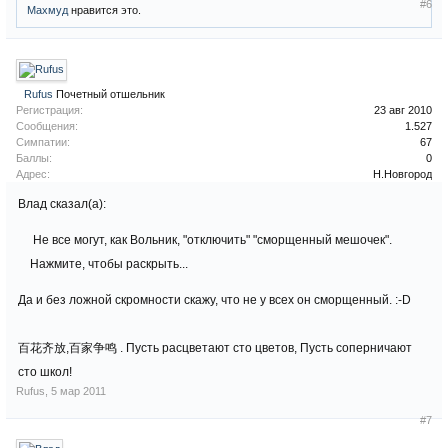
#6
Махмуд
нравится это.
Rufus
Почетный отшельник
Регистрация:
23 авг 2010
Сообщения:
1.527
Симпатии:
67
Баллы:
0
Адрес:
Н.Новгород
Влад сказал(а):
Не все могут, как Вольник, "отключить" "сморщенный мешочек".
Нажмите, чтобы раскрыть...
Да и без ложной скромности скажу, что не у всех он сморщенный. :-D
百花齐放,百家争鸣 . Пусть расцветают сто цветов, Пусть соперничают
сто школ!
Rufus
,
5 мар 2011
#7