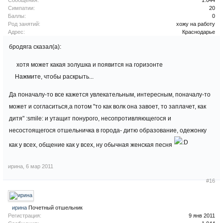
Сообщения:
1.044
Симпатии:
20
Баллы:
0
Род занятий:
хожу на работу
Адрес:
Краснодарье
бродяга сказал(а):
хотя может какая золушка и появится на горизонте
Нажмите, чтобы раскрыть...
Да поначалу-то все кажется увлекательным, интересным, поначалу-то
может и согласиться,а потом "то как волк она завоет, то заплачет, как
дитя" :smile: и утащит понурого, несопротивляющегося и
несостоящегося отшельничка в города- дитю образование, одежонку
как у всех, общение как у всех, ну обычная женская песня
ирина
,
6 мар 2011
#16
ирина
Почетный отшельник
Регистрация:
9 янв 2011