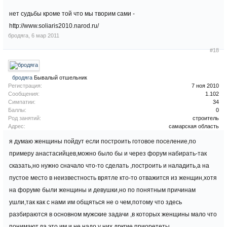
нет судьбы кроме той что мы творим сами -
http://www.soliaris2010.narod.ru/
бродяга
,
6 мар 2011
#18
бродяга
Бывалый отшельник
Регистрация:
7 ноя 2010
Сообщения:
1.102
Симпатии:
34
Баллы:
0
Род занятий:
строитель
Адрес:
самарская область
я думаю женщины пойдут если построить готовое поселение,по
примеру анастасийцев,можно было бы и через форум набирать-так
сказать,но нужно сначало что-то сделать ,построить и наладить,а на
пустое место в неизвестность врятле кто-то отважится из женщин,хотя
на форуме были женщины и девушки,но по понятным причинам
ушли,так как с нами им общяться не о чем,потому что здесь
разбираются в основном мужские задачи ,в которых женщины мало что
понимают,да это им и не надо,у них дркгие приорететы.