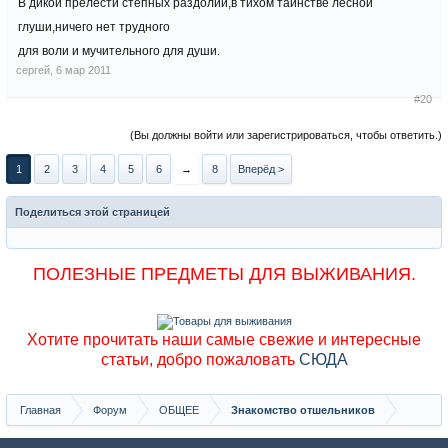
В дикой прелести степных раздолий,в тихом таинстве лесной
глуши,ничего нет трудного
для воли и мучительного для души.
сергей
,
6 мар 2011
#20
(Вы должны войти или зарегистрироваться, чтобы ответить.)
1
2
3
4
5
6
→
8
Вперёд >
Поделиться этой страницей
ПОЛЕЗНЫЕ ПРЕДМЕТЫ ДЛЯ ВЫЖИВАНИЯ.
Хотите прочитать наши самые свежие и интересные
статьи, добро пожаловать
СЮДА
Главная
Форум
ОБЩЕЕ
Знакомство отшельников