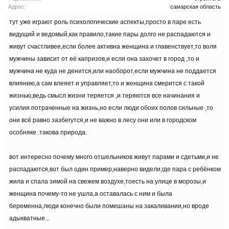
Адрес:
самарская область
тут уже играют роль психологические аспекты,просто в паре есть
видущий и ведомый,как правило,такие пары долго не распадаются и
живут счастливее,если более активна женщина и главенствует,то воля
мужчины зависит от её капризов,и если она захочет в город ,то и
мужчина не куда не денится,или наоборот,если мужчина не поддается
влиянию,а сам влеяет и управляет,то и женщина смерится с такой
жизнью,ведь смысл жизни теряется ,и теряются все начинания и
усилия потраченные на жизнь,но если люди обоих полов сильные ,то
они всё равно зазбегутся,и не важно в лесу они или в городском
особняке .такова природа.
вот интересно почему много отшельников живут парами и сдетьми,и не
распадаются,вот был один пример,наверно видели,где пара с ребёнком
жила и спала зимой на свежем воздухе,тоесть на улице в морозы,и
женщина почему-то не ушла,а оставалась с ним и была
беременна,люди конечно были помешаны на закаливании,но вроде
адыкватные...