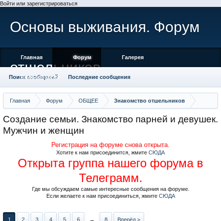
Войти или зарегистрироваться
Основы выживания. Форум
Главная
Форум
Галерея
отшельников
Поиск сообщений
Пользователи
Последние сообщения
Главная
Форум
ОБЩЕЕ
Знакомство отшельников
Создание семьи. Знакомство парней и девушек.
Мужчин и женщин
Регистрация на форуме снова открыта.
Хотите к нам присоединится, жмите
СЮДА
Открыта группа нашего форума в
Телеграмм.
Где мы обсуждаем самые интересные сообщения на форуме.
Если желаете к нам присоединиться, жмите
СЮДА
1
2
3
4
5
6
→
8
Вперёд >