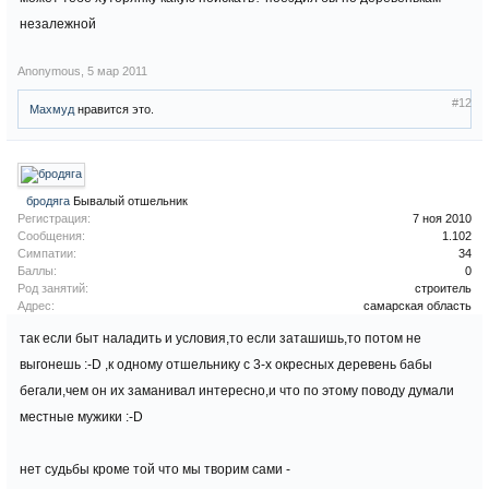
незалежной
Anonymous
,
5 мар 2011
#12
Махмуд
нравится это.
бродяга
Бывалый отшельник
Регистрация:
7 ноя 2010
Сообщения:
1.102
Симпатии:
34
Баллы:
0
Род занятий:
строитель
Адрес:
самарская область
так если быт наладить и условия,то если заташишь,то потом не
выгонешь :-D ,к одному отшельнику с 3-х окресных деревень бабы
бегали,чем он их заманивал интересно,и что по этому поводу думали
местные мужики :-D
нет судьбы кроме той что мы творим сами -