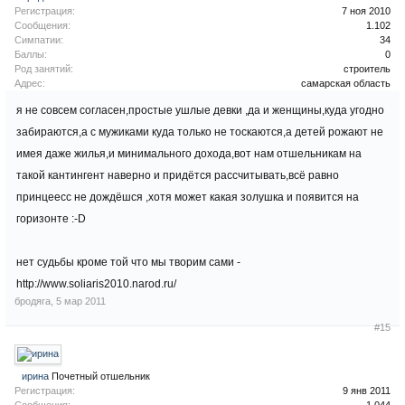
Регистрация:
7 ноя 2010
Сообщения:
1.102
Симпатии:
34
Баллы:
0
Род занятий:
строитель
Адрес:
самарская область
я не совсем согласен,простые ушлые девки ,да и женщины,куда угодно
забираются,а с мужиками куда только не тоскаются,а детей рожают не
имея даже жилья,и минимального дохода,вот нам отшельникам на
такой кантингент наверно и придётся рассчитывать,всё равно
принцеесс не дождёшся ,хотя может какая золушка и появится на
горизонте :-D
нет судьбы кроме той что мы творим сами -
http://www.soliaris2010.narod.ru/
бродяга
,
5 мар 2011
#15
ирина
Почетный отшельник
Регистрация:
9 янв 2011