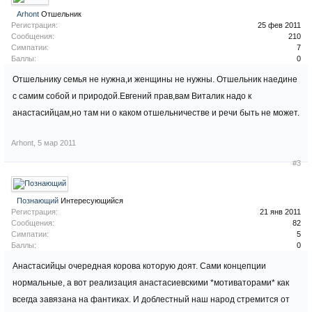
Arhont
Отшельник
Регистрация:
25 фев 2011
Сообщения:
210
Симпатии:
7
Баллы:
0
Отшельнику семья не нужна,и женщины не нужны. Отшельник наедине
с самим собой и природой.Евгений прав,вам Виталик надо к
анастасийцам,но там ни о каком отшельничестве и речи быть не может.
Arhont
,
5 мар 2011
#3
Познающий
Интересующийся
Регистрация:
21 янв 2011
Сообщения:
82
Симпатии:
5
Баллы:
0
Анастасийцы очередная корова которую доят. Сами концепции
нормальные, а вот реализация анастасиевскими *мотиваторами* как
всегда завязана на фантиках. И доблестный наш народ стремится от