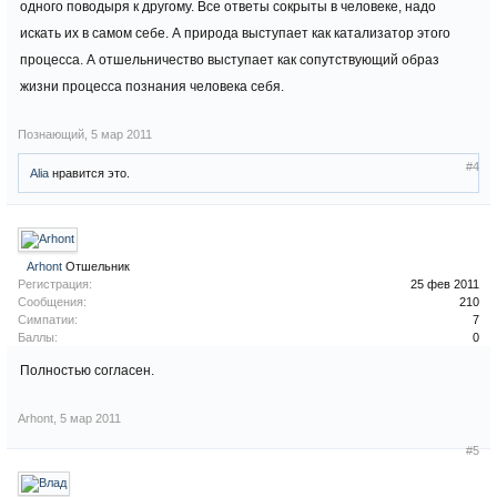
одного поводыря к другому. Все ответы сокрыты в человеке, надо
искать их в самом себе. А природа выступает как катализатор этого
процесса. А отшельничество выступает как сопутствующий образ
жизни процесса познания человека себя.
Познающий
,
5 мар 2011
#4
Alia
нравится это.
Arhont
Отшельник
Регистрация:
25 фев 2011
Сообщения:
210
Симпатии:
7
Баллы:
0
Полностью согласен.
Arhont
,
5 мар 2011
#5