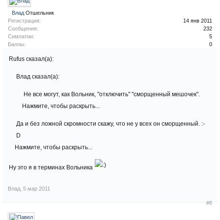
Влад
Отшельник
Регистрация:
14 янв 2011
Сообщения:
232
Симпатии:
5
Баллы:
0
Rufus сказал(а):
Влад сказал(а):
Не все могут, как Вольник, "отключить" "сморщенный мешочек".
Нажмите, чтобы раскрыть...
Да и без ложной скромности скажу, что не у всех он сморщенный. :-
D
Нажмите, чтобы раскрыть...
Ну это я в терминах Вольника
Влад
,
5 мар 2011
#8