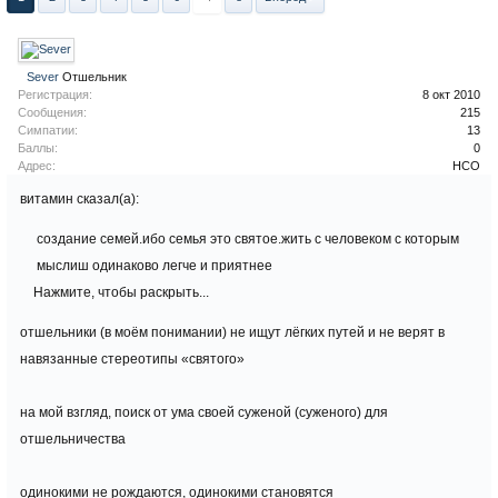
Sever
Отшельник
Регистрация:
8 окт 2010
Сообщения:
215
Симпатии:
13
Баллы:
0
Адрес:
НСО
витамин сказал(а):
создание семей.ибо семья это святое.жить с человеком с которым
мыслиш одинаково легче и приятнее
Нажмите, чтобы раскрыть...
отшельники (в моём понимании) не ищут лёгких путей и не верят в
навязанные стереотипы «святого»
на мой взгляд, поиск от ума своей суженой (суженого) для
отшельничества
одинокими не рождаются, одинокими становятся