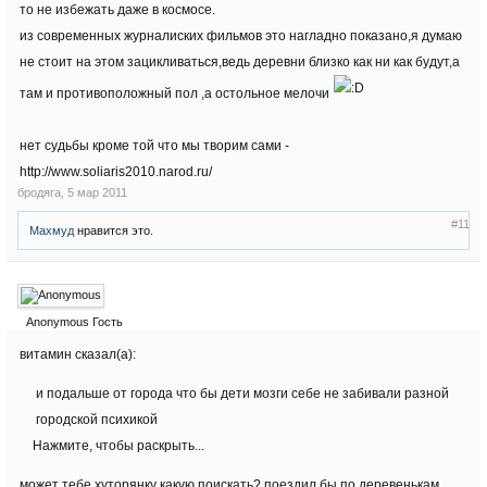
то не избежать даже в космосе.
из современных журналиских фильмов это нагладно показано,я думаю
не стоит на этом зацикливаться,ведь деревни близко как ни как будут,а
там и противоположный пол ,а остольное мелочи
нет судьбы кроме той что мы творим сами -
http://www.soliaris2010.narod.ru/
бродяга
,
5 мар 2011
#11
Махмуд
нравится это.
Anonymous
Гость
витамин сказал(а):
и подальше от города что бы дети мозги себе не забивали разной
городской психикой
Нажмите, чтобы раскрыть...
может тебе хуторянку какую поискать? поездил бы по деревенькам