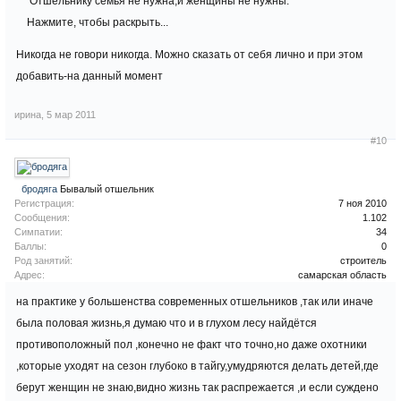
Отшельнику семья не нужна,и женщины не нужны.
Нажмите, чтобы раскрыть...
Никогда не говори никогда. Можно сказать от себя лично и при этом
добавить-на данный момент
ирина
,
5 мар 2011
#10
бродяга
Бывалый отшельник
Регистрация:
7 ноя 2010
Сообщения:
1.102
Симпатии:
34
Баллы:
0
Род занятий:
строитель
Адрес:
самарская область
на практике у большенства современных отшельников ,так или иначе
была половая жизнь,я думаю что и в глухом лесу найдётся
противоположный пол ,конечно не факт что точно,но даже охотники
,которые уходят на сезон глубоко в тайгу,умудряются делать детей,где
берут женщин не знаю,видно жизнь так распрежается ,и если суждено