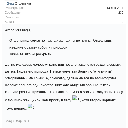
Влад
Отшельник
Регистрация:
14 янв 2011
Сообщения:
232
Симпатии:
5
Баллы:
0
Arhont сказал(а):
Отшельнику семья не нужна,и женщины не нужны. Отшельник
наедине с самим собой и природой.
Нажмите, чтобы раскрыть...
Да, но молодому человеку, рано или поздно, захочется создать семью,
детей. Такова его природа. Не все могут, как Вольник, "отключить"
"сморщенный мешочек". А, по-моему, далеко не все на этом форуме
желают полного одиночества, никакого общения вообще. У всех
конечно разные причины. Я вот лично намного больше хочу жить в лесу
с любимой женщиной, чем просту в лесу
, хотя второй вариант
тоже неплох.
Влад
,
5 мар 2011