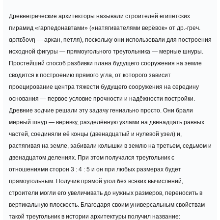
Древнегреческие архитекторы называли строителей египетских
пирамид «гарпедонавтами» («натягивателями верёвок» от др.-греч.
αρπεδονη — аркан, петля), поскольку они использовали для построения
исходной фигуры — прямоугольного треугольника — мерные шнуры.
Простейший способ разбивки плана будущего сооружения на земле
сводится к построению прямого угла, от которого зависит
проецирование центра тяжести будущего сооружения на середину
основания — первое условие прочности и надёжности постройки.
Древние зодчие решали эту задачу гениально просто. Они брали
мерный шнур — верёвку, разделённую узлами на двенадцать равных
частей, соединяли её концы (двенадцатый и нулевой узел) и,
растягивая на земле, забивали колышки в землю на третьем, седьмом и
двенадцатом делениях. При этом получался треугольник с
отношениями сторон 3 : 4 : 5 и он при любых размерах будет
прямоугольным. Получив прямой угол без всяких вычислений,
строители могли его увеличивать до нужных размеров, переносить в
вертикальную плоскость. Благодаря своим универсальным свойствам
такой треугольник в истории архитектуры получил название: