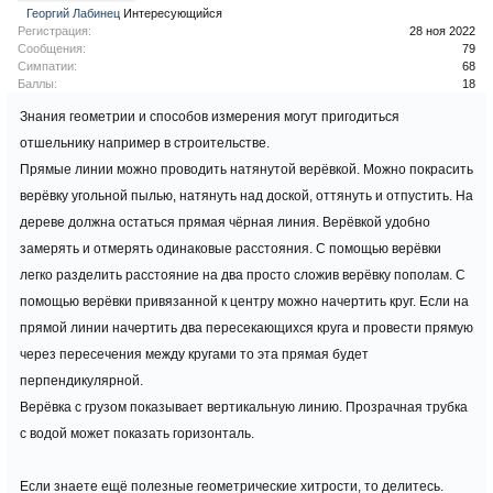
Георгий Лабинец
Интересующийся
Регистрация:
28 ноя 2022
Сообщения:
79
Симпатии:
68
Баллы:
18
Знания геометрии и способов измерения могут пригодиться
отшельнику например в строительстве.
Прямые линии можно проводить натянутой верёвкой. Можно покрасить
верёвку угольной пылью, натянуть над доской, оттянуть и отпустить. На
дереве должна остаться прямая чёрная линия. Верёвкой удобно
замерять и отмерять одинаковые расстояния. С помощью верёвки
легко разделить расстояние на два просто сложив верёвку пополам. С
помощью верёвки привязанной к центру можно начертить круг. Если на
прямой линии начертить два пересекающихся круга и провести прямую
через пересечения между кругами то эта прямая будет
перпендикулярной.
Верёвка с грузом показывает вертикальную линию. Прозрачная трубка
с водой может показать горизонталь.
Если знаете ещё полезные геометрические хитрости, то делитесь.