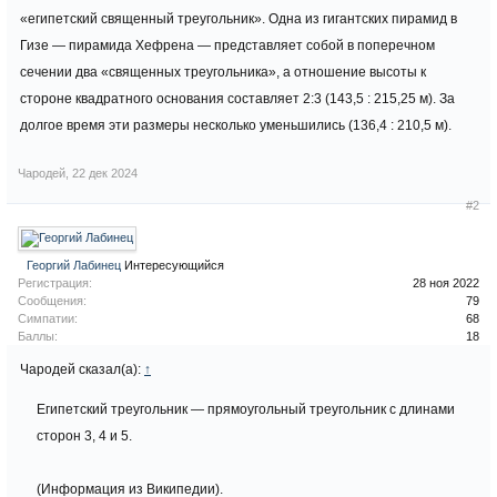
«египетский священный треугольник». Одна из гигантских пирамид в
Гизе — пирамида Хефрена — представляет собой в поперечном
сечении два «священных треугольника», а отношение высоты к
стороне квадратного основания составляет 2:3 (143,5 : 215,25 м). За
долгое время эти размеры несколько уменьшились (136,4 : 210,5 м).
Чародей
,
22 дек 2024
#2
Георгий Лабинец
Интересующийся
Регистрация:
28 ноя 2022
Сообщения:
79
Симпатии:
68
Баллы:
18
Чародей сказал(а):
↑
Египетский треугольник — прямоугольный треугольник с длинами
сторон 3, 4 и 5.
(Информация из Википедии).