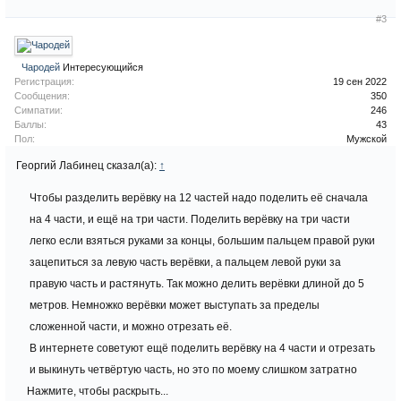
#3
Чародей
Интересующийся
Регистрация:
19 сен 2022
Сообщения:
350
Симпатии:
246
Баллы:
43
Пол:
Мужской
Георгий Лабинец сказал(а):
↑
Чтобы разделить верёвку на 12 частей надо поделить её сначала
на 4 части, и ещё на три части. Поделить верёвку на три части
легко если взяться руками за концы, большим пальцем правой руки
зацепиться за левую часть верёвки, а пальцем левой руки за
правую часть и растянуть. Так можно делить верёвки длиной до 5
метров. Немножко верёвки может выступать за пределы
сложенной части, и можно отрезать её.
В интернете советуют ещё поделить верёвку на 4 части и отрезать
и выкинуть четвёртую часть, но это по моему слишком затратно
Нажмите, чтобы раскрыть...