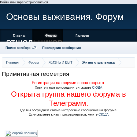
Войти или зарегистрироваться
Основы выживания. Форум
Главная
Форум
Галерея
отшельников
Поиск сообщений
Пользователи
Последние сообщения
Главная
Форум
ЖИЗНЬ И БЫТ
Жизнь отшельника
Примитивная геометрия
Регистрация на форуме снова открыта.
Хотите к нам присоединится, жмите
СЮДА
Открыта группа нашего форума в
Телеграмм.
Где мы обсуждаем самые интересные сообщения на форуме.
Если желаете к нам присоединиться, жмите
СЮДА