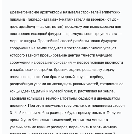
Древнегреческие архитекторы называли строителей египетских
пирамид «гарпедонавтами» («натягивателями верёвок» от др.-
греч. αρπεδονη — аркан, петля), поскольку они использовали для
построения исходной фигуры — прямоугольного треугольника —
мерные шнуры. Простейший способ разбивки плана будущего
сооружения на земле сводится к построению прямого угла, от
которого зависит проецирование центра тяжести будущего
сооружения на середину основания — первое условие прочности
и надёжности постройки. Древние зодчие решали эту задачу
гениально просто. Они брали мерный шнур — верёвку,
разделённую узлами на двенадцать равных частей, соединяли её
концы (двенадцатый и нулевой узел) и, растягивая на земле,
забивали колышки в землю на третьем, седьмом и двенадцатом
делениях. При этом получался треугольник с отношениями сторон
3 : 4 : 5 и он при любых размерах будет прямоугольным. Получив
прямой угол без всяких вычислений, строители могли его
увеличивать до нужных размеров, переносить в вертикальную