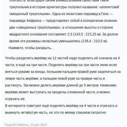
плоскость. Благодаря своим универсальным свойствам такой
треугольник в истории архитектуры получил название: «египетский
священный треугольник». Одна из гигантских пирамид в Гизе —
пирамида Хефрена — представляет собой в поперечном сечении
два «священных треугольника», а отношение высоты к стороне
квадратного основания составляет 2:3 (143,5 : 215,25 м). За долгое
время эти размеры несколько уменьшились (136,4 : 210,5 м).
Нажмите, чтобы раскрыть...
Чтобы разделить верёвку на 12 частей надо поделить её сначала на 4
части, и ещё на три части. Поделить верёвку на три части легко если
взяться руками за концы, большим пальцем правой руки зацепиться за
левую часть верёвки, а пальцем левой руки за правую часть и
растянуть. Так можно делить верёвки длиной до 5 метров. Немножко
верёвки может выступать за пределы сложенной части, и можно
отрезать её.
В интернете советуют ещё поделить верёвку на 4 части и отрезать и
выкинуть четвёртую часть, но это по моему слишком затратно
Георгий Лабинец
,
23 дек 2024