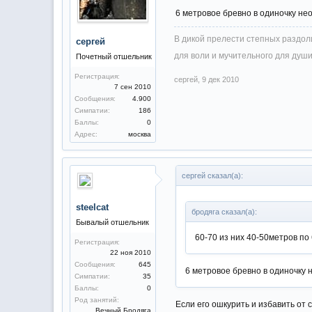
6 метровое бревно в одиночку не
В дикой прелести степных раздоли
сергей
для воли и мучительного для души
Почетный отшельник
Регистрация:
сергей
,
9 дек 2010
7 сен 2010
Сообщения:
4.900
Симпатии:
186
Баллы:
0
Адрес:
москва
сергей сказал(а):
steelcat
бродяга сказал(а):
Бывалый отшельник
60-70 из них 40-50метров по 
Регистрация:
22 ноя 2010
Сообщения:
645
6 метровое бревно в одиночку 
Симпатии:
35
Баллы:
0
Род занятий:
Если его ошкурить и избавить от 
Вечный Бродяга