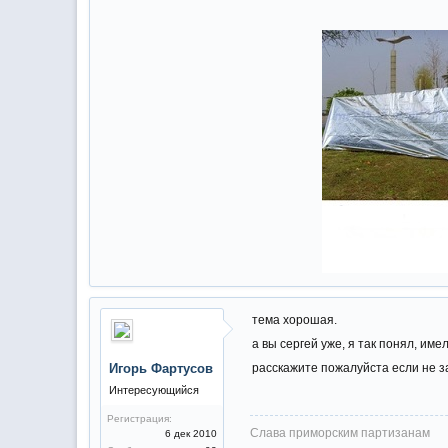
тема хорошая.
а вы сергей уже, я так понял, им
Игорь Фартусов
расскажите пожалуйста если не з
Интересующийся
Регистрация:
Слава приморским партизанам
6 дек 2010