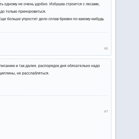
ть одному не очень удобно. Избушка строится с лесами,
адо только приноровиться.
. Еще больше упростит дело сплав бревен по какому-нибудь
#6
писанию и так далее. распорядок дня обязательно надо
циплины, не расслабляться.
#7