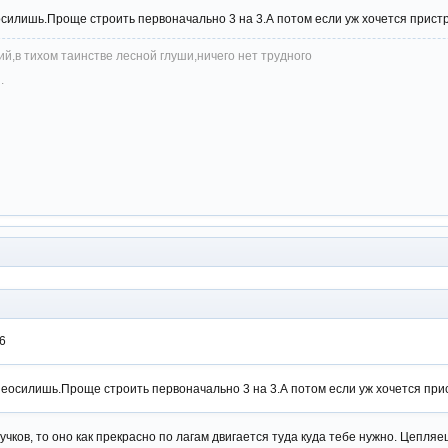
осилишь.Проще строить первоначально 3 на 3.А потом если уж хочется прист
й,в тихом таинстве лесной глуши,ничего нет трудного
.
6
неосилишь.Проще строить первоначально 3 на 3.А потом если уж хочется при
сучков, то оно как прекрасно по лагам двигается туда куда тебе нужно. Цепляе