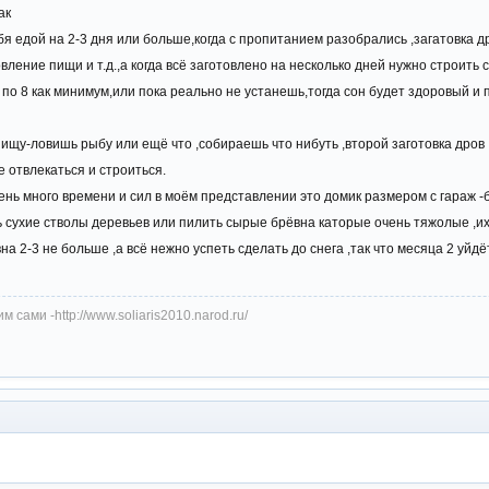
ак
 едой на 2-3 дня или больше,когда с пропитанием разобрались ,загатовка др
вление пищи и т.д.,а когда всё заготовлено на несколько дней нужно строить с
 по 8 как минимум,или пока реально не устанешь,тогда сон будет здоровый и
щу-ловишь рыбу или ещё что ,собираешь что нибуть ,второй заготовка дров ,
е отвлекаться и строиться.
ень много времени и сил в моём представлении это домик размером с гараж -
ь сухие стволы деревьев или пилить сырые брёвна каторые очень тяжолые ,их 
а 2-3 не больше ,а всё нежно успеть сделать до снега ,так что месяца 2 уйдё
 сами -http://www.soliaris2010.narod.ru/