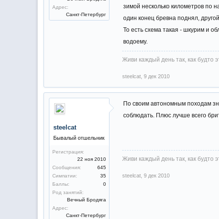
зимой несколько километров по на
Адрес:
Санкт-Петербург
один конец бревна поднял, друго
То есть схема такая - шкурим и о
водоему.
Живи каждый день так, как будто 
steelcat
,
9 дек 2010
По своим автономным походам зна
соблюдать. Плюс лучше всего бри
steelcat
Бывалый отшельник
Регистрация:
Живи каждый день так, как будто 
22 ноя 2010
Сообщения:
645
steelcat
,
9 дек 2010
Симпатии:
35
Баллы:
0
Род занятий:
Вечный Бродяга
Адрес:
Санкт-Петербург