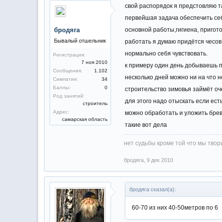
свой распорядок я предстовляю т
первейшая задача обеспечить себя
бродяга
основной работы,гигиена, пригото
Бывалый отшельник
работать я думаю придётся чесов
нормально себя чувствовать.
Регистрация:
7 ноя 2010
к примеру один день добываешь пи
Сообщения:
1.102
несколько дней можно ни на что н
Симпатии:
34
Баллы:
0
строительство зимовья займёт оч
Род занятий:
для этого надо отыскать если ест
строитель
Адрес:
можно обработать и уложить бревн
самарская область
такие вот дела
нет судьбы кроме той что мы творим
бродяга
,
9 дек 2010
бродяга сказал(а):
60-70 из них 40-50метров по 6