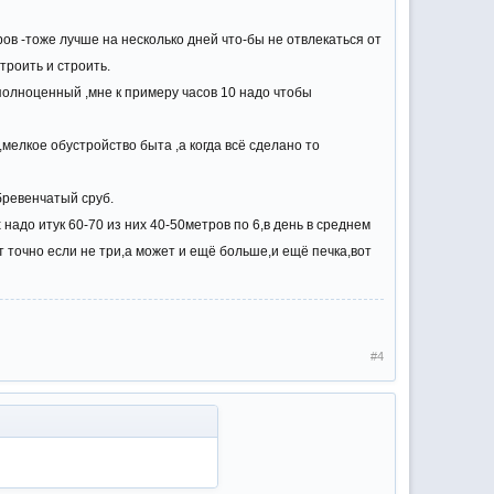
ов -тоже лучше на несколько дней что-бы не отвлекаться от
троить и строить.
 полноценный ,мне к примеру часов 10 надо чтобы
мелкое обустройство быта ,а когда всё сделано то
бревенчатый сруб.
надо итук 60-70 из них 40-50метров по 6,в день в среднем
т точно если не три,а может и ещё больше,и ещё печка,вот
#4