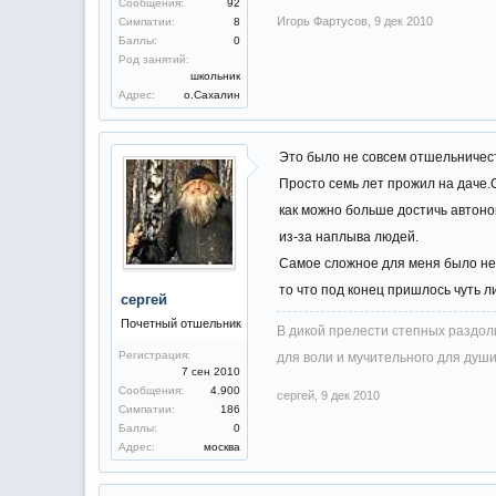
Сообщения:
92
Игорь Фартусов
,
9 дек 2010
Симпатии:
8
Баллы:
0
Род занятий:
школьник
Адрес:
о.Сахалин
Это было не совсем отшельничес
Просто семь лет прожил на даче.
как можно больше достичь автон
из-за наплыва людей.
Самое сложное для меня было не 
то что под конец пришлось чуть ли
сергей
Почетный отшельник
В дикой прелести степных раздоли
Регистрация:
для воли и мучительного для души
7 сен 2010
Сообщения:
4.900
сергей
,
9 дек 2010
Симпатии:
186
Баллы:
0
Адрес:
москва