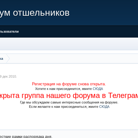
ум отшельников
льзователи
ка
9 дек 2010
.
Регистрация на форуме снова открыта.
Хотите к нам присоединится, жмите
СЮДА
крыта группа нашего форума в Телегра
Где мы обсуждаем самые интересные сообщения на форуме.
Если желаете к нам присоединиться, жмите
СЮДА
есткие рамки распорядка дня.