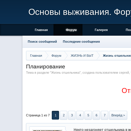
Основы выживания. Фор
Главная
Форум
Галерея
По
Поиск сообщений
Последние сообщения
Главная
Форум
ЖИЗНЬ И БЫТ
Жизнь отшельни
Планирование
Тема в разделе "
Жизнь отшельника
", создана пользователем
сергей
,
От
Страница 1 из 7
1
2
3
4
5
6
7
Вперёд >
Некто незагоняет отшельника в ж