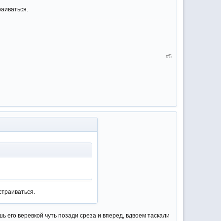
раиваться.
#5
страиваться.
шь его веревкой чуть позади среза и вперед, вдвоем таскали