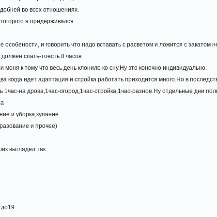
добней во всех отношениях.
отогорого я придерживался.
е особености, и говорить что надо вставать с расветом и ложится с закатом 
 должен спать-тоесть 8 часов
 меня к тому что весь день клонило ко сну.Ну это конечно индивидуально.
а когда идет адаптация и стройка работать приходится много.Но в последстви
ь 1час-на дрова,1час-огород,1час-стройка,1час-разное.Ну отдельные дни по
са
ние и уборка,купание.
разование и прочее)
ик выглядел так.
 до19