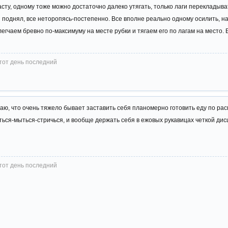
сту, одному тоже можно достаточно далеко утягать, только лаги перекладыва
й поднял, все неторопясь-постепенно. Все вполне реально одному осилить, н
блегчаем бревно по-максимуму на месте рубки и тягаем его по лагам на место
этот день последний
ю, что очень тяжело бывает заставить себя планомерно готовить еду по рас
ться-мыться-стричься, и вообще держать себя в ежовых рукавицах четкой дис
этот день последний