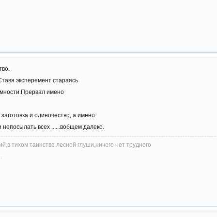
тво.
Ставя эксперемент стараясь
омности.Прервал имено
заготовка и одиночество, а имено
 непосылать всех ......вобщем далеко.
й,в тихом таинстве лесной глуши,ничего нет трудного
.