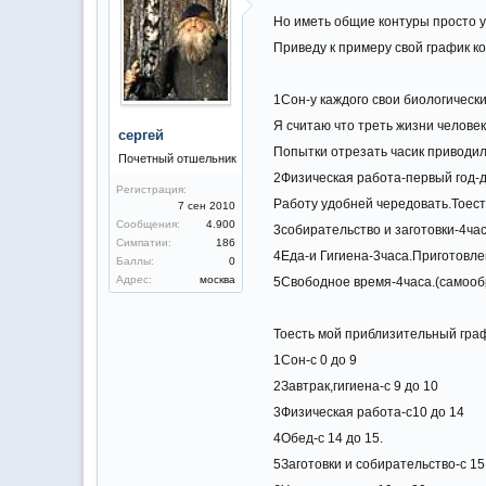
Но иметь общие контуры просто у
Приведу к примеру свой график к
1Сон-у каждого свои биологически
Я считаю что треть жизни человек
сергей
Попытки отрезать часик приводили
Почетный отшельник
2Физическая работа-первый год-дв
Регистрация:
Работу удобней чередовать.Тоест
7 сен 2010
Сообщения:
4.900
3собирательство и заготовки-4ча
Симпатии:
186
4Еда-и Гигиена-3часа.Приготовле
Баллы:
0
Адрес:
москва
5Свободное время-4часа.(самооб
Тоесть мой приблизительный граф
1Сон-с 0 до 9
2Завтрак,гигиена-с 9 до 10
3Физическая работа-с10 до 14
4Обед-с 14 до 15.
5Заготовки и собирательство-с 15