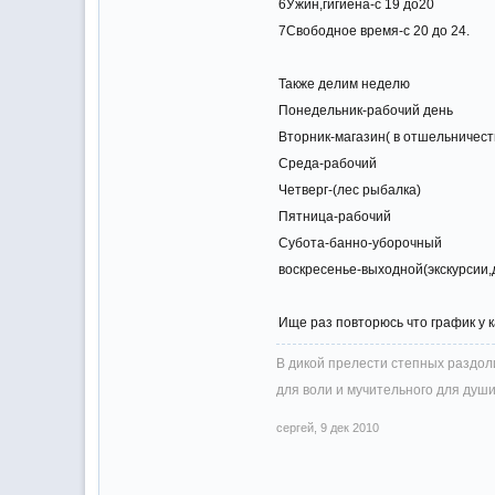
6Ужин,гигиена-с 19 до20
7Свободное время-с 20 до 24.
Также делим неделю
Понедельник-рабочий день
Вторник-магазин( в отшельничест
Среда-рабочий
Четверг-(лес рыбалка)
Пятница-рабочий
Субота-банно-уборочный
воскресенье-выходной(экскурсии
Ище раз повторюсь что график у 
В дикой прелести степных раздоли
для воли и мучительного для души
сергей
,
9 дек 2010