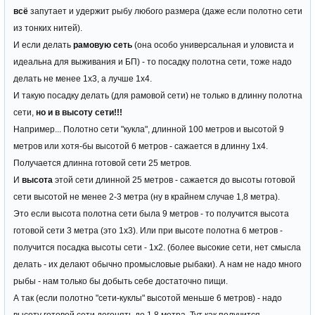
всё
запутает и удержит рыбу любого размера (даже если полотно сети
из тонких нитей).
И если делать
рамовую сеть
(она особо универсальная и уловиста и
идеальна для выживания и БП) - то посадку полотна сети, тоже надо
делать не менее 1х3, а лучше 1х4.
И такую посадку делать (для рамовой сети) не только в длинну полотна
сети,
но
и в высоту сети!!!
Например... Полотно сети "кукла", длинной 100 метров и высотой 9
метров или хотя-бы высотой 6 метров - сажается в длинну 1х4.
Получается длинна готовой сети 25 метров.
И
высота
этой сети длинной 25 метров - сажается до высоты готовой
сети высотой не менее 2-3 метра (ну в крайнем случае 1,8 метра).
Это если высота полотна сети была 9 метров - то получится высота
готовой сети 3 метра (это 1х3). Или при высоте полотна 6 метров -
получится посадка высоты сети - 1х2. (более высокие сети, нет смысла
делать - их делают обычно промысловые рыбаки). А нам не надо много
рыбы - нам только бы добыть себе достаточно пищи.
А так (если полотно "сети-куклы" высотой меньше 6 метров) - надо