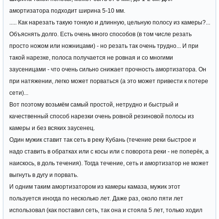
амортизатора подходит ширина 5-10 мм.
..... Как нарезать такую тонкую и длинную, цельную полосу из камеры?...
Объяснять долго. Есть очень много способов (в том числе резать
просто ножом или ножницами) - но резать так очень трудно... И при
такой нарезке, полоса получается не ровная и со многими
заусеницами - что очень сильно снижает прочность амортизатора. Он
при натяжении, легко может порваться (а это может привести к потере
сети)...
Вот поэтому возьмём самый простой, нетрудно и быстрый и
качественный способ нарезки очень ровной резиновой полосы из
камеры и без всяких заусенец.
Один мужик ставит так сеть в реку Кубань (течение реки быстрое и
надо ставить в обратках или с косы или с поворота реки - не поперёк, а
наискось, в доль течения). Тогда течение, сеть и амортизатор не может
выгнуть в дугу и порвать.
И одним таким амортизатором из камеры камаза, мужик этот
пользуется иногда по несколько лет. Даже раз, около пяти лет
использовал (как поставил сеть, так она и стояла 5 лет, только ходил