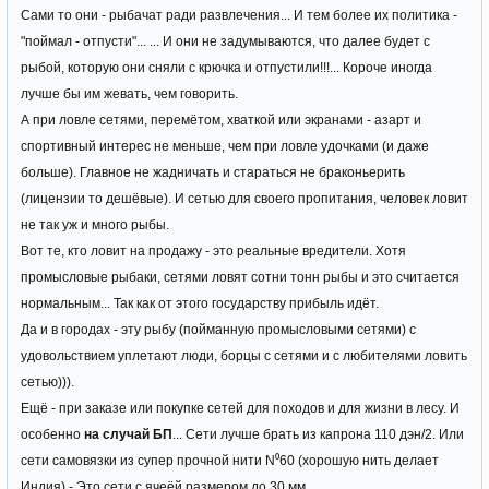
Сами то они - рыбачат ради развлечения... И тем более их политика -
"поймал - отпусти"... ... И они не задумываются, что далее будет с
рыбой, которую они сняли с крючка и отпустили!!!... Короче иногда
лучше бы им жевать, чем говорить.
А при ловле сетями, перемётом, хваткой или экранами - азарт и
спортивный интерес не меньше, чем при ловле удочками (и даже
больше). Главное не жадничать и стараться не браконьерить
(лицензии то дешёвые). И сетью для своего пропитания, человек ловит
не так уж и много рыбы.
Вот те, кто ловит на продажу - это реальные вредители. Хотя
промысловые рыбаки, сетями ловят сотни тонн рыбы и это считается
нормальным... Так как от этого государству прибыль идёт.
Да и в городах - эту рыбу (пойманную промысловыми сетями) с
удовольствием уплетают люди, борцы с сетями и с любителями ловить
сетью))).
Ещё - при заказе или покупке сетей для походов и для жизни в лесу. И
особенно
на случай БП
... Сети лучше брать из капрона 110 дэн/2. Или
сети самовязки из супер прочной нити N⁰60 (хорошую нить делает
Индия) - Это сети с ячеёй размером до 30 мм.