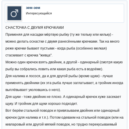
зем-зем
Интересующийся
СНАСТОЧКА С ДВУМЯ КРЮЧКАМИ
Применяя для насадки мёртвую рыбку (ту же тюльку или кильку) -
можно делать оснастки с двумя ранесёнными крючками. Так на много
реже крючки бывают пустыми - когда рыба (особенно мелкая)
стаскивает с крючка "живца".
Можно один крючок взять двойник, а другой - одинарный (смотря какую
рыбу вы собрались ловить или какая рыба есть в водоёме).
Для налима и лосося, да и для другой рыбы (кроме щуки) - лучше
применять двойники (их эта рыба лучше заглатывает, а тройник иногда
выплёвывает уколовшись о него).
Для щуки - тоже двойник не плохо. А одинарный крючок хуже засекает
щуку. И тройник для щуки хорошо подходит.
Вот берём стальной поводок и привязываем двойник или одинарный
крючок (для налима и т.п.). Потом одеваем на стальной поводок (или на
кевларовый или другой мягкий поводок, но трудно перекусываемый