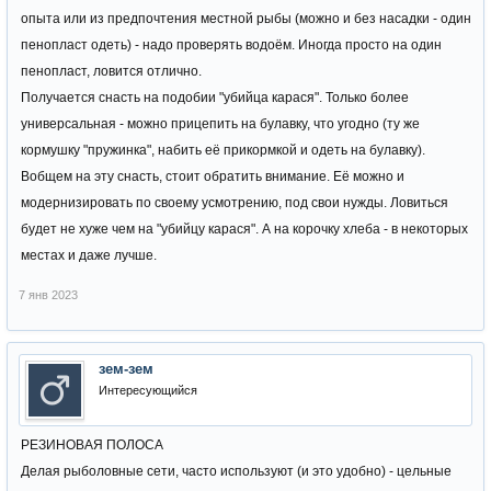
опыта или из предпочтения местной рыбы (можно и без насадки - один
пенопласт одеть) - надо проверять водоём. Иногда просто на один
пенопласт, ловится отлично.
Получается снасть на подобии "убийца карася". Только более
универсальная - можно прицепить на булавку, что угодно (ту же
кормушку "пружинка", набить её прикормкой и одеть на булавку).
Вобщем на эту снасть, стоит обратить внимание. Её можно и
модернизировать по своему усмотрению, под свои нужды. Ловиться
будет не хуже чем на "убийцу карася". А на корочку хлеба - в некоторых
местах и даже лучше.
7 янв 2023
зем-зем
Интересующийся
РЕЗИНОВАЯ ПОЛОСА
Делая рыболовные сети, часто используют (и это удобно) - цельные