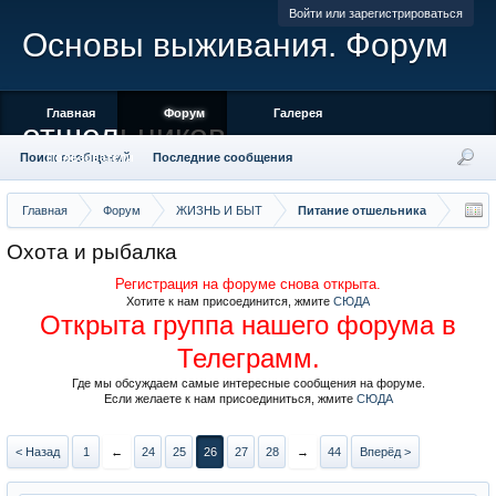
Войти или зарегистрироваться
Основы выживания. Форум
Главная
Форум
Галерея
отшельников
Поиск сообщений
Пользователи
Последние сообщения
Главная
Форум
ЖИЗНЬ И БЫТ
Питание отшельника
Охота и рыбалка
Регистрация на форуме снова открыта.
Хотите к нам присоединится, жмите
СЮДА
Открыта группа нашего форума в
Телеграмм.
Где мы обсуждаем самые интересные сообщения на форуме.
Если желаете к нам присоединиться, жмите
СЮДА
< Назад
1
←
24
25
26
27
28
→
44
Вперёд >