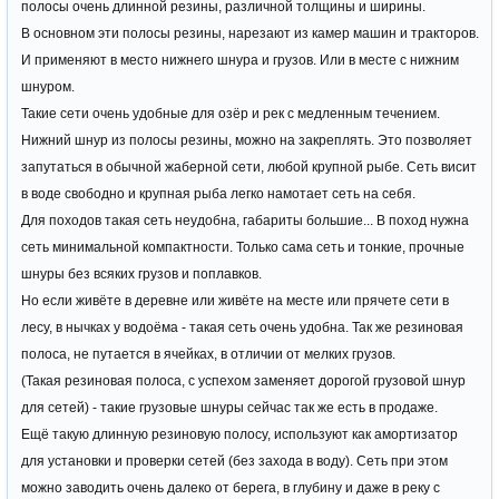
полосы очень длинной резины, различной толщины и ширины.
В основном эти полосы резины, нарезают из камер машин и тракторов.
И применяют в место нижнего шнура и грузов. Или в месте с нижним
шнуром.
Такие сети очень удобные для озёр и рек с медленным течением.
Нижний шнур из полосы резины, можно на закреплять. Это позволяет
запутаться в обычной жаберной сети, любой крупной рыбе. Сеть висит
в воде свободно и крупная рыба легко намотает сеть на себя.
Для походов такая сеть неудобна, габариты большие... В поход нужна
сеть минимальной компактности. Только сама сеть и тонкие, прочные
шнуры без всяких грузов и поплавков.
Но если живёте в деревне или живёте на месте или прячете сети в
лесу, в нычках у водоёма - такая сеть очень удобна. Так же резиновая
полоса, не путается в ячейках, в отличии от мелких грузов.
(Такая резиновая полоса, с успехом заменяет дорогой грузовой шнур
для сетей) - такие грузовые шнуры сейчас так же есть в продаже.
Ещё такую длинную резиновую полосу, используют как амортизатор
для установки и проверки сетей (без захода в воду). Сеть при этом
можно заводить очень далеко от берега, в глубину и даже в реку с