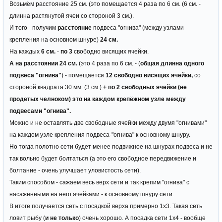
Возьмём расстояние 25 см. (это помещается 4 раза по 6 см. (6 см. -
длинна растянутой ячеи со стороной 3 см.).
И того - получим
расстояние
подвеса "огнива" (между узлами
крепления на основном шнуре)
24 см.
На каждых
6 см.
-
по 3
свободно висящих ячейки.
А на расстоянии 24 см.
(это 4 раза по 6 см. - (
общая длинна одного
подвеса "огнива"
) - помещается
12 свободно висящих ячейки,
со
стороной квадрата 30 мм. (3 см.)
+ по 2 свободных ячейки (не
продетых челноком) это на каждом крепёжном узле между
подвесами "огнива".
Можно и не оставлять две свободные ячейки между двумя "огнивами"
на каждом узле крепления подвеса-"огнива" к основному шнуру.
Но тогда полотно сети будет менее подвижное на шнурах подвеса и не
так вольно будет болтаться (а это его свободное передвижение и
болтание - очень улучшает уловистость сети).
Таким способом - сажаем весь верх сети и так крепим "огнива" с
насаженными на него ячейками - к основному шнуру сети.
В итоге получается сеть с посадкой верха примерно 1х3. Такая сеть
ловит рыбу (
и не только
) очень хорошо. А посадка сети 1х4 - вообще