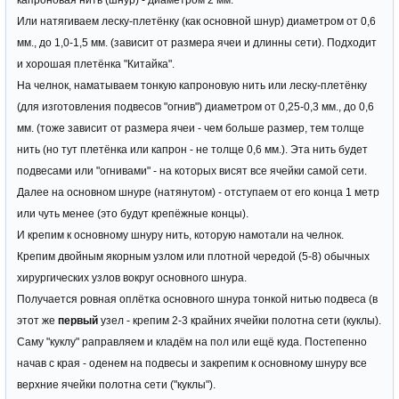
капроновая нить (шнур) - диаметром 2 мм.
Или натягиваем леску-плетёнку (как основной шнур) диаметром от 0,6
мм., до 1,0-1,5 мм. (зависит от размера ячеи и длинны сети). Подходит
и хорошая плетёнка "Китайка".
На челнок, наматываем тонкую капроновую нить или леску-плетёнку
(для изготовления подвесов "огнив") диаметром от 0,25-0,3 мм., до 0,6
мм. (тоже зависит от размера ячеи - чем больше размер, тем толще
нить (но тут плетёнка или капрон - не толще 0,6 мм.). Эта нить будет
подвесами или "огнивами" - на которых висят все ячейки самой сети.
Далее на основном шнуре (натянутом) - отступаем от его конца 1 метр
или чуть менее (это будут крепёжные концы).
И крепим к основному шнуру нить, которую намотали на челнок.
Крепим двойным якорным узлом или плотной чередой (5-8) обычных
хирургических узлов вокруг основного шнура.
Получается ровная оплётка основного шнура тонкой нитью подвеса (в
этот же
первый
узел - крепим 2-3 крайних ячейки полотна сети (куклы).
Саму "куклу" раправляем и кладём на пол или ещё куда. Постепенно
начав с края - оденем на подвесы и закрепим к основному шнуру все
верхние ячейки полотна сети ("куклы").