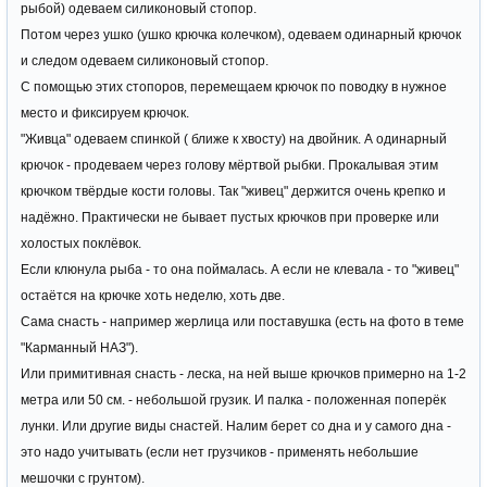
рыбой) одеваем силиконовый стопор.
Потом через ушко (ушко крючка колечком), одеваем одинарный крючок
и следом одеваем силиконовый стопор.
С помощью этих стопоров, перемещаем крючок по поводку в нужное
место и фиксируем крючок.
"Живца" одеваем спинкой ( ближе к хвосту) на двойник. А одинарный
крючок - продеваем через голову мёртвой рыбки. Прокалывая этим
крючком твёрдые кости головы. Так "живец" держится очень крепко и
надёжно. Практически не бывает пустых крючков при проверке или
холостых поклёвок.
Если клюнула рыба - то она поймалась. А если не клевала - то "живец"
остаётся на крючке хоть неделю, хоть две.
Сама снасть - например жерлица или поставушка (есть на фото в теме
"Карманный НАЗ").
Или примитивная снасть - леска, на ней выше крючков примерно на 1-2
метра или 50 см. - небольшой грузик. И палка - положенная поперёк
лунки. Или другие виды снастей. Налим берет со дна и у самого дна -
это надо учитывать (если нет грузчиков - применять небольшие
мешочки с грунтом).