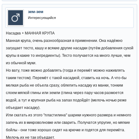
зем-зем
Интересующийся
Насадка + МАННАЯ КРУПА
Манная крупа, очень разнообразная в применении. Она надёжно
загущает тесто, кашу и всякие другие насадки (путём добавления сухой
крупы в какие то ингредиенты). Тесто получается на много лучше, чем
из обычной муки.
Но вату, тоже можно добавлять (тогда и перемёт можно наживлять
таким тестом). Перемёт с такой насадкой, ставить на ночь. А что-бы
мелкая рыба не объела сразу, облепить насадку из манки, тонким
слоем мягкой глины или земли (глина через пару часов размоется
водой, а тут и крупная рыба на запах подойдёт (мелочь ночью реже
объедает насадку).
Или скатать из этого "пластилина" шарики нужного размера и немного
запечь их в микроволновке или сварить. Получатся упругие, но мягкие
бойлы - они тоже хорошо сидят на крючке и годятся для перемёта.
Мелочь их не так объедает.