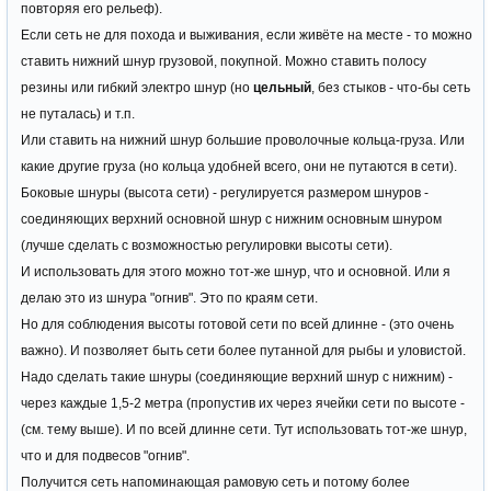
повторяя его рельеф).
Если сеть не для похода и выживания, если живёте на месте - то можно
ставить нижний шнур грузовой, покупной. Можно ставить полосу
резины или гибкий электро шнур (но
цельный
, без стыков - что-бы сеть
не путалась) и т.п.
Или ставить на нижний шнур большие проволочные кольца-груза. Или
какие другие груза (но кольца удобней всего, они не путаются в сети).
Боковые шнуры (высота сети) - регулируется размером шнуров -
соединяющих верхний основной шнур с нижним основным шнуром
(лучше сделать с возможностью регулировки высоты сети).
И использовать для этого можно тот-же шнур, что и основной. Или я
делаю это из шнура "огнив". Это по краям сети.
Но для соблюдения высоты готовой сети по всей длинне - (это очень
важно). И позволяет быть сети более путанной для рыбы и уловистой.
Надо сделать такие шнуры (соединяющие верхний шнур с нижним) -
через каждые 1,5-2 метра (пропустив их через ячейки сети по высоте -
(см. тему выше). И по всей длинне сети. Тут использовать тот-же шнур,
что и для подвесов "огнив".
Получится сеть напоминающая рамовую сеть и потому более