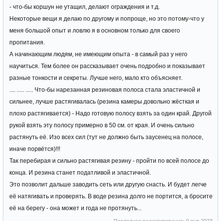
- что-бы коршун не утащил, делают ограждения и т.д.
Некоторые вещи я делаю по другому и попроще, но это потому-что у
меня большой опыт и ловлю я в основном только для своего
пропитания.
А начинающим людям, не имеющим опыта - в самый раз у него
научиться. Тем более он рассказывает очень подробно и показывает
разные тонкости и секреты. Лучше него, мало кто объясняет.
.... ..... ..... Что-бы нарезанная резиновая полоса стала эластичной и
сильнее, лучше растягивалась (резина камеры довольно жёсткая и
плохо растягивается) - Надо готовую полосу взять за один край. Другой
рукой взять эту полосу примерно в 50 см. от края. И очень сильно
растянуть её. Изо всех сил (тут не должно быть заусенец на полосе,
иначе порвётся)!!!
Так перебирая и сильно растягивая резину - пройти по всей полосе до
конца. И резина станет податливой и эластичной.
Это позволит дальше заводить сеть или другую снасть. И будет легче
её натягивать и проверять. В воде резина долго не портится, а бросите
её на берегу - она может и года не протянуть...