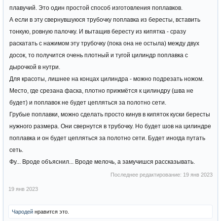
плавучий. Это один простой способ изготовления поплавков.
А если в эту свернувшуюся трубочку поплавка из бересты, вставить
тонкую, ровную палочку. И вытащив бересту из кипятка - сразу
раскатать с нажимом эту трубочку (пока она не остыла) между двух
досок, то получится очень плотный и тугой цилиндр поплавка с
дырочкой в нутри.
Для красоты, лишнее на концах цилиндра - можно подрезать ножом.
Место, где срезана фаска, плотно прижмётся к цилиндру (шва не
будет) и поплавок не будет цепляться за полотно сети.
Грубые поплавки, можно сделать просто кинув в кипяток куски бересты
нужного размера. Они свернутся в трубочку. Но будет шов на цилиндре
поплавка и он будет цепляться за полотно сети. Будет иногда путать
сеть.
Фу... Вроде объяснил... Вроде мелочь, а замучишся рассказывать.
Последнее редактирование:
19 янв 2023
19 янв 2023
Чародей
нравится это.