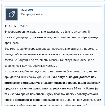
зем-зем
Интересующийся
ФЛЮР БЕЗ УЗЛА
Флюорокарбон не желательно завязывать обычными узлами!!!
На не подходящих
для него
узлах, он сильно теряет свою разрывную
прочность...
Все места, где флюорокарбоновая леска сильно стянута и пережата
между собой или имеет
свои
затяжные кольца, петли - эти места
всегда не надёжны по отношению к всей конструкции снасти. И по
сравнению к другим, обычным лескам...
Но флюорокарбон иногда просто не заменим (например он идеален
при длительных сроках хранения -
это актуально для долгого или
автономного отшельничества, при жизни в деревне и для экономии
средств - так купил флюр и пользуешся им хоть 30 лет и более (а
так - за это время поменяешь кучу простой лески - потому-что она
просто постареет и станет рваться)
, флюр идеален при устойчивости
к износу, к абразивному трению, к солнцу, к зубам многих рыб,