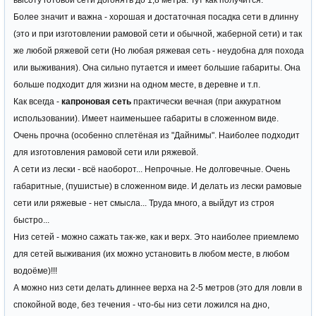
высоту готовой сети догонять до 1,8 метра. Тут как получится.
Более значит и важна - хорошая и достаточная посадка сети в длинну
(это и при изготовлении рамовой сети и обычной, жаберной сети) и так
же любой ряжевой сети (Но любая ряжевая сеть - неудобна для похода
или выживания). Она сильно путается и имеет большие габариты. Она
больше подходит для жизни на одном месте, в деревне и т.п.
Как всегда -
капроновая сеть
практически вечная (при аккуратном
использовании). Имеет наименьшее габариты в сложенном виде.
Очень прочна (особенно сплетёная из "Дайнимы". Наиболее подходит
для изготовления рамовой сети или ряжевой.
А сети из лески - всё наоборот... Непрочные. Не долговечные. Очень
габаритные, (пушистые) в сложенном виде. И делать из лески рамовые
сети или ряжевые - нет смысла... Труда много, а выйдут из строя
быстро...
Низ сетей - можно сажать так-же, как и верх. Это наиболее приемлемо
для сетей выживания (их можно установить в любом месте, в любом
водоёме)!!!
А можно низ сети делать длиннее верха на 2-5 метров (это для ловли в
спокойной воде, без течения - что-бы низ сети ложился на дно,