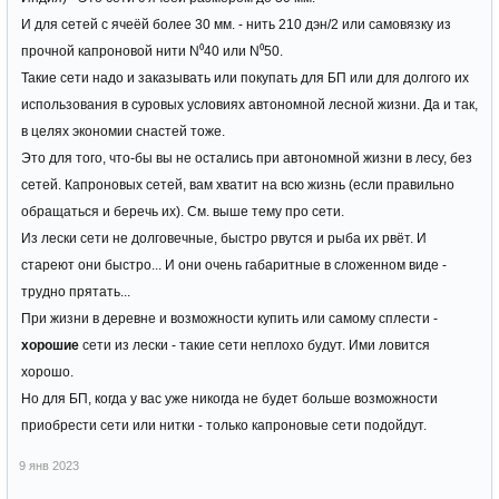
И для сетей с ячеёй более 30 мм. - нить 210 дэн/2 или самовязку из
прочной капроновой нити N⁰40 или N⁰50.
Такие сети надо и заказывать или покупать для БП или для долгого их
использования в суровых условиях автономной лесной жизни. Да и так,
в целях экономии снастей тоже.
Это для того, что-бы вы не остались при автономной жизни в лесу, без
сетей. Капроновых сетей, вам хватит на всю жизнь (если правильно
обращаться и беречь их). См. выше тему про сети.
Из лески сети не долговечные, быстро рвутся и рыба их рвёт. И
стареют они быстро... И они очень габаритные в сложенном виде -
трудно прятать...
При жизни в деревне и возможности купить или самому сплести -
хорошие
сети из лески - такие сети неплохо будут. Ими ловится
хорошо.
Но для БП, когда у вас уже никогда не будет больше возможности
приобрести сети или нитки - только капроновые сети подойдут.
9 янв 2023