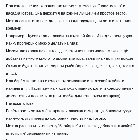
При изготовлении -хорошенько месим эту смесь до "пластилина" и
насадка готова. Она держится на крючке лучше, чем простое тесто.
Можно ловить (эта насадка, в основном подходит для лета или тёплого
времени).
Например... Кусок халвы плавим на водяной бане. И подсыпаем сухую
манку пропорцию можно делать на глаз).
Месим пока халва не остыла, до состояния пластилина. Можно ещё
добавить немного какого то ароматизатора, ванилина - но и так пойдёт.
Отлично будет ловиться мирная рыба (карась, лещ, сазан, карп, плотва
и т.д.).
Или берём несколько свежих ягод земляники или лесной клубники,
малины и т.п. Насыпаем на ягоды сухую манную крупу и хорошо мнём -
до состояния пластилина (при необходимости подсыпая крупу).
Насадка готова.
Берём горсть мотыля (это красная личинка комара) - добавляем сухую
манную крупу и мнём до состояния пластилина. Готово.
Можно расплавить конфетку "барбарис" и т.п. и это добавлять в любой "
пластилин" замешанный из манки.