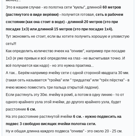
менее)...
Это в нашем случае - из полотна сети "куклы", длинной
60 метров
(растянутого в виде верёвки) -
получится готовая,
сеть в рабочем
состоянии (как она стоит в воде) - длинной 20 метров (это при
посадке 1х3) или длинной 15 метров (это при посадке 1х4).
Тут экономить не стоит, если вы хотите получить хорошую и уловистую
сеть!!!
Как определить количество ячеек на "огниве", например при посадке
1х3 (я уже привык и всё определяю на глаз - не высчитывая точно. И
всё получается как надо) - но это нужна практика...
А так... Берём например ячейку сети с одной стороной квадрата 30 мм.
(такая сеть называется "тройка" или " тридцатка" или "трёх пёрстка" - в
ячею можно поместить три пальца открытой ладони).
Если растянуть эту 30ю. ячейку в ромб, а потом в одну линию - то от
одного крайнего узла этой ячейки, до другого крайнего узла, будет
расстояние
6 см.
На это расстояние растянутой ячейки
6 см. - нужно подвесить на
подвес 3 свободно висящих ячейки полотна сети.
Ну и общая длинна каждого подвеса "огнива" - это около 20 - 25 см.