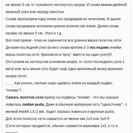
не менее 5 см. от основного натянутого шнура. И снова вяжем двойной
якорный узел или череду простых.
Снова пропускаем пару ячеек (не продеваем их челноком). И далее
снова продеваем челноком нужное количество ячеек. Далее снова
провис не менее 5 см., Узел и т.д.
Всё повторяем - пока не закончится вся длинна верха полотна сети.
Делаем последний узел (в него снова крепим 2-3
последних
ячейки
верха полотна сети. Крепим их в "кучу", вместе на один узел)!!!
Отступаем на натянутом основном шнуре, от этого последнего узла 1
метр или чуть менее (это будет ещё один крепёжный конец верхнего
шнура сети).
..... ... Как узнать, сколько надо одевать ячеек на каждый подвес
"огнива"?...
Сажать полотно сети
(куклу) на подвесы "огнива" - что-бы хорошо
ловилась
любая рыба.
Даже в обычную жаберную сеть "одностенку" - с
мелкой ячеёй 1,5-2 мм., будет хорошо ловиться и крупная рыба.
Для этого полотно сети сажается не менее как 1х3 или 1х4 !!!
(Сети которые продаются, обычно сажаются максимум 1х2, а то и