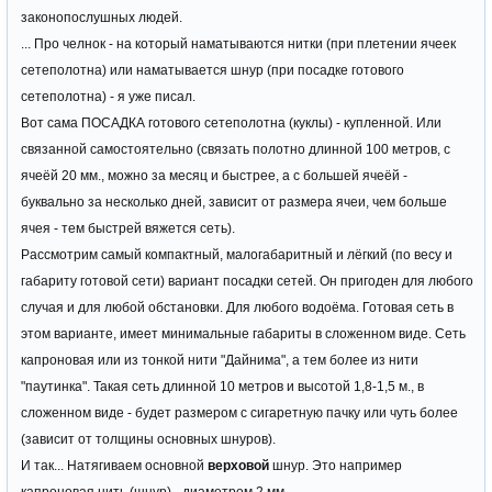
законопослушных людей.
... Про челнок - на который наматываются нитки (при плетении ячеек
сетеполотна) или наматывается шнур (при посадке готового
сетеполотна) - я уже писал.
Вот сама ПОСАДКА готового сетеполотна (куклы) - купленной. Или
связанной самостоятельно (связать полотно длинной 100 метров, с
ячеёй 20 мм., можно за месяц и быстрее, а с большей ячеёй -
буквально за несколько дней, зависит от размера ячеи, чем больше
ячея - тем быстрей вяжется сеть).
Рассмотрим самый компактный, малогабаритный и лёгкий (по весу и
габариту готовой сети) вариант посадки сетей. Он пригоден для любого
случая и для любой обстановки. Для любого водоёма. Готовая сеть в
этом варианте, имеет минимальные габариты в сложенном виде. Сеть
капроновая или из тонкой нити "Дайнима", а тем более из нити
"паутинка". Такая сеть длинной 10 метров и высотой 1,8-1,5 м., в
сложенном виде - будет размером с сигаретную пачку или чуть более
(зависит от толщины основных шнуров).
И так... Натягиваем основной
верховой
шнур. Это например