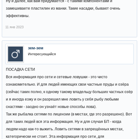
Ну и далее, как вам придумается - с такими компонентами и
замешиваете пластилин из манки. Такие насадки, бывают очень
эффективны.
11 янв 2023
зем-зем
Интересующийся
ПОСАДКА СЕТИ
Вся информация про сети и сетевые ловушки - это чисто
ознакомительно. И для людей имеющих свои частные пруды и озёра
(сейчас таких полно, к одному такому владельцу больших частных озёр
и я иногда езжу и он разрешил мне ловить у себя рыбу любыми
снастями - заодно он узнаёт новые способы лова).
Так же рыбалка сетями по лицензии (в местах, где это разрешено). Вот
для таких людей вся эта информация. Ну и для случая БП - когда
людям надо как-то выжить. Ловить сетями в запрещённых местах,
категорически не стоит. Эта информация про сети, для