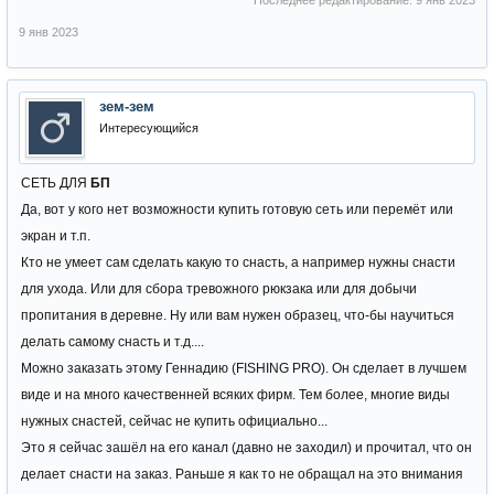
Последнее редактирование:
9 янв 2023
9 янв 2023
зем-зем
Интересующийся
СЕТЬ ДЛЯ
БП
Да, вот у кого нет возможности купить готовую сеть или перемёт или
экран и т.п.
Кто не умеет сам сделать какую то снасть, а например нужны снасти
для ухода. Или для сбора тревожного рюкзака или для добычи
пропитания в деревне. Ну или вам нужен образец, что-бы научиться
делать самому снасть и т.д....
Можно заказать этому Геннадию (FISHING PRO). Он сделает в лучшем
виде и на много качественней всяких фирм. Тем более, многие виды
нужных снастей, сейчас не купить официально...
Это я сейчас зашёл на его канал (давно не заходил) и прочитал, что он
делает снасти на заказ. Раньше я как то не обращал на это внимания