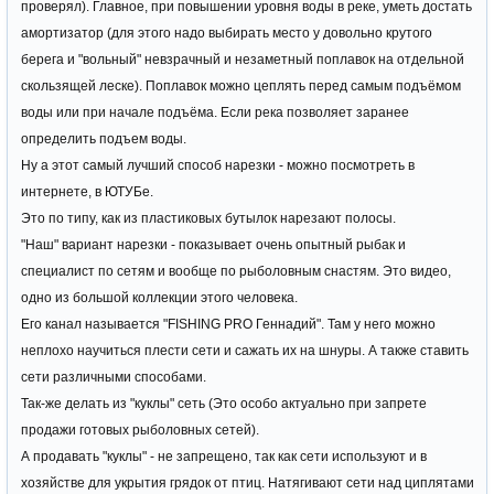
проверял). Главное, при повышении уровня воды в реке, уметь достать
амортизатор (для этого надо выбирать место у довольно крутого
берега и "вольный" невзрачный и незаметный поплавок на отдельной
скользящей леске). Поплавок можно цеплять перед самым подъёмом
воды или при начале подъёма. Если река позволяет заранее
определить подъем воды.
Ну а этот самый лучший способ нарезки - можно посмотреть в
интернете, в ЮТУБе.
Это по типу, как из пластиковых бутылок нарезают полосы.
"Наш" вариант нарезки - показывает очень опытный рыбак и
специалист по сетям и вообще по рыболовным снастям. Это видео,
одно из большой коллекции этого человека.
Его канал называется "FISHING PRO Геннадий". Там у него можно
неплохо научиться плести сети и сажать их на шнуры. А также ставить
сети различными способами.
Так-же делать из "куклы" сеть (Это особо актуально при запрете
продажи готовых рыболовных сетей).
А продавать "куклы" - не запрещено, так как сети используют и в
хозяйстве для укрытия грядок от птиц. Натягивают сети над циплятами