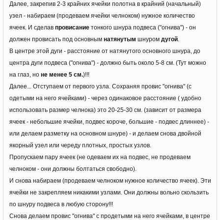
Далее, закрепив 2-3 крайних ячейки полотна в крайний (начальный)
узел - набираем (продеваем ячейки челноком) нужное количество
ячеек. И сделав
провисание
тонкого шнура подвеса ("огнива") - он
должен провисать под основным
натянутым
шнуром
дугой
.
В центре этой дуги - расстояние от натянутого основного шнура, до
центра дуги подвеса ("огнива") - должно быть около 5-8 см. (Тут можно
на глаз, но
не менее 5 см.
)!!!
Далее... Отступаем от первого узла. Сохраняя провис "огнива" (с
одетыми на него ячейками) - через одинаковое расстояние ( удобно
использовать размер челнока) это 20-25-30 см. (зависит от размера
ячеек - небольшие ячейки, подвес короче, большие - подвес длиннее) -
или делаем разметку на основном шнуре) - и делаем снова двойной
якорный узел или череду плотных, простых узлов.
Пропускаем пару ячеек (не одеваем их на подвес, не продеваем
челноком - они должны болтаться свободно).
И снова набираем (продеваем челноком нужное количество ячеек). Эти
ячейки не закрепляем никакими узлами. Они должны вольно скользить
по шнуру подвеса в любую сторону!!!
Снова делаем провис "огнива" с продетыми на него ячейками, в центре