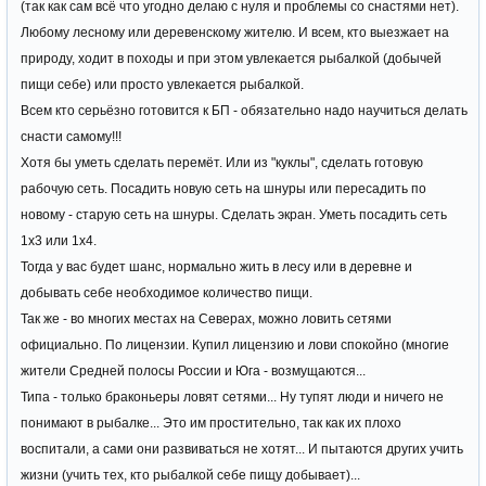
(так как сам всё что угодно делаю с нуля и проблемы со снастями нет).
Любому лесному или деревенскому жителю. И всем, кто выезжает на
природу, ходит в походы и при этом увлекается рыбалкой (добычей
пищи себе) или просто увлекается рыбалкой.
Всем кто серьёзно готовится к БП - обязательно надо научиться делать
снасти самому!!!
Хотя бы уметь сделать перемёт. Или из "куклы", сделать готовую
рабочую сеть. Посадить новую сеть на шнуры или пересадить по
новому - старую сеть на шнуры. Сделать экран. Уметь посадить сеть
1х3 или 1х4.
Тогда у вас будет шанс, нормально жить в лесу или в деревне и
добывать себе необходимое количество пищи.
Так же - во многих местах на Северах, можно ловить сетями
официально. По лицензии. Купил лицензию и лови спокойно (многие
жители Средней полосы России и Юга - возмущаются...
Типа - только браконьеры ловят сетями... Ну тупят люди и ничего не
понимают в рыбалке... Это им простительно, так как их плохо
воспитали, а сами они развиваться не хотят... И пытаются других учить
жизни (учить тех, кто рыбалкой себе пищу добывает)...