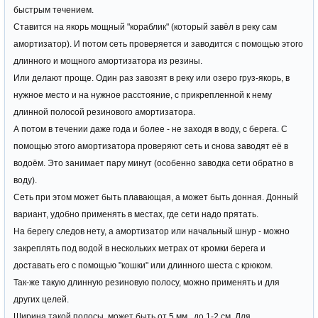
быстрым течением.
Ставится на якорь мощный "кораблик" (который завёл в реку сам
амортизатор). И потом сеть проверяется и заводится с помощью этого
длинного и мощного амортизатора из резины.
Или делают проще. Один раз завозят в реку или озеро груз-якорь, в
нужное место и на нужное расстояние, с прикрепленной к нему
длинной полосой резинового амортизатора.
А потом в течении даже года и более - не заходя в воду, с берега. С
помощью этого амортизатора проверяют сеть и снова заводят её в
водоём. Это занимает пару минут (особенно заводка сети обратно в
воду).
Сеть при этом может быть плавающая, а может быть донная. Донный
вариант, удобно применять в местах, где сети надо прятать.
На берегу следов нету, а амортизатор или начальный шнур - можно
закреплять под водой в нескольких метрах от кромки берега и
доставать его с помощью "кошки" или длинного шеста с крюком.
Так-же такую длинную резиновую полосу, можно применять и для
других целей.
Ширина такой полосы, может быть от 5 мм., до 1-2 см. Для