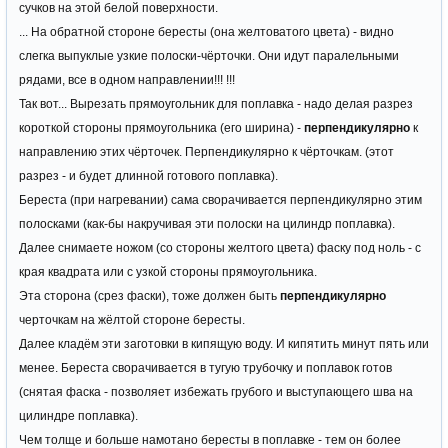
сучков на этой белой поверхности.
... На обратной стороне бересты (она желтоватого цвета) - видно
слегка выпуклые узкие полоски-чёрточки. Они идут паралельными
рядами, все в одном направлении!!! !!!
Так вот... Вырезать прямоугольник для поплавка - надо делая разрез
короткой стороны прямоугольника (его ширина) -
перпендикулярно
к
направлению этих чёрточек. Перпендикулярно к чёрточкам. (этот
разрез - и будет длинной готового поплавка).
Береста (при нагревании) сама сворачивается перпендикулярно этим
полосками (как-бы накручивая эти полоски на цилиндр поплавка).
Далее снимаете ножом (со стороны желтого цвета) фаску под ноль - с
края квадрата или с узкой стороны прямоугольника.
Эта сторона (срез фаски), тоже должен быть
перпендикулярно
черточкам на жёлтой стороне бересты.
Далее кладём эти заготовки в кипящую воду. И кипятить минут пять или
менее. Береста сворачивается в тугую трубочку и поплавок готов
(снятая фаска - позволяет избежать грубого и выступающего шва на
цилиндре поплавка).
Чем толще и больше намотано бересты в поплавке - тем он более