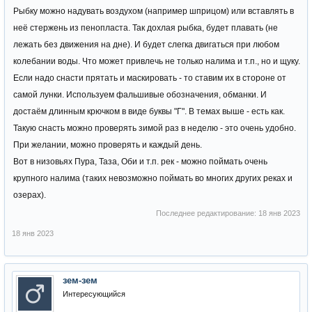
Рыбку можно надувать воздухом (например шприцом) или вставлять в
неё стержень из пенопласта. Так дохлая рыбка, будет плавать (не
лежать без движения на дне). И будет слегка двигаться при любом
колебании воды. Что может привлечь не только налима и т.п., но и щуку.
Если надо снасти прятать и маскировать - то ставим их в стороне от
самой лунки. Используем фальшивые обозначения, обманки. И
достаём длинным крючком в виде буквы "Г". В темах выше - есть как.
Такую снасть можно проверять зимой раз в неделю - это очень удобно.
При желании, можно проверять и каждый день.
Вот в низовьях Пура, Таза, Оби и т.п. рек - можно поймать очень
крупного налима (таких невозможно поймать во многих других реках и
озерах).
Последнее редактирование:
18 янв 2023
18 янв 2023
зем-зем
Интересующийся