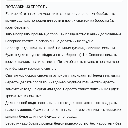
ПОПЛАВКИ ИЗ БЕРЕСТЫ
Если живёте на одном месте и в вашем регионе растут берёзы - то
можно сделать поправки для сети и других снастей из бересты (из
коры берёзы).
Такие поправки прочные, с хорошей плавучестью и очень долговечные,
наверное хватит на всю жизнь. И делать их не трудно.
Бересту надо снимать весной. Большим куском (особенно, если вы
будете делать туески, вёдра и т.п. из бересты). На Северах снимать
кору до начальных чисел июня. Потом её снять трудно и невозможно
или большим куском не снять...
Снятую кору, сразу свернуть рулоном и так хранить. Перед тем, как из
бересты делать поплавки - надо необходимое количество бересты
замочить в воде на сутки или двое. Береста станет мягкой и не будет
трескаться и ломаться.
Далее из неё надо нарезать заготовки для поплавков - это квадраты по
размеру длинны будущего поплавка или прямоугольники, в которых их
ширина будет длинной будущего поправка.
Бересту надо брать с ровной
белой
поверхностью, без наростов и без