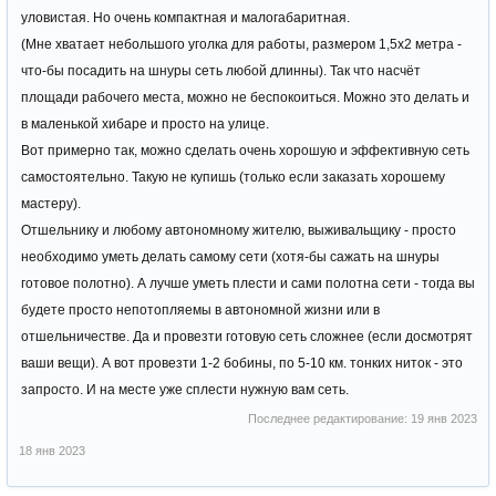
уловистая. Но очень компактная и малогабаритная.
(Мне хватает небольшого уголка для работы, размером 1,5х2 метра -
что-бы посадить на шнуры сеть любой длинны). Так что насчёт
площади рабочего места, можно не беспокоиться. Можно это делать и
в маленькой хибаре и просто на улице.
Вот примерно так, можно сделать очень хорошую и эффективную сеть
самостоятельно. Такую не купишь (только если заказать хорошему
мастеру).
Отшельнику и любому автономному жителю, выживальщику - просто
необходимо уметь делать самому сети (хотя-бы сажать на шнуры
готовое полотно). А лучше уметь плести и сами полотна сети - тогда вы
будете просто непотопляемы в автономной жизни или в
отшельничестве. Да и провезти готовую сеть сложнее (если досмотрят
ваши вещи). А вот провезти 1-2 бобины, по 5-10 км. тонких ниток - это
запросто. И на месте уже сплести нужную вам сеть.
Последнее редактирование:
19 янв 2023
18 янв 2023