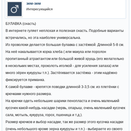
зем-зем
Интересующийся
БУЛАВКА (снасть)
В интернете гуляет неплохая и полезная снасть. Подобные варианты
встречались, но эта наиболее универсальна.
Из проволоки делается большая булавка с застёжкой. Длинной 5-8 см.
На неё накалывается корка хлеба ( или макуха или поролон
пропитанный атрактантом или большой живой хрущь (его желательно
в нескольких местах, проколоть иголкой - для усиления запаха) или
много зёрен кукурузы т.п.). Застёгивается застёжка - этим надёжно
фиксируется приманка.
К самой булавке - крепятся поводки длинной 3-3,5 см. из плетёнки с
крючками нужного размера.
На крючки одеть небольшие шарики пенопласта и очень маленький
кусочек какой-нибудь насадки (червь, опарыш, очень маленький кусочек
сала, мотыль, кукуруза, горох, пшеница и т.д.).
Размер крючков и выбор насадки, так же размер этого кусочка насадки
(очень небольшого кроме зерна кукурузы и т.п.) - выбираете из своего