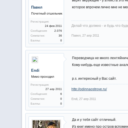
верят верующие - у атеиста это н
Павел
которое впрочем лично мне не ме
Почетный отшельник
Регистрация:
Делай что должно - и будь что буд
24 фев 2011
Сообщения:
2.076
Павел
,
27 апр 2011
Симпатии:
36
Баллы:
0
Переводчица не много лентяйнича
Кому-нибудь еще известные анало
Endi
Мимо проходил
p.s. интересный у Вас сайт.
Регистрация:
http://odinnaostrove.ru/
27 апр 2011
Сообщения:
6
Симпатии:
0
Endi
,
27 апр 2011
Баллы:
0
Да и у тебя сайт отличный.
Из книг имено про остров вспоми