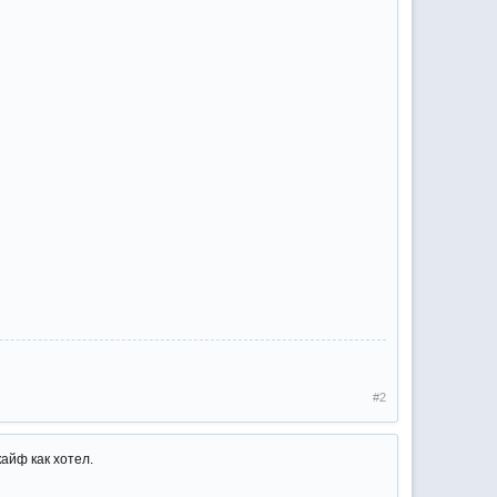
#2
айф как хотел.