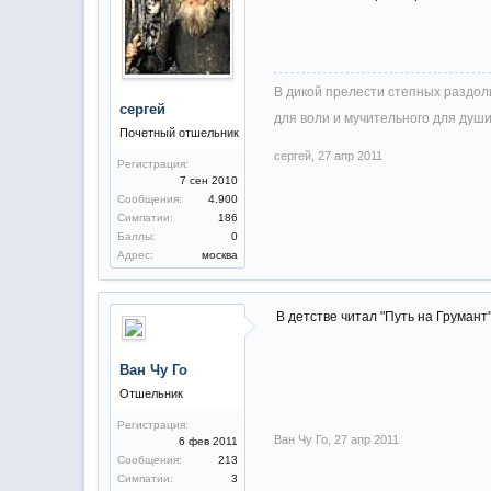
В дикой прелести степных раздоли
сергей
для воли и мучительного для души
Почетный отшельник
сергей
,
27 апр 2011
Регистрация:
7 сен 2010
Сообщения:
4.900
Симпатии:
186
Баллы:
0
Адрес:
москва
В детстве читал "Путь на Грумант
Ван Чу Го
Отшельник
Регистрация:
Ван Чу Го
,
27 апр 2011
6 фев 2011
Сообщения:
213
Симпатии:
3