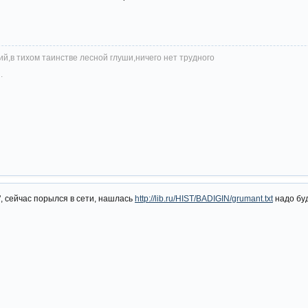
й,в тихом таинстве лесной глуши,ничего нет трудного
.
", сейчас порылся в сети, нашлась
http://lib.ru/HIST/BADIGIN/grumant.txt
надо буд