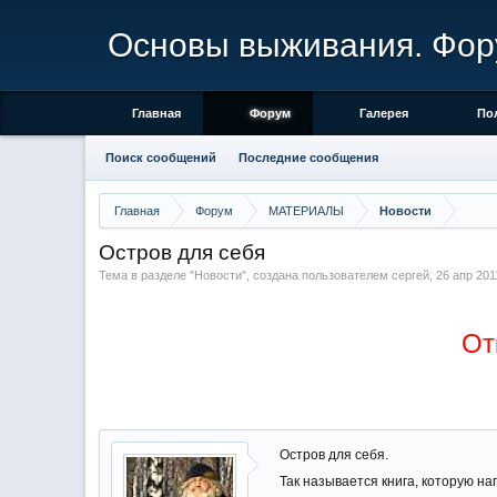
Основы выживания. Фор
Главная
Форум
Галерея
По
Поиск сообщений
Последние сообщения
Главная
Форум
МАТЕРИАЛЫ
Новости
Остров для себя
Тема в разделе "
Новости
", создана пользователем
сергей
,
26 апр 201
От
Остров для себя.
Так называется книга, которую н