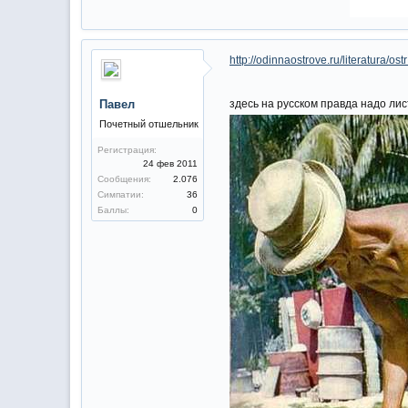
http://odinnaostrove.ru/literatura/ostr
Павел
здесь на русском правда надо ли
Почетный отшельник
Регистрация:
24 фев 2011
Сообщения:
2.076
Симпатии:
36
Баллы:
0