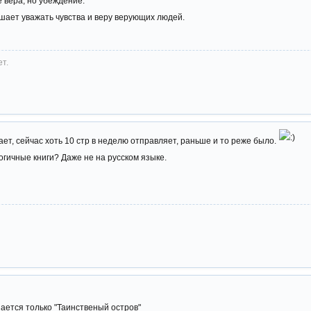
е вера, но убеждение.
шает уважать чувства и веру верующих людей.
ет.
ет, сейчас хоть 10 стр в неделю отправляет, раньше и то реже было.
гичные книги? Даже не на русском языке.
нается только "Таинственый остров"