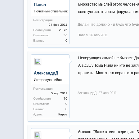
Павел
множество мыслей этого человека
Почетный отшельник
советую читать всем форумчанам
Регистрация:
Делай что должно - и будь что буд
24 фев 2011
Сообщения:
2.076
Павел
,
26 апр 2011
Симпатии:
36
Баллы:
0
Неверующих людей не бывает. Даже
А в душу Тома Нила ни кто не загл
АлександрД
прожить . Может его вера в сто р
Интересующийся
Регистрация:
АлександрД
,
27 апр 2011
5 апр 2011
Сообщения:
76
Симпатии:
9
Баллы:
0
Адрес:
Киров
бывают. "Даже атеист верит, что Б