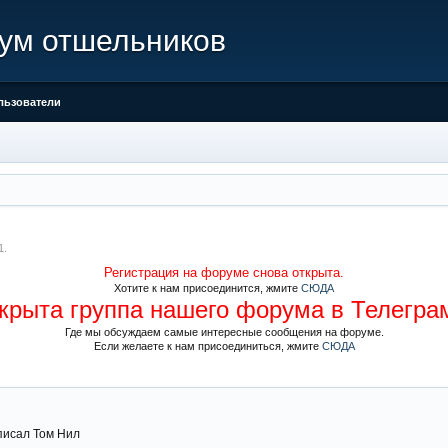
ум отшельников
льзователи
1
.
Регистрация на форуме снова открыта.
Хотите к нам присоединится, жмите
СЮДА
крыта группа нашего форума в Телегра
Где мы обсуждаем самые интересные сообщения на форуме.
Если желаете к нам присоединиться, жмите
СЮДА
аписал Том Нил