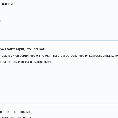
 -цитаты
ет.
 атеист верит, что Бога нет.
ядывал, и он верил, что он не один на этом острове, что рядом есть сила, кот
аз выше, чем монаха из монастыря.
ога нет" - это штамп,