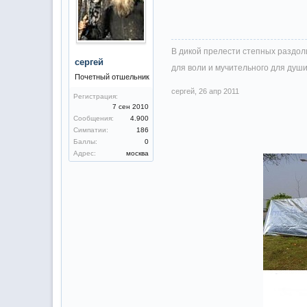
В дикой прелести степных раздоли
сергей
для воли и мучительного для души
Почетный отшельник
сергей
,
26 апр 2011
Регистрация:
7 сен 2010
Сообщения:
4.900
Симпатии:
186
Баллы:
0
Адрес:
москва