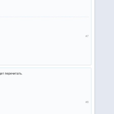
#7
ет перечитать.
#8