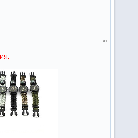
#1
ИЯ.