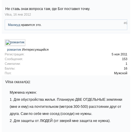
Не ставь знак вопроса там, где Бог поставил точку.
Vilsa
,
16 янв 2012
#6
Махмуд
нравится это.
романтик
Интересующийся
Регистрация:
5 ноя 2011
Сообщения:
153
Симпатии:
1
Баллы:
16
Пол:
Мужской
Vilsa сказал(а):
Мужчина нужен:
1. Для обустройства жилья. Планирую ДВЕ ОТДЕЛЬНЫЕ землянки
(мне и ему) на почтительном (метров 300-500) расстоянии друг от
друга. Сам по себе мне сосед (соседи) не нужны.
2. Для защиты от ЛЮДЕЙ (от зверей мне защита не нужна).