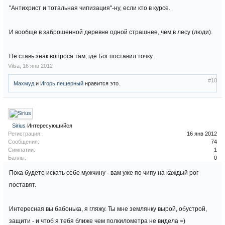
"Антихрист и тотальная чипизация"-ну, если кто в курсе.
И вообще в заброшенной деревне одной страшнее, чем в лесу (люди).
Не ставь знак вопроса там, где Бог поставил точку.
Vilsa
,
16 янв 2012
#10
Махмуд
и
Игорь пещерный
нравится это.
Sirius
Интересующийся
Регистрация:
16 янв 2012
Сообщения:
74
Симпатии:
1
Баллы:
0
Пока будете искать себе мужчину - вам уже по чипу на каждый рог
поставят.
Интересная вы бабонька, я гляжу. Ты мне землянку вырой, обустрой,
защити - и чтоб я тебя ближе чем полкилометра не видела =)