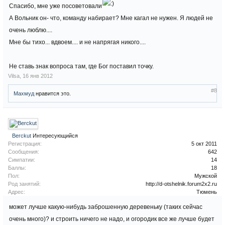
Спасибо, мне уже посоветовали
А Вольник он- что, команду набирает? Мне кагал не нужен. Я людей не
очень люблю....
Мне бы тихо... вдвоем.... и не напрягая никого....
Не ставь знак вопроса там, где Бог поставил точку.
Vilsa
,
16 янв 2012
#8
Махмуд
нравится это.
Berckut
Интересующийся
Регистрация:
5 окт 2011
Сообщения:
642
Симпатии:
14
Баллы:
18
Пол:
Мужской
Род занятий:
http://d-otshelnik.forum2x2.ru
Адрес:
Тюмень
может лучше какую-нибудь заброшенную деревеньку (таких сейчас
очень много)? и строить ничего не надо, и огородик все же лучше будет