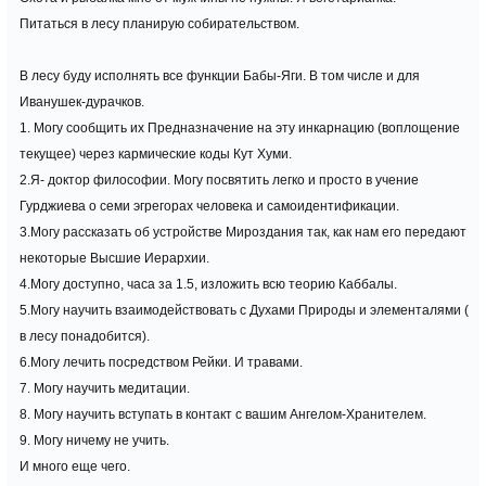
Питаться в лесу планирую собирательством.
В лесу буду исполнять все функции Бабы-Яги. В том числе и для
Иванушек-дурачков.
1. Могу сообщить их Предназначение на эту инкарнацию (воплощение
текущее) через кармические коды Кут Хуми.
2.Я- доктор философии. Могу посвятить легко и просто в учение
Гурджиева о семи эгрегорах человека и самоидентификации.
3.Могу рассказать об устройстве Мироздания так, как нам его передают
некоторые Высшие Иерархии.
4.Могу доступно, часа за 1.5, изложить всю теорию Каббалы.
5.Могу научить взаимодействовать с Духами Природы и элементалями (
в лесу понадобится).
6.Могу лечить посредством Рейки. И травами.
7. Могу научить медитации.
8. Могу научить вступать в контакт с вашим Ангелом-Хранителем.
9. Могу ничему не учить.
И много еще чего.