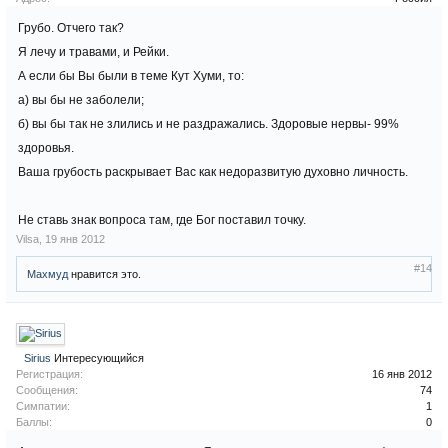
Грубо. Отчего так?
Я лечу и травами, и Рейки.
А если бы Вы были в теме Кут Хуми, то:
а) вы бы не заболели;
б) вы бы так не злились и не раздражались. Здоровые нервы- 99%
здоровья.
Ваша грубость раскрывает Вас как недоразвитую духовно личность.
Не ставь знак вопроса там, где Бог поставил точку.
Vilsa
,
19 янв 2012
#14
Махмуд
нравится это.
Sirius
Интересующийся
Регистрация:
16 янв 2012
Сообщения:
74
Симпатии:
1
Баллы:
0