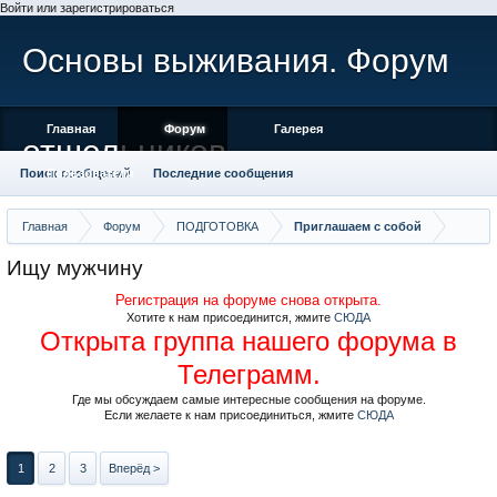
Войти или зарегистрироваться
Основы выживания. Форум
Главная
Форум
Галерея
отшельников
Поиск сообщений
Пользователи
Последние сообщения
Главная
Форум
ПОДГОТОВКА
Приглашаем с собой
Ищу мужчину
Регистрация на форуме снова открыта.
Хотите к нам присоединится, жмите
СЮДА
Открыта группа нашего форума в
Телеграмм.
Где мы обсуждаем самые интересные сообщения на форуме.
Если желаете к нам присоединиться, жмите
СЮДА
1
2
3
Вперёд >