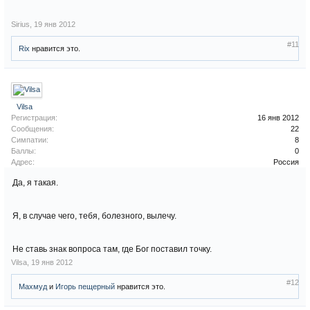
Sirius
,
19 янв 2012
#11
Rix
нравится это.
Vilsa
Регистрация:
16 янв 2012
Сообщения:
22
Симпатии:
8
Баллы:
0
Адрес:
Россия
Да, я такая.
Я, в случае чего, тебя, болезного, вылечу.
Не ставь знак вопроса там, где Бог поставил точку.
Vilsa
,
19 янв 2012
#12
Махмуд
и
Игорь пещерный
нравится это.