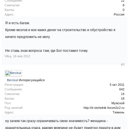
Сообщения:
22
Симпатии:
8
Баллы:
0
Адрес:
Россия
Я и есть багаж.
Кроме мозгов и кое-каких денег на строительство и обустройство я
ничего предложить не могу.
Не ставь знак вопроса там, где Бог поставил точку.
Vilsa
,
16 янв 2012
#3
Berckut
Интересующийся
Регистрация:
5 окт 2011
Сообщения:
642
Симпатии:
14
Баллы:
18
Пол:
Мужской
Род занятий:
http://d-otshelnik.forum2x2.ru
Адрес:
Тюмень
ну зачем так сразу ограничивать свою значимость? женщина -
хранительница очага. какому мужчине не будет приятно придти в дом