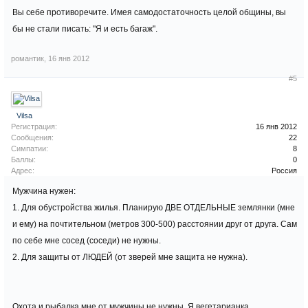
Вы себе противоречите. Имея самодостаточность целой общины, вы
бы не стали писать: "Я и есть багаж".
романтик
,
16 янв 2012
#5
Vilsa
Регистрация:
16 янв 2012
Сообщения:
22
Симпатии:
8
Баллы:
0
Адрес:
Россия
Мужчина нужен:
1. Для обустройства жилья. Планирую ДВЕ ОТДЕЛЬНЫЕ землянки (мне
и ему) на почтительном (метров 300-500) расстоянии друг от друга. Сам
по себе мне сосед (соседи) не нужны.
2. Для защиты от ЛЮДЕЙ (от зверей мне защита не нужна).
Охота и рыбалка мне от мужчины не нужны. Я вегетарианка.