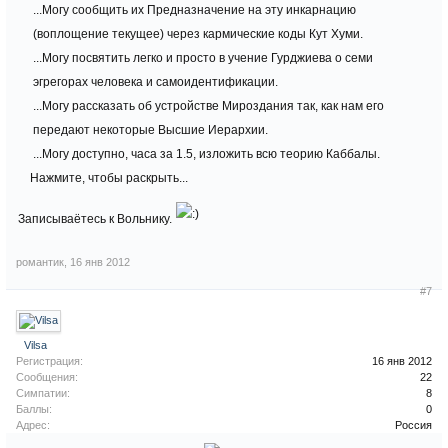
...Могу сообщить их Предназначение на эту инкарнацию
(воплощение текущее) через кармические коды Кут Хуми.
...Могу посвятить легко и просто в учение Гурджиева о семи
эгрегорах человека и самоидентификации.
...Могу рассказать об устройстве Мироздания так, как нам его
передают некоторые Высшие Иерархии.
...Могу доступно, часа за 1.5, изложить всю теорию Каббалы.
Нажмите, чтобы раскрыть...
Записываётесь к Вольнику.
романтик
,
16 янв 2012
#7
Vilsa
Регистрация:
16 янв 2012
Сообщения:
22
Симпатии:
8
Баллы:
0
Адрес:
Россия