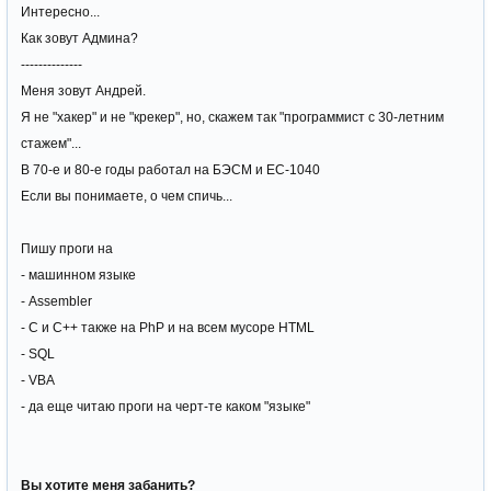
Интересно...
Как зовут Админа?
--------------
Меня зовут Андрей.
Я не "хакер" и не "крекер", но, скажем так "программист с 30-летним
стажем"...
В 70-е и 80-е годы работал на БЭСМ и ЕС-1040
Если вы понимаете, о чем спичь...
Пишу проги на
- машинном языке
- Assembler
- C и C++ также на PhP и на всем мусоре HTML
- SQL
- VBA
- да еще читаю проги на черт-те каком "языке"
Вы хотите меня забанить?