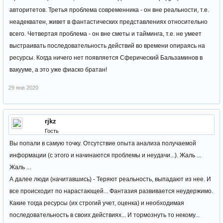
авторитетов. Третья проблема современника - он вне реальности, т.е.
неадекватен, живет в фантастических представлениях относительно
всего. Четвертая проблема - он вне сметы и тайминга, т.е. не умеет
выстраивать последовательность действий во времени опираясь на
ресурсы. Когда ничего нет появляется Сферический Бальзаминов в
вакууме, а это уже фиаско братан!
29 янв 2020
rjkz
Гость
Вы попали в самую точку. Отсутствие опыта анализа получаемой
информации (с этого и начинаются проблемы и неудачи...). Жаль ...
Жаль ...
А далее люди (начитавшись) - Теряют реальность, выпадают из нее. И
все происходит по нарастающей... Фантазия развивается неудержимо.
Какие тогда ресурсы (их строгий учет, оценка) и необходимая
последовательность в своих действиях... И тормознуть то некому...