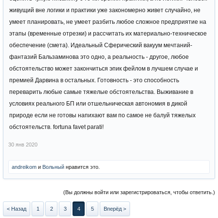
живущий вне логики и практики уже закономерно живет случайно, не
умеет планировать, не умеет разбить любое сложное предприятие на
этапы (временные отрезки) и рассчитать их материально-техническое
обеспечение (смета). Идеальный Сферический вакуум мечтаний-
фантазий Бальзаминова это одно, а реальность - другое, любое
обстоятельство может закончиться эпик фейлом в лучшем случае и
премией Дарвина в остальных. Готовность - это способность
переварить любые самые тяжелые обстоятельства. Выживание в
условиях реального БП или отшельническая автономия в дикой
природе если не готовы напихают вам по самое не балуй тяжелых
обстоятельств. fortuna favet parati!
30 янв 2020
andreikom
и
Вольный
нравится это.
(Вы должны войти или зарегистрироваться, чтобы ответить.)
< Назад
1
2
3
4
5
Вперёд >