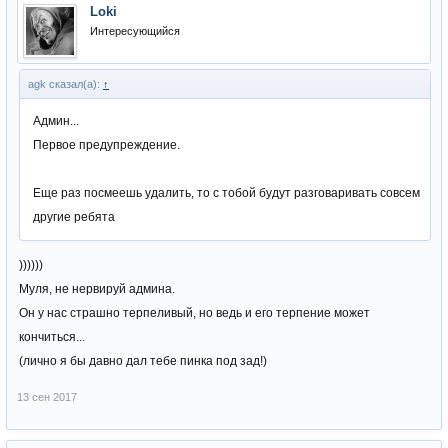
Loki
Интересующийся
agk сказал(а):
↑
Админ...
Первое предупреждение.
Еще раз посмеешь удалить, то с тобой будут разговаривать совсем
другие ребята
))))))
Муля, не нервируй админа.
Он у нас страшно терпеливый, но ведь и его терпение может
кончиться...
(лично я бы давно дал тебе пинка под зад!)
13 сен 2017