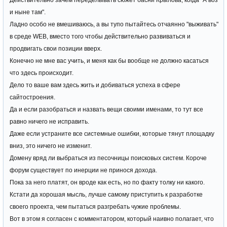
Действительно зачем переделывать сюжет басни Крылова, когда "А воз
и ныне там".
Ладно особо не вмешиваюсь, а вы тупо пытайтесь отчаянно "выживать"
в среде WEB, вместо того чтобы действительно развиваться и
продвигать свои позиции вверх.
Конечно не мне вас учить, и меня как бы вообще не должно касаться
что здесь происходит.
Дело то ваше вам здесь жить и добиваться успеха в сфере
сайтостроения.
Да и если разобраться и назвать вещи своими именами, то тут все
равно ничего не исправить.
Даже если устраните все системные ошибки, которые тянут площадку
вниз, это ничего не изменит.
Домену вряд ли выбраться из песочницы поисковых систем. Короче
форум существует по инерции не принося дохода.
Пока за него платят, он вроде как есть, но по факту толку ни какого.
Кстати да хорошая мысль, лучше самому приступить к разработке
своего проекта, чем пытаться разгребать чужие проблемы.
Вот в этом я согласен с комментатором, который наивно полагает, что