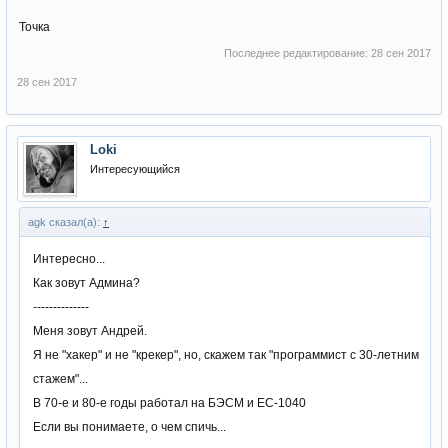
Точка
Последнее редактирование:
28 сен 2017
28 сен 2017
Loki
Интересующийся
agk сказал(а):
↑
Интересно...
Как зовут Админа?
--------------
Меня зовут Андрей.
Я не "хакер" и не "крекер", но, скажем так "программист с 30-летним
стажем"...
В 70-е и 80-е годы работал на БЭСМ и ЕС-1040
Если вы понимаете, о чем спичь...