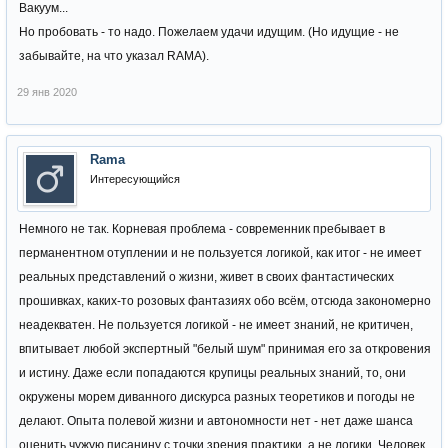
Вакуум...
Но пробовать - то надо. Пожелаем удачи идущим. (Но идущие - не
забывайте, на что указал RAMA).
29 янв 2020
Rama
Интересующийся
Немного не так. Корневая проблема - современник пребывает в
перманентном отуплении и не пользуется логикой, как итог - не имеет
реальных представлений о жизни, живет в своих фантастических
прошивках, каких-то розовых фантазиях обо всём, отсюда закономерно
неадекватен. Не пользуется логикой - не имеет знаний, не критичен,
впитывает любой экспертный "белый шум" принимая его за откровения
и истину. Даже если попадаются крупицы реальных знаний, то, они
окружены морем диванного дискурса разных теоретиков и погоды не
делают. Опыта полевой жизни и автономности нет - нет даже шанса
оценить чужую писанину с точки зрения практики, а не логики. Человек