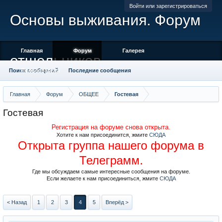
Войти или зарегистрироваться
Основы выживания. Форум
Главная
Форум
Галерея
отшельников
Поиск сообщений
Пользователи
Последние сообщения
Главная
Форум
ОБЩЕЕ
Гостевая
Гостевая
Регистрация на форуме снова открыта.
Хотите к нам присоединится, жмите
СЮДА
Открыта группа нашего форума в
Телеграмм.
Где мы обсуждаем самые интересные сообщения на форуме.
Если желаете к нам присоединиться, жмите
СЮДА
< Назад
1
2
3
4
5
Вперёд >