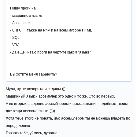
Пишу проги на
- машинном языке
- Assembler
- C и C++ также на PhP и на всем мусоре HTML
- SQL
- VBA
- да еще читаю проги на черт-те каком "языке"
Вы хотите меня забанить?
Муля, ну не позорь мои седины )))
Машинный язык и ассемблер это одно и то же. Это во первых.
А во вторых владение ассемблером и высказывания подобные твоим
две вещи несовместные. ))))
Хотя тебе этого не понять, ибо ассемблером ты не можешь владеть по
определению.
Говорю тебе, уймись, дурочка!