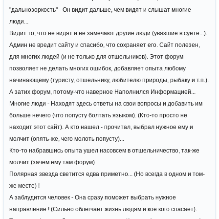
"дальнозоркость" - Он видит дальше, чем видят и слышат многие
люди...
Видит то, что не видят и не замечают другие люди (увязшие в суете...).
Админ не вредит сайту и спасибо, что сохраняет его. Сайт полезен,
для многих людей (и не только для отшельников). Этот форум
позволяет не делать многих ошибок, добавляет опыта любому
начинающему (туристу, отшельнику, любителю природы, рыбаку и т.п.).
А затих форум, потому-что наверное Наполнился Информацией...
Многие люди - Находят здесь ответы на свои вопросы и добавить им
больше нечего (что попусту болтать языком). (Кто-то просто не
находит этот сайт). А кто нашел - прочитал, выбрал нужное ему и
молчит (опять-же, чего молоть попусту)...
Кто-то набравшись опыта ушел насовсем в отшельничество, так-же
молчит (зачем ему там форум).
Полярная звезда светится едва приметно... (Но всегда в одном и том-
же месте) !
А заблудится человек - Она сразу поможет выбрать нужное
направление ! (Сильно облегчает жизнь людям и кое кого спасает).