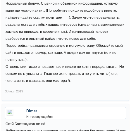
Нормальный форум. С ценной и объемной информацией, которую
мало где можно найти... (Попробуйте поищите подобное в иннете,
найдете - дайте ссылку, почитаем
). Зачем что-то переделывать,
разделы есть для любых ваших интересов (связанных с выживанием и
жизнью на природе, в деревне и т.п.). И начинающий человек
разберется и опытный найдет что-то новое для себя.
Перестройка - развалила огромную и могучую страну. Образуйте свой
сайт и покажите пример, как надо. А люди к вам потянутся (или не
потянутся...)...
Отшельники тихие и незаметные и никого не хотят переделывать - Но
совсем не глупыы ы ы. Главное их не трогать и не учить жить (чего,
чего, а жить и выживать они мастера !).
30 июл 2019
Dimer
Интересующийся
Окей Босс задача ясна!