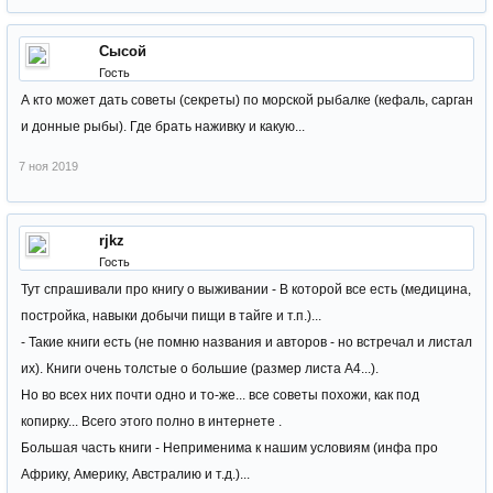
Сысой
Гость
А кто может дать советы (секреты) по морской рыбалке (кефаль, сарган
и донные рыбы). Где брать наживку и какую...
7 ноя 2019
rjkz
Гость
Тут спрашивали про книгу о выживании - В которой все есть (медицина,
постройка, навыки добычи пищи в тайге и т.п.)...
- Такие книги есть (не помню названия и авторов - но встречал и листал
их). Книги очень толстые о большие (размер листа А4...).
Но во всех них почти одно и то-же... все советы похожи, как под
копирку... Всего этого полно в интернете .
Большая часть книги - Неприменима к нашим условиям (инфа про
Африку, Америку, Австралию и т.д.)...