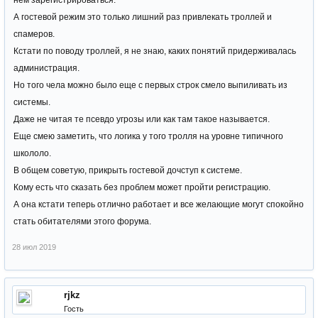
нем зарегистрироваться.
А гостевой режим это только лишний раз привлекать троллей и
спамеров.
Кстати по поводу троллей, я не знаю, каких понятий придерживалась
администрация.
Но того чела можно было еще с первых строк смело выпиливать из
системы.
Даже не читая те псевдо угрозы или как там такое называется.
Еще смею заметить, что логика у того тролля на уровне типичного
школоло.
В общем советую, прикрыть гостевой дочступ к системе.
Кому есть что сказать без проблем может пройти регистрацию.
А она кстати теперь отлично работает и все желающие могут спокойно
стать обитателями этого форума.
28 июл 2019
rjkz
Гость