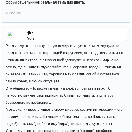
форум отшельников реальная тема для инета.
31 июл 2019
rjkz
Гость
Реальному отшельнику не нужна мирская суета - зачем ему куда-то
продвигаться, менять мир, людей вокруг себя, что-то доказывать и т.п.
Отшельник в стороне от всеобщей "движухи", у него свой мир. И не
важно, где он живет (глухая тайга, горы, деревня, город) - Отшельник,
он везде Отшельник. Ему хорошо быть с самим собой и оставаться
самим собой, в любой ситуации.
Это общество - То падает в низ (на дно), то прыгает в верх... С
легкостью меняет свои принципы. Ставит во главу угла культуру
безмерного потребления...
А отшельник просто живет в своем мире, со своими интересами (чего
не могут позволить себе многие обыватели..., даже большинство
людей) - что ему "дно", что ему "верх", что награды, суета и т.п.).
У отшельников в основном хорошо развито "зрение", особенно