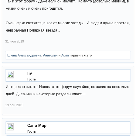
Так и этот форум - Даже если он молчит... Кому-то (довольно многим), в
жизни очень и очень пригодится.
Очень ярко светятся, пылают многие звезды... А людям нужна простая,
невзрачная Полярная звезда...
31 июл 2019
Елена Александровна
,
Анатолич
и
Admin
нравится это.
liv
Гость
Интересно читать! Нашел этот форум случайно, но завис на несколько
дней. Дневники и некоторые разделы класс !!!
19 сен 2019
Сани Мир
Гость