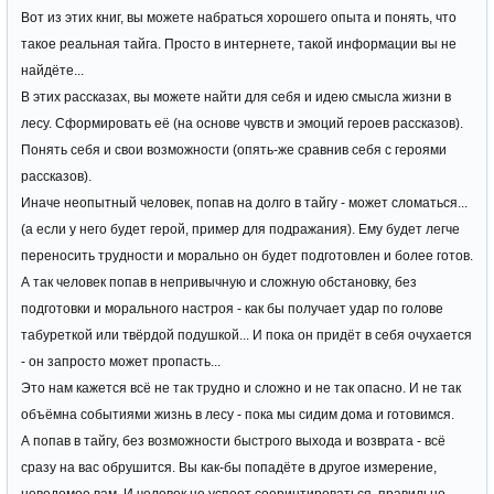
Вот из этих книг, вы можете набраться хорошего опыта и понять, что
такое реальная тайга. Просто в интернете, такой информации вы не
найдёте...
В этих рассказах, вы можете найти для себя и идею смысла жизни в
лесу. Сформировать её (на основе чувств и эмоций героев рассказов).
Понять себя и свои возможности (опять-же сравнив себя с героями
рассказов).
Иначе неопытный человек, попав на долго в тайгу - может сломаться...
(а если у него будет герой, пример для подражания). Ему будет легче
переносить трудности и морально он будет подготовлен и более готов.
А так человек попав в непривычную и сложную обстановку, без
подготовки и морального настроя - как бы получает удар по голове
табуреткой или твёрдой подушкой... И пока он придёт в себя очухается
- он запросто может пропасть...
Это нам кажется всё не так трудно и сложно и не так опасно. И не так
объёмна событиями жизнь в лесу - пока мы сидим дома и готовимся.
А попав в тайгу, без возможности быстрого выхода и возврата - всё
сразу на вас обрушится. Вы как-бы попадёте в другое измерение,