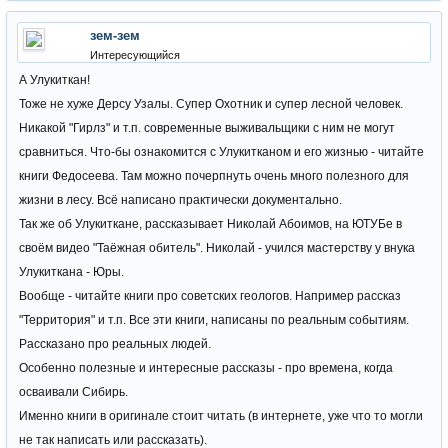
зем-зем
Интересующийся
А Улукиткан!
Тоже не хуже Дерсу Узалы. Супер Охотник и супер лесной человек.
Никакой "Гирлз" и т.п. современные выживальщики с ним не могут
сравниться. Что-бы ознакомится с Улукитканом и его жизнью - читайте
книги Федосеева. Там можно почерпнуть очень много полезного для
жизни в лесу. Всё написано практически документально.
Так же об Улукиткане, рассказывает Николай Абоимов, на ЮТУБе в
своём видео "Таёжная обитель". Николай - учился мастерству у внука
Улукиткана - Юры.
Вообще - читайте книги про советских геологов. Например рассказ
"Территория" и т.п. Все эти книги, написаны по реальным событиям.
Рассказано про реальных людей.
Особенно полезные и интересные рассказы - про времена, когда
осваивали Сибирь.
Именно книги в оригинале стоит читать (в интернете, уже что то могли
не так написать или рассказать).