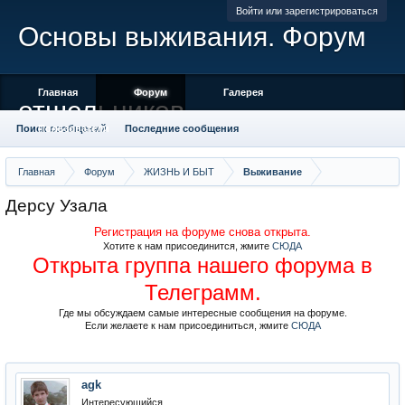
Войти или зарегистрироваться
Основы выживания. Форум
Главная
Форум
Галерея
отшельников
Поиск сообщений
Пользователи
Последние сообщения
Главная
Форум
ЖИЗНЬ И БЫТ
Выживание
Дерсу Узала
Регистрация на форуме снова открыта.
Хотите к нам присоединится, жмите
СЮДА
Открыта группа нашего форума в
Телеграмм.
Где мы обсуждаем самые интересные сообщения на форуме.
Если желаете к нам присоединиться, жмите
СЮДА
agk
Интересующийся