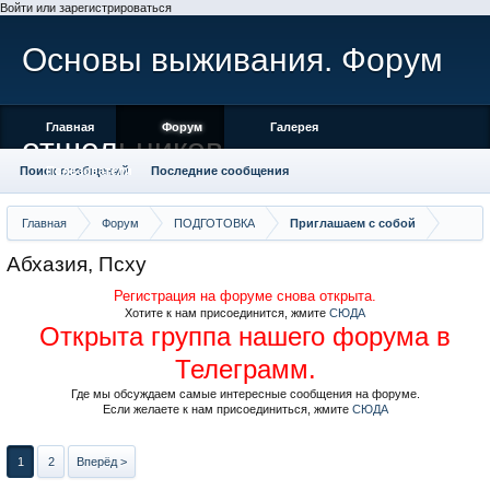
Войти или зарегистрироваться
Основы выживания. Форум
Главная
Форум
Галерея
отшельников
Поиск сообщений
Пользователи
Последние сообщения
Главная
Форум
ПОДГОТОВКА
Приглашаем с собой
Абхазия, Псху
Регистрация на форуме снова открыта.
Хотите к нам присоединится, жмите
СЮДА
Открыта группа нашего форума в
Телеграмм.
Где мы обсуждаем самые интересные сообщения на форуме.
Если желаете к нам присоединиться, жмите
СЮДА
1
2
Вперёд >