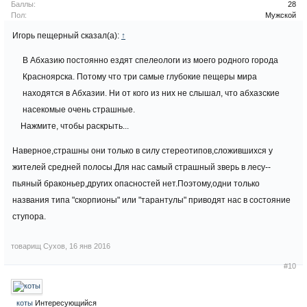
Баллы:
28
Пол:
Мужской
Игорь пещерный сказал(а):
↑
В Абхазию постоянно ездят спелеологи из моего родного города
Красноярска. Потому что три самые глубокие пещеры мира
находятся в Абхазии. Ни от кого из них не слышал, что абхазские
насекомые очень страшные.
Нажмите, чтобы раскрыть...
Наверное,страшны они только в силу стереотипов,сложившихся у
жителей средней полосы.Для нас самый страшный зверь в лесу--
пьяный браконьер,других опасностей нет.Поэтому,одни только
названия типа "скорпионы" или "тарантулы" приводят нас в состояние
ступора.
товарищ Сухов
,
16 янв 2016
#10
коты
Интересующийся