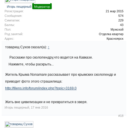
Игорь пещерный
Модератор
Регистрация:
21 мар 2015
Сообщения:
574
Симпатии:
229
Баллы:
43
Пол:
Мужской
Род занятий:
Отделка квартир
Адрес:
Красноярск
товарищ Сухов сказал(а):
↑
Расскажи про сколопендру,что водится на Кавказе.
Нажмите, чтобы раскрыть...
Житель Крыма Nonamare рассказывает про крымских сколопендр и
приводит фото этого страшилища:
http://filens.info/forum/index.php?topic=3169.0
Жить вне цивилизации и не превратиться в зверя.
Игорь пещерный
,
17 янв 2016
#18