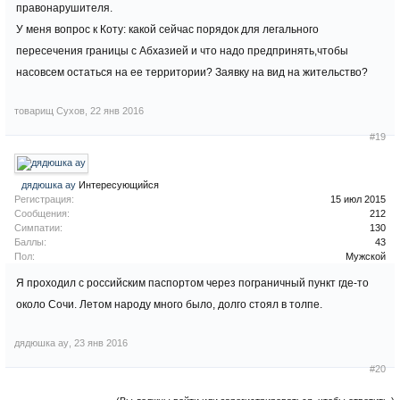
правонарушителя.
У меня вопрос к Коту: какой сейчас порядок для легального
пересечения границы с Абхазией и что надо предпринять,чтобы
насовсем остаться на ее территории? Заявку на вид на жительство?
товарищ Сухов
,
22 янв 2016
#19
дядюшка ау
Интересующийся
Регистрация:
15 июл 2015
Сообщения:
212
Симпатии:
130
Баллы:
43
Пол:
Мужской
Я проходил с российским паспортом через пограничный пункт где-то
около Сочи. Летом народу много было, долго стоял в толпе.
дядюшка ау
,
23 янв 2016
#20