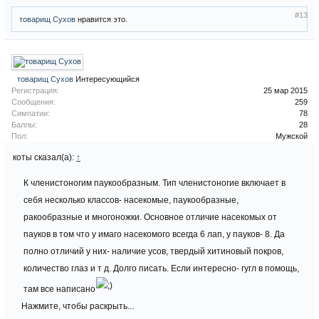
#13
товарищ Сухов
нравится это.
товарищ Сухов
Интересующийся
Регистрация:
25 мар 2015
Сообщения:
259
Симпатии:
78
Баллы:
28
Пол:
Мужской
коты сказал(а):
↑
К членистоногим паукообразным. Тип членистоногие включает в
себя несколько классов- насекомые, паукообразные,
ракообразные и многоножки. Основное отличие насекомых от
пауков в том что у имаго насекомого всегда 6 лап, у пауков- 8. Да
полно отличий у них- наличие усов, твердый хитиновый покров,
количество глаз и т д. Долго писать. Если интересно- гугл в помощь,
там все написано
Нажмите, чтобы раскрыть...