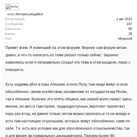
коты
Интересующийся
Регистрация:
2 авг 2015
Сообщения:
247
Симпатии:
80
Баллы:
28
Пол:
Мужской
Привет всем. Я новенький на этом форуме. Вернее сам форум читаю
давно, а что-то написать по теме решил только сейчас. Заранее
извиняюсь если я неправильно создал эту тему в этом разделе, пишу с
планшета.
Есть задумка уйти в горы Абхазии, в село Псху, там люди живут в селе
обособленно, своим хозяйством, независимо от государств как Росии,
так и Абхазии. Конечно это опять община, как скорей всего скажут здесь
многие, но места там глухие, труднодоступные, вертолет прилетает
пару раз в год, на джипе только летом можно проехать и то не всегда и
есть там настоящие отшельники, которые живут обособленно, сами по
себе. Т.е. есть все условия как для обособленного отшельничества, так
и для менее экстримального дауншифтинга. Причем более 90