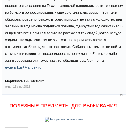
процентов населения на Псху- славянской национальности, в основном
из беглых и репрессированных еще со сталинских времен. Вот так и
образовалось село. Высоко в горах, природа, не так уж холодно, но при
желании всегда можно подняться повыше, где круглый год лежит снег. В
общем это все я слышал только по рассказам тех людей, которые туда
ходили в походы, сам там не был, хотя по горам хожу часто, я
энтомолог- любитель, ловлю насекомых. Собираюсь этим летом пойти в
отпуск и как говорится, прозондировать почву лично. Если кого-либо
заинтересовала эта тема, пишите, обращайтесь. Моя почта-
evgeny.kgs@yandex.ru
Маргинальный элемент
коты
,
13 янв 2016
#1
ПОЛЕЗНЫЕ ПРЕДМЕТЫ ДЛЯ ВЫЖИВАНИЯ.