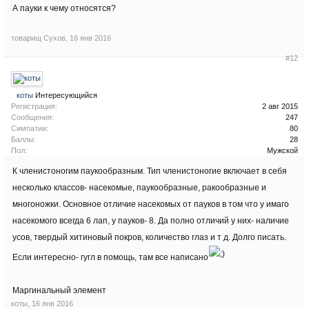
А пауки к чему относятся?
товарищ Сухов
,
16 янв 2016
#12
коты
Интересующийся
Регистрация:
2 авг 2015
Сообщения:
247
Симпатии:
80
Баллы:
28
Пол:
Мужской
К членистоногим паукообразным. Тип членистоногие включает в себя
несколько классов- насекомые, паукообразные, ракообразные и
многоножки. Основное отличие насекомых от пауков в том что у имаго
насекомого всегда 6 лап, у пауков- 8. Да полно отличий у них- наличие
усов, твердый хитиновый покров, количество глаз и т д. Долго писать.
Если интересно- гугл в помощь, там все написано
Маргинальный элемент
коты
,
16 янв 2016