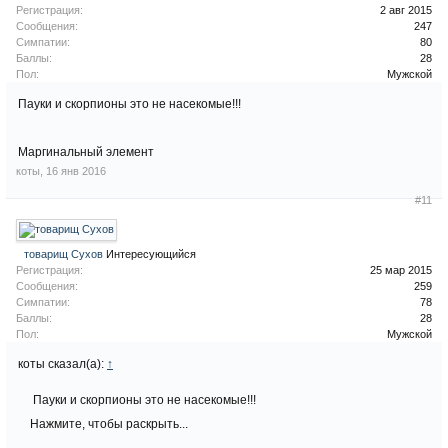
Регистрация:
2 авг 2015
Сообщения:
247
Симпатии:
80
Баллы:
28
Пол:
Мужской
Пауки и скорпионы это не насекомые!!!
Маргинальный элемент
коты
,
16 янв 2016
#11
товарищ Сухов
Интересующийся
Регистрация:
25 мар 2015
Сообщения:
259
Симпатии:
78
Баллы:
28
Пол:
Мужской
коты сказал(а):
↑
Пауки и скорпионы это не насекомые!!!
Нажмите, чтобы раскрыть...