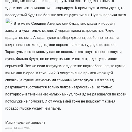
под каждым пнем, если перевернуть они есть. Но дело в том что
ядовитость скорпионов очень варьирует. К примеру эти если укусят, то
последствий будет не больше чем от укуса пчелы. Ну или парочки пчел
Это же не Средняя Азия где они буквально кишат и норовят
заползти куда только можно. И черная вдова встречается. Редко
правда, но есть. А тарантулов вообще дохрена, особенно по осени,
когда начинает холодать, они норовят залезть туда где потеплее.
Тарантулы и скорпионы у нас не опасные, хватануть конечно могут и
очень больно будет, но не смертельно. А вот латродектус намного
серьезней. Все же если вас укусило ядовитое паукообразное, то нужно
как можно скорее, в течении 2-3 минут сильно прижечь горящей
спичкой, а лучше несколькими спичками место укуса. От жара яд
разрушается, останется только легкое недомогание. Но только
повторюсь- в течении нескольких минут, пока яд не разошелся по крови,
потом уже не поможет. И от укуса змей тоже не поможет, т к змея
гораздо глубже кусает чем пауки.
Маргинальный элемент
коты
,
14 янв 2016