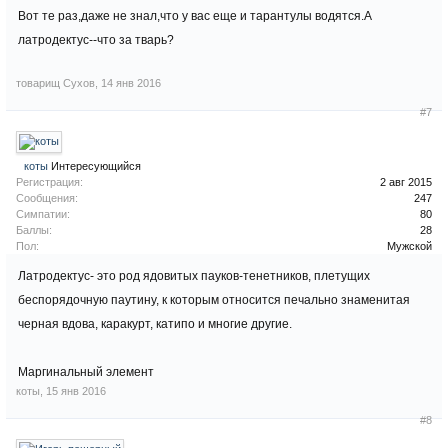
Вот те раз,даже не знал,что у вас еще и тарантулы водятся.А
латродектус--что за тварь?
товарищ Сухов
,
14 янв 2016
#7
коты
Интересующийся
Регистрация:
2 авг 2015
Сообщения:
247
Симпатии:
80
Баллы:
28
Пол:
Мужской
Латродектус- это род ядовитых пауков-тенетников, плетущих
беспорядочную паутину, к которым относится печально знаменитая
черная вдова, каракурт, катипо и многие другие.
Маргинальный элемент
коты
,
15 янв 2016
#8