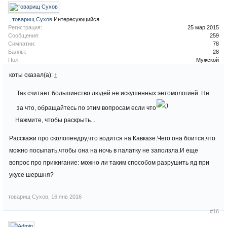
товарищ Сухов
Интересующийся
Регистрация:
25 мар 2015
Сообщения:
259
Симпатии:
78
Баллы:
28
Пол:
Мужской
коты сказал(а):
↑
Так считает большинство людей не искушенных энтомологией. Не
за что, обращайтесь по этим вопросам если что
Нажмите, чтобы раскрыть...
Расскажи про сколопендру,что водится на Кавказе.Чего она боится,что
можно посыпать,чтобы она на ночь в палатку не заползла.И еще
вопрос про прижигание: можно ли таким способом разрушить яд при
укусе шершня?
товарищ Сухов
,
16 янв 2016
#16