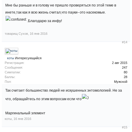
Мне бы раньше и в голову не пришло проверяться по этой теме в
инете,так как я всю жизнь считал,что пауки--это насекомые.
.Благодарю за инфу!
товарищ Сухов
,
16 янв 2016
#14
коты
Интересующийся
Регистрация:
2 авг 2015
Сообщения:
247
Симпатии:
80
Баллы:
28
Пол:
Мужской
Так считает большинство людей не искушенных энтомологией. Не за
что, обращайтесь по этим вопросам если что
Маргинальный элемент
коты
,
16 янв 2016
#15