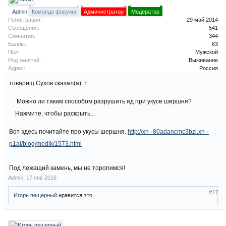
Admin
Команда форума
Администратор
Модератор
Регистрация:
29 май 2014
Сообщения:
541
Симпатии:
344
Баллы:
63
Пол:
Мужской
Род занятий:
Выживание
Адрес:
Россия
товарищ Сухов сказал(а):
↑
Можно ли таким способом разрушить яд при укусе шершня?
Нажмите, чтобы раскрыть...
Вот здесь почитайте про укусы шершня.
http://xn--80adancmc3bzi.xn--
p1ai/blog/medik/1573.html
Под лежащий камень, мы не торопимся!
Admin
,
17 янв 2016
#17
Игорь пещерный
нравится это.