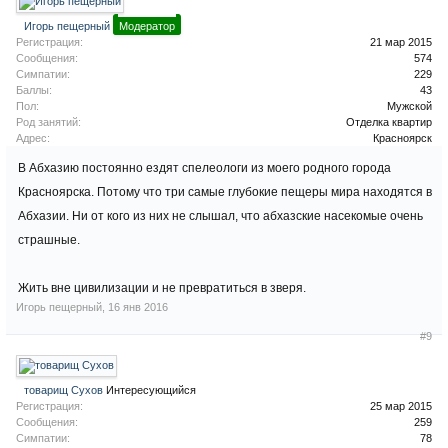
Игорь пещерный
Модератор
Регистрация:
21 мар 2015
Сообщения:
574
Симпатии:
229
Баллы:
43
Пол:
Мужской
Род занятий:
Отделка квартир
Адрес:
Красноярск
В Абхазию постоянно ездят спелеологи из моего родного города
Красноярска. Потому что три самые глубокие пещеры мира находятся в
Абхазии. Ни от кого из них не слышал, что абхазские насекомые очень
страшные.
Жить вне цивилизации и не превратиться в зверя.
Игорь пещерный
,
16 янв 2016
#9
товарищ Сухов
Интересующийся
Регистрация:
25 мар 2015
Сообщения:
259
Симпатии:
78