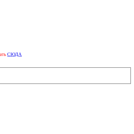
вать
СЮДА