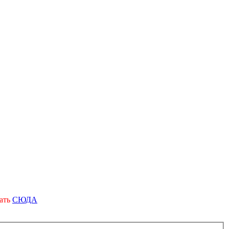
вать
СЮДА