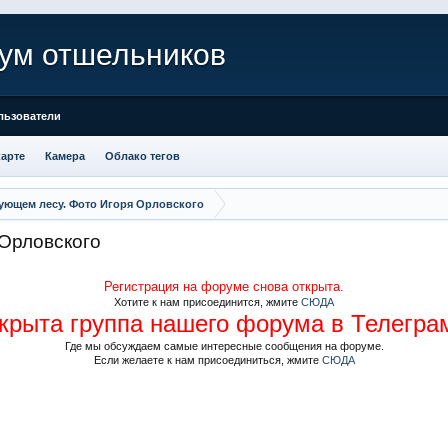
ум отшельников
льзователи
карте
Камера
Облако тегов
ующем лесу. Фото Игоря Орловского
 Орловского
Регистрация на форуме снова открыта.
Хотите к нам присоединится, жмите
СЮДА
крыта группа нашего форума в Телегра
Где мы обсуждаем самые интересные сообщения на форуме.
Если желаете к нам присоединиться, жмите
СЮДА