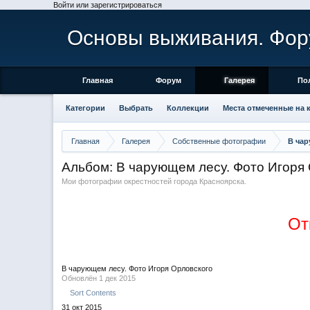
Войти или зарегистрироваться
Основы выживания. Фор
Главная
Форум
Галерея
По
Категории
Выбрать
Коллекции
Места отмеченные на 
Главная
Галерея
Собственные фотографии
В чар
Альбом: В чарующем лесу. Фото Игоря
Мои фотографии окрестностей города Красноярска.
От
В чарующем лесу. Фото Игоря Орловского
Обновлён
1 дек 2015
Sort Contents
31 окт 2015