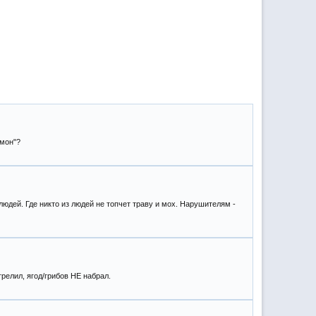
имон"?
людей. Где никто из людей не топчет траву и мох. Нарушителям -
релил, ягод/грибов НЕ набрал.