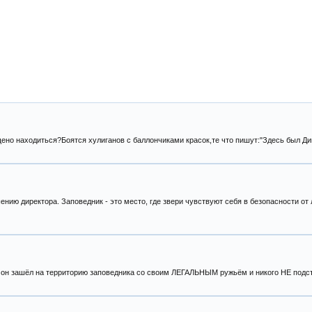
щено находиться?Боятся хулиганов с баллончиками красок,те что пишут:"Здесь был Д
нию директора. Заповедник - это место, где звери чувствуют себя в безопасности от 
 он зашёл на территорию заповедника со своим ЛЕГАЛЬНЫМ ружьём и никого НЕ подст