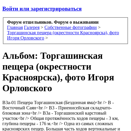
Войти или зарегистрироваться
Форум отшельников. Форум о выживании
Главная
Галерея
>
Собственные фотографии
>
Торгашинская пещера (окрестности Красноярска), фото
Игоря Орловского
>
Альбом: Торгашинская
пещера (окрестности
Красноярска), фото Игоря
Орловского
В3а-01 Пещера Торгашинская (Бездонная яма)<br /> В -
Восточный Саян<br /> В3 - Приенисейская складчато-
блоковая зона<br /> В3а - Торгашинский карстовый
участок<br /> Общая протяжённость ходов пещеры - 3 км,
глубина пещеры - 176 м.<br /> Одна из самых сложных
красноярских пещер. Большая часть ходов вертикальные и