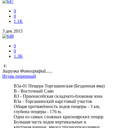
0
0
1.1K
3 дек 2015
0
0
1.3K
Загрузка Фотографий......
Игорь пещерный
В3а-01 Пещера Торгашинская (Бездонная яма)
В - Восточный Саян
В3 - Приенисейская складчато-блоковая зона
В3а - Торгашинский карстовый участок
Общая протяжённость ходов пещеры - 3 км,
глубина пещеры - 176 м.
Одна из самых сложных красноярских пещер.
Большая часть ходов вертикальные и
крутонаклонные, много труднопроходимых