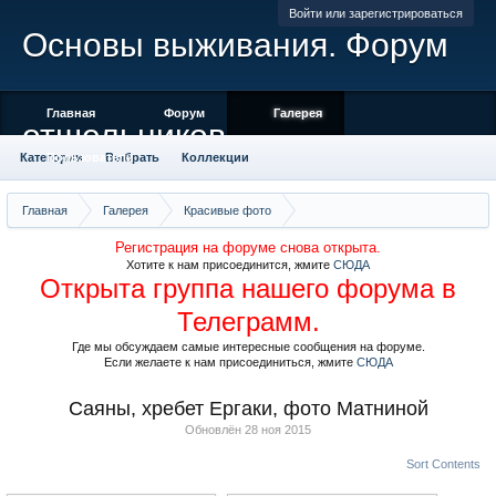
Войти или зарегистрироваться
Основы выживания. Форум
Главная
Форум
Галерея
отшельников
Категории
Пользователи
Выбрать
Коллекции
Места отмеченные на карте
Камера
Облако тегов
Главная
Галерея
Красивые фото
Саяны, хребет Ергаки, фото Матниной
Регистрация на форуме снова открыта.
Хотите к нам присоединится, жмите
СЮДА
Открыта группа нашего форума в
Телеграмм.
Где мы обсуждаем самые интересные сообщения на форуме.
Если желаете к нам присоединиться, жмите
СЮДА
Саяны, хребет Ергаки, фото Матниной
Обновлён
28 ноя 2015
Sort Contents