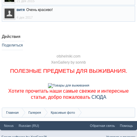
21 дек 2015
витя
Очень красиво!
4 дек 2017
Действия
Поделиться
otshelniki.com
XenGallery by
sonnb
ПОЛЕЗНЫЕ ПРЕДМЕТЫ ДЛЯ ВЫЖИВАНИЯ.
Хотите прочитать наши самые свежие и интересные
статьи, добро пожаловать
СЮДА
Главная
Галерея
Красивые фото
Саяны, хребет Ергаки, фото Матниной
Novus
Russian (RU)
Обратная связь
Помощь