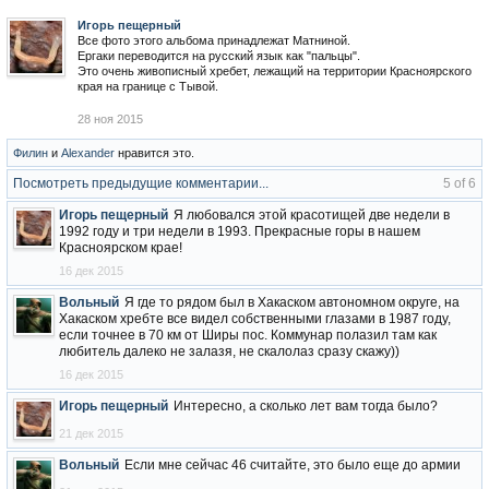
Игорь пещерный
Все фото этого альбома принадлежат Матниной.
Ергаки переводится на русский язык как "пальцы".
Это очень живописный хребет, лежащий на территории Красноярского
края на границе с Тывой.
28 ноя 2015
Филин
и
Alexander
нравится это.
Посмотреть предыдущие комментарии...
5 of 6
Игорь пещерный
Я любовался этой красотищей две недели в
1992 году и три недели в 1993. Прекрасные горы в нашем
Красноярском крае!
16 дек 2015
Вольный
Я где то рядом был в Хакаском автономном округе, на
Хакаском хребте все видел собственными глазами в 1987 году,
если точнее в 70 км от Ширы пос. Коммунар полазил там как
любитель далеко не залазя, не скалолаз сразу скажу))
16 дек 2015
Игорь пещерный
Интересно, а сколько лет вам тогда было?
21 дек 2015
Вольный
Если мне сейчас 46 считайте, это было еще до армии