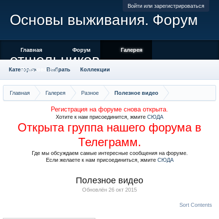
Войти или зарегистрироваться
Основы выживания. Форум
Главная
Форум
Галерея
отшельников
Категории
Пользователи
Выбрать
Коллекции
Места отмеченные на карте
Камера
Облако тегов
Главная
Галерея
Разное
Полезное видео
Регистрация на форуме снова открыта.
Хотите к нам присоединится, жмите
СЮДА
Открыта группа нашего форума в
Телеграмм.
Где мы обсуждаем самые интересные сообщения на форуме.
Если желаете к нам присоединиться, жмите
СЮДА
Полезное видео
Обновлён
26 окт 2015
Sort Contents