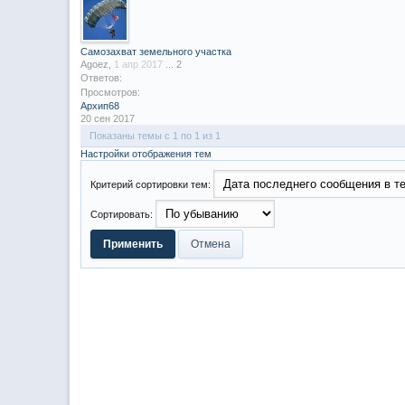
Самозахват земельного участка
Agoez
,
1 апр 2017
...
2
Ответов:
Просмотров:
Архип68
20 сен 2017
Показаны темы с 1 по 1 из 1
Настройки отображения тем
Критерий сортировки тем:
Сортировать: