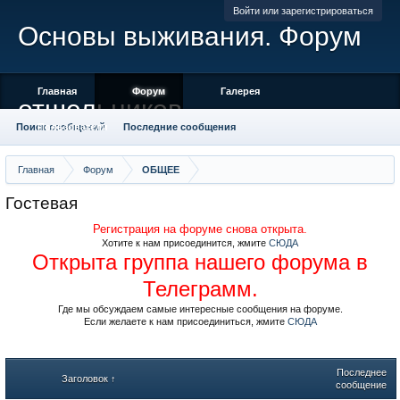
Войти или зарегистрироваться
Основы выживания. Форум
Главная
Форум
Галерея
отшельников
Поиск сообщений
Пользователи
Последние сообщения
Главная
Форум
ОБЩЕЕ
Гостевая
Регистрация на форуме снова открыта.
Хотите к нам присоединится, жмите
СЮДА
Открыта группа нашего форума в
Телеграмм.
Где мы обсуждаем самые интересные сообщения на форуме.
Если желаете к нам присоединиться, жмите
СЮДА
Последнее
Заголовок ↑
сообщение