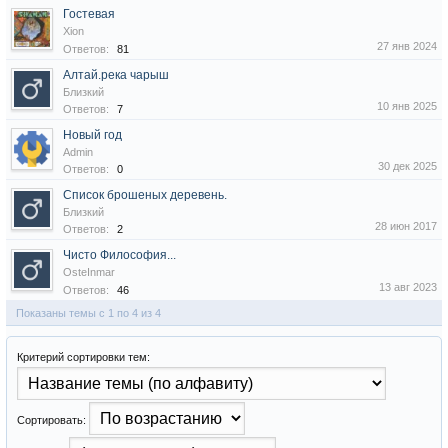
Гостевая
Xion
27 янв 2024
Ответов:
81
Алтай.река чарыш
Близкий
10 янв 2025
Ответов:
7
Новый год
Admin
30 дек 2025
Ответов:
0
Список брошеных деревень.
Близкий
28 июн 2017
Ответов:
2
Чисто Философия...
OsteInmar
13 авг 2023
Ответов:
46
Показаны темы с 1 по 4 из 4
Критерий сортировки тем:
Сортировать: