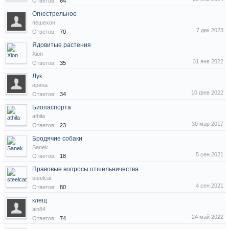
Ответов:
64
Огнестрельное
пешехон
7 дек 2023
Ответов:
70
Ядовитые растения
Xion
31 янв 2022
Ответов:
35
Лук
ирина
10 фев 2022
Ответов:
34
Биопаспорта
athila
30 мар 2017
Ответов:
23
Бродячие собаки
Sanek
5 сен 2021
Ответов:
18
Правовые вопросы отшельничества
steelcat
4 сен 2021
Ответов:
80
клещ
ain84
24 май 2022
Ответов:
74