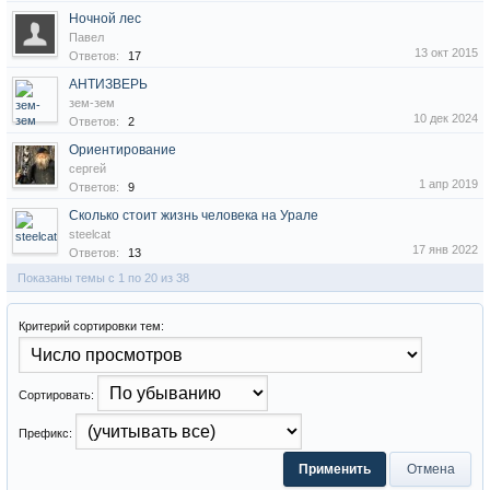
Ночной лес
Павел
13 окт 2015
Ответов:
17
АНТИЗВЕРЬ
зем-зем
10 дек 2024
Ответов:
2
Ориентирование
сергей
1 апр 2019
Ответов:
9
Сколько стоит жизнь человека на Урале
steelcat
17 янв 2022
Ответов:
13
Показаны темы с 1 по 20 из 38
Критерий сортировки тем:
Сортировать:
Префикс: