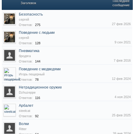
Последнее
Заголовок
сообщение
Безопасность
сергей
27 фев 2026
Ответов:
275
Поведение с людьми
сергей
9 сен 2021
Ответов:
128
Пневматика
бродяга
7 фев 2016
Ответов:
144
Поведение с медведями
Игорь пещерный
12 фев 2024
Ответов:
78
Нетрадиционное оружие
Dzhuzeppe
4 ноя 2024
Ответов:
116
Арбалет
steelcat
25 фев 2025
Ответов:
92
Волки
Ritter
26 янв 2024