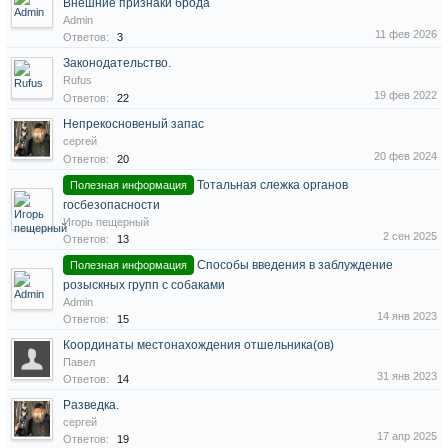
Внешние признаки брода
Admin
11 фев 2026
Ответов:
3
Законодательство.
Rufus
19 фев 2022
Ответов:
22
Непрекосновеный запас
сергей
20 фев 2024
Ответов:
20
Тотальная слежка органов
Полезная информация
госбезопасности
Игорь пещерный
2 сен 2025
Ответов:
13
Способы введения в заблуждение
Полезная информация
розыскных групп с собаками
Admin
14 янв 2023
Ответов:
15
Координаты местонахождения отшельника(ов)
Павел
31 янв 2023
Ответов:
14
Разведка.
сергей
17 апр 2025
Ответов:
19