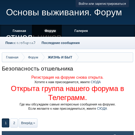
Войти или зарегистрироваться
Основы выживания. Форум
Главная
Форум
Галерея
отшельников
Поиск сообщений
Пользователи
Последние сообщения
Главная
Форум
ЖИЗНЬ И БЫТ
Безопасность отшельника
Регистрация на форуме снова открыта.
Хотите к нам присоединится, жмите
СЮДА
Открыта группа нашего форума в
Телеграмм.
Где мы обсуждаем самые интересные сообщения на форуме.
Если желаете к нам присоединиться, жмите
СЮДА
1
2
Вперёд >