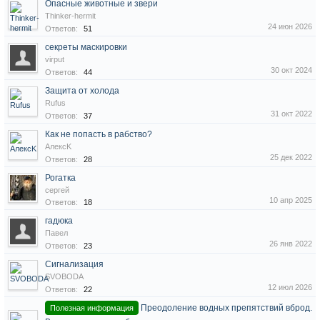
Опасные животные и звери
Thinker-hermit
24 июн 2026
Ответов:
51
секреты маскировки
virput
30 окт 2024
Ответов:
44
Защита от холода
Rufus
31 окт 2022
Ответов:
37
Как не попасть в рабство?
АлексK
25 дек 2022
Ответов:
28
Рогатка
сергей
10 апр 2025
Ответов:
18
гадюка
Павел
26 янв 2022
Ответов:
23
Сигнализация
SVOBODA
12 июл 2026
Ответов:
22
Преодоление водных препятствий вброд.
Полезная информация